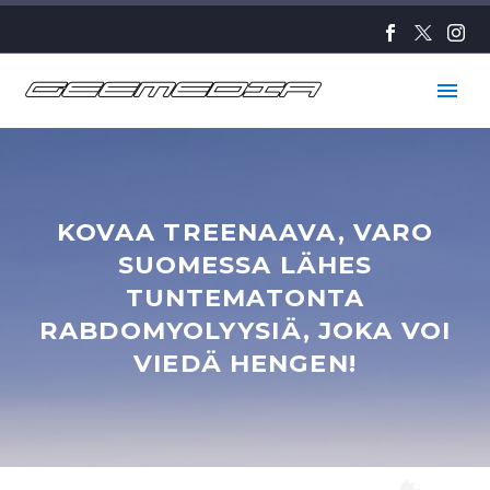
KOVAA TREENAAVA, VARO
SUOMESSA LÄHES
TUNTEMATONTA
RABDOMYOLYYSIÄ, JOKA VOI
VIEDÄ HENGEN!