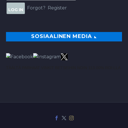
Forgot?
Register
SOSIAALINEN MEDIA
TÄÄLTÄ PARHAAT VINKIT BETSEIHIN NOIN 113.00% ROI:LLA