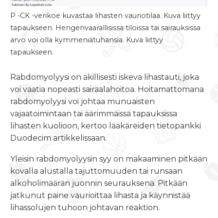
P -CK -verikoe kuvastaa lihasten vauriotilaa. Kuva liittyy
tapaukseen. Hengenvaarallisissa tiloissa tai sairauksissa
arvo voi olla kymmeniätuhansia. Kuva liittyy
tapaukseen.
Rabdomyolyysi on äkillisesti iskevä lihastauti, joka
voi vaatia nopeasti sairaalahoitoa. Hoitamattomana
rabdomyolyysi voi johtaa munuaisten
vajaatoimintaan tai äärimmäissä tapauksissa
lihasten kuolioon, kertoo lääkäreiden tietopankki
Duodecim artikkelissaan.
Yleisin rabdomyolyysin syy on makaaminen pitkään
kovalla alustalla tajuttomuuden tai runsaan
alkoholimäärän juonnin seurauksena. Pitkään
jatkunut paine vaurioittaa lihasta ja käynnistää
lihassolujen tuhoon johtavan reaktion.