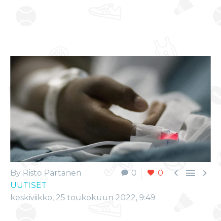



By Risto Partanen
0
0
UUTISET
keskiviikko, 25 toukokuun 2022, 9:49