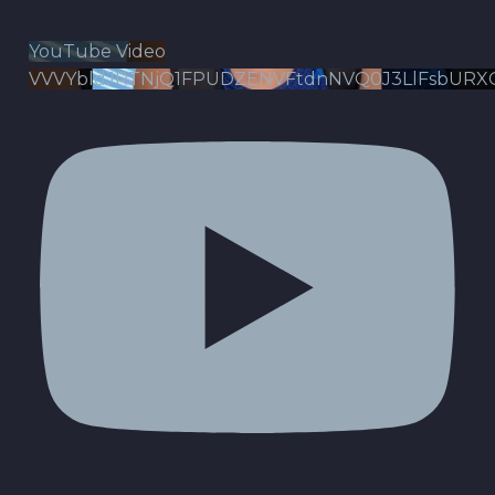
YouTube Video
VVVYbldJRTNjQ1FPUDZENVFtdnNVQ0J3LlFsbURX