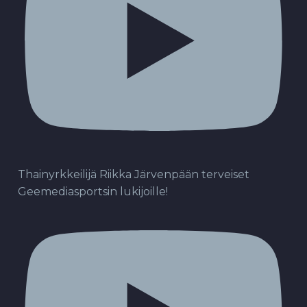
Thainyrkkeilijä Riikka Järvenpään terveiset
Geemediasportsin lukijoille!