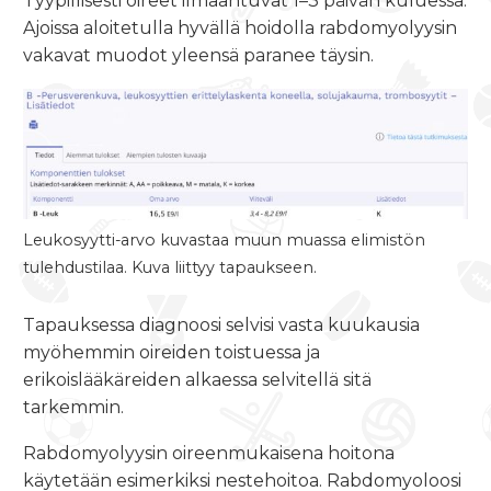
Tyypillisesti oireet ilmaantuvat 1–3 päivän kuluessa.
Ajoissa aloitetulla hyvällä hoidolla rabdomyolyysin
vakavat muodot yleensä paranee täysin.
Leukosyytti-arvo kuvastaa muun muassa elimistön
tulehdustilaa. Kuva liittyy tapaukseen.
Tapauksessa diagnoosi selvisi vasta kuukausia
myöhemmin oireiden toistuessa ja
erikoislääkäreiden alkaessa selvitellä sitä
tarkemmin.
Rabdomyolyysin oireenmukaisena hoitona
käytetään esimerkiksi nestehoitoa. Rabdomyoloosi