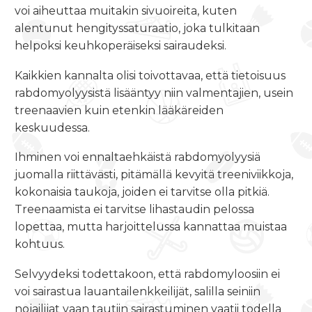
voi aiheuttaa muitakin sivuoireita, kuten
alentunut hengityssaturaatio, joka tulkitaan
helpoksi keuhkoperäiseksi sairaudeksi.
Kaikkien kannalta olisi toivottavaa, että tietoisuus
rabdomyolyysistä lisääntyy niin valmentajien, usein
treenaavien kuin etenkin lääkäreiden
keskuudessa.
Ihminen voi ennaltaehkäistä rabdomyolyysiä
juomalla riittävästi, pitämällä kevyitä treeniviikkoja,
kokonaisia taukoja, joiden ei tarvitse olla pitkiä.
Treenaamista ei tarvitse lihastaudin pelossa
lopettaa, mutta harjoittelussa kannattaa muistaa
kohtuus.
Selvyydeksi todettakoon, että rabdomyloosiin ei
voi sairastua lauantailenkkeilijät, salilla seiniin
nojailijat vaan tautiin sairastuminen vaatii todella