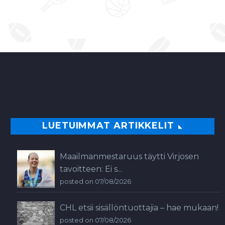
LUETUIMMAT ARTIKKELIT
Maailmanmestaruus täytti Virjosen
tavoitteen: Ei s...
posted on 07/08/2026
CHL etsii sisällöntuottajia – hae mukaan!
posted on 07/08/2026