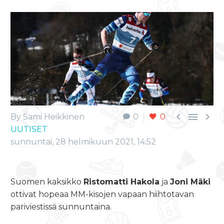



By Sami Heikkinen
0
0
UUTISET
sunnuntai, 28 helmikuun 2021, 14:52
Suomen kaksikko
Ristomatti Hakola
ja
Joni Mäki
ottivat hopeaa MM-kisojen vapaan hiihtotavan
pariviestissä sunnuntaina.