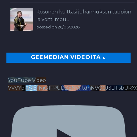
Kosonen kuittasi juhannuksen tappion
ja voitti mou...
posted on 26/06/2026
GEEMEDIAN VIDEOITA
YouTube Video
VVVYbldJRTNjQ1FPUDZENVFtdnNVQ0J3LlFsbURX