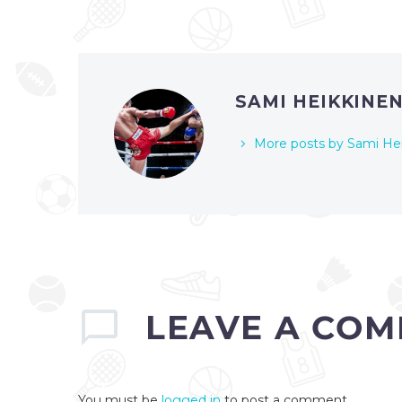
SAMI HEIKKINE
More posts by Sami He
LEAVE
A COM
You must be
logged in
to post a comment.