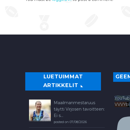
LUETUIMMAT
GEE
ARTIKKELIT
YouTub
Maailmanmestaruus
VVVYb
täytti Virjosen tavoitteen:
Ei s...
posted on 07/08/2026