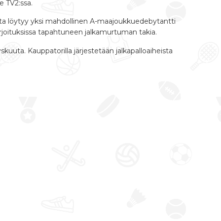
e TV2:ssa.
alta löytyy yksi mahdollinen A-maajoukkuedebytantti
joituksissa tapahtuneen jalkamurtuman takia.
yskuuta
. Kauppatorilla järjestetään jalkapalloaiheista