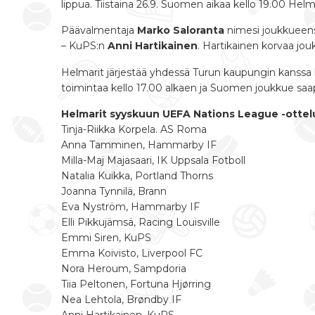
lippua.
Tiistaina 26.9.
Suomen aikaa
kello 19.00
Helma
Päävalmentaja
Marko Saloranta
nimesi joukkueensa
– KuPS:n
Anni Hartikainen
. Hartikainen korvaa jo
Helmarit järjestää yhdessä Turun kaupungin kanssa
toimintaa
kello 17.00
alkaen ja Suomen joukkue saapu
Helmarit syyskuun UEFA Nations League -ottelu
Tinja-Riikka Korpela. AS Roma
Anna Tamminen, Hammarby IF
Milla-Maj Majasaari, IK Uppsala Fotboll
Natalia Kuikka, Portland Thorns
Joanna Tynnilä, Brann
Eva Nyström, Hammarby IF
Elli Pikkujämsä, Racing Louisville
Emmi Siren, KuPS
Emma Koivisto, Liverpool FC
Nora Heroum, Sampdoria
Tiia Peltonen, Fortuna Hjørring
Nea Lehtola, Brøndby IF
Anni Hartikainen, KuPS