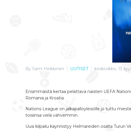
By Sami Heikkinen
UUTISET
keskiviikko, 13 sy
Ensimmäistä kertaa pelattava naisten UEFA Nations Le
Romania ja Kroatia.
Nations League on jalkapalloyleisölle jo tuttu mies
toisiinsa vielä vahvemmin.
Uusi kilpailu käynnistyy Helmareiden osalta Turun Ve