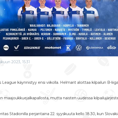
yskuun 2023, 15:31
ague käynnistyy ensi viikolla. Helmarit aloittaa kilpailun B-liiga
ten maajoukkuejalkapallosta, mutta naisten uudessa kilpailujärjes
ritas Stadionilla
perjantaina 22. syyskuuta kello 18.30
, kun Slovak