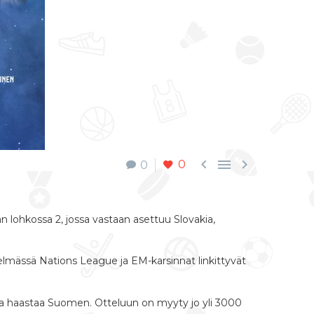



0
0
n lohkossa 2, jossa vastaan asettuu Slovakia,
telmässä Nations League ja EM-karsinnat linkittyvät
ia haastaa Suomen. Otteluun on myyty jo yli 3000