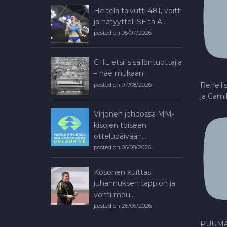
Heltelä taivutti 481, voitti
ja hätyytteli SE:tä A...
posted on 05/07/2026
CHL etsii sisällöntuottajia
– hae mukaan!
Rehelli
posted on 07/08/2026
ja Cami
Virjonen johdossa MM-
kisojen toiseen
ottelupäivään...
posted on 06/08/2026
Kosonen kuittasi
juhannuksen tappion ja
voitti mou...
posted on 26/06/2026
PUUMA