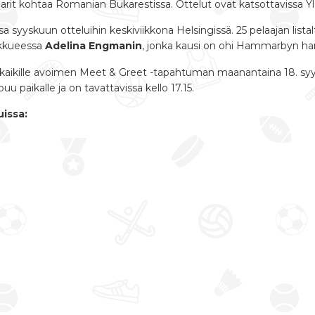
rit kohtaa Romanian Bukarestissa. Ottelut ovat katsottavissa Yl
 syyskuun otteluihin keskiviikkona Helsingissä. 25 pelaajan list
ukkueessa
Adelina Engmanin
, jonka kausi on ohi Hammarbyn har
 kaikille avoimen Meet & Greet -tapahtuman
maanantaina 18. sy
u paikalle ja on tavattavissa
kello 17.15.
issa: