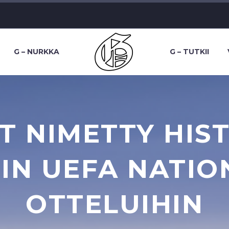
G – NURKKA
G – TUTKII
T NIMETTY HIS
IN UEFA NATIO
OTTELUIHIN