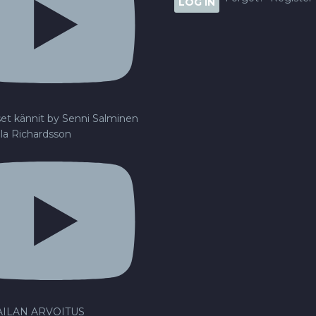
set kännit by Senni Salminen
lla Richardsson
ILAN ARVOITUS