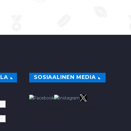
ILA
SOSIAALINEN MEDIA
TÄÄLTÄ PARHAAT VINKIT BETSEIHIN
NOIN 113.00% ROI:LLA