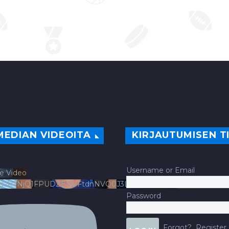
MEDIAN VIDEOITA
KIRJAUTUMISEN T
Username or Email
e Video
ldJRTNjQ1FPUDZENVFtdnNVQ0J3LlFsbURXQWNIYldv
Password
Forgot?
Register