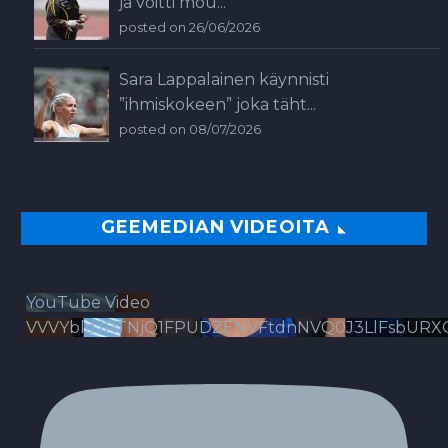
ja voitti mou...
posted on 26/06/2026
Sara Lappalainen käynnisti
”ihmiskokeen” joka täht...
posted on 08/07/2026
GEEMEDIAN VIDEOITA
YouTube Video
VVVYbldJRTNjQ1FPUDZENVFtdnNVQ0J3LlFsbURX