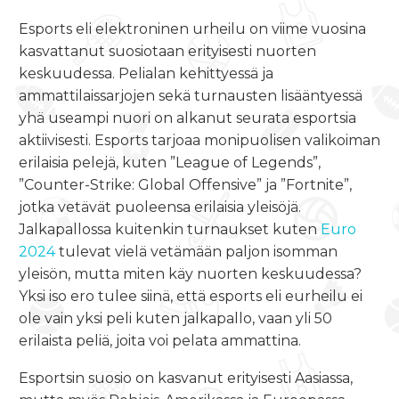
Esports
eli elektroninen urheilu on viime vuosina
kasvattanut suosiotaan erityisesti nuorten
keskuudessa. Pelialan kehittyessä ja
ammattilaissarjojen sekä turnausten lisääntyessä
yhä useampi nuori on alkanut seurata
esportsia
aktiivisesti.
Esports
tarjoaa monipuolisen valikoiman
erilaisia pelejä, kuten ”
League
of
Legends
”,
”Counter-Strike: Global
Offensive
” ja ”
Fortnite
”,
jotka vetävät puoleensa erilaisia yleisöjä.
Jalkapallossa kuitenkin turnaukset kuten
Euro
2024
tulevat vielä vetämään paljon isomman
yleisön, mutta miten käy nuorten keskuudessa?
Yksi iso ero tulee siinä, että
esports
eli
eurheilu
ei
ole vain yksi peli kuten jalkapallo, vaan yli 50
erilaista peliä, joita voi pelata ammattina.
Esportsin
suosio on kasvanut erityisesti Aasiassa,