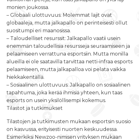
monien joukossa.
–
Globaali ulottuvuus: Molemmat lajit ovat
globaaleja, mutta jalkapallo on perinteisesti ollut
suositumpi eri maanosissa.
–
Taloudelliset resurssit: Jalkapallo vaatii usein
enemmän taloudellisia resursseja seuraamiseen ja
pelaamiseen verrattuna
esportsiin
.
Mutta monilla
alueilla ei ole saatavilla
tarvittaa
netti-infraa
esports
pelaamiseen, mutta jalkapalloa voi
pelata
vaikka
hiekkakentällä.
–
Sosiaalinen ulottuvuus: Jalkapallo on sosiaalinen
tapahtuma, joka kerää ihmisiä yhteen, kun taas
esports
on usein yksilöllisempi kokemus.
Tilastot ja tutkimukset
Tilastojen ja tutkimusten mukaan
esportsin
suosio
on kasvussa, erityisesti nuorten keskuudessa.
Esimerkiksi
Newzoo
-nimisen yrityksen mukaan