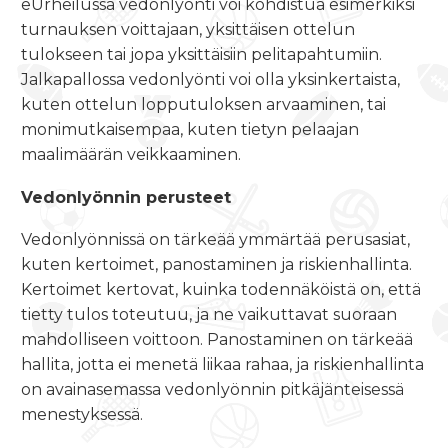
eUrheilussa vedonlyönti voi kohdistua esimerkiksi
turnauksen voittajaan, yksittäisen ottelun
tulokseen tai jopa yksittäisiin pelitapahtumiin.
Jalkapallossa vedonlyönti voi olla yksinkertaista,
kuten ottelun lopputuloksen arvaaminen, tai
monimutkaisempaa, kuten tietyn pelaajan
maalimäärän veikkaaminen.
Vedonlyönnin perusteet
Vedonlyönnissä on tärkeää ymmärtää perusasiat,
kuten kertoimet, panostaminen ja riskienhallinta.
Kertoimet kertovat, kuinka todennäköistä on, että
tietty tulos toteutuu, ja ne vaikuttavat suoraan
mahdolliseen voittoon. Panostaminen on tärkeää
hallita, jotta ei menetä liikaa rahaa, ja riskienhallinta
on avainasemassa vedonlyönnin pitkäjänteisessä
menestyksessä.