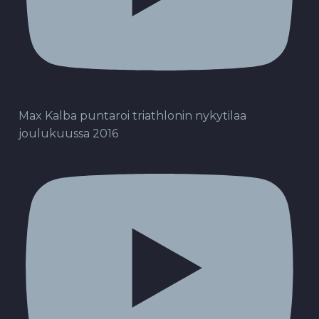
Max Kalba puntaroi triathlonin nykytilaa
joulukuussa 2016