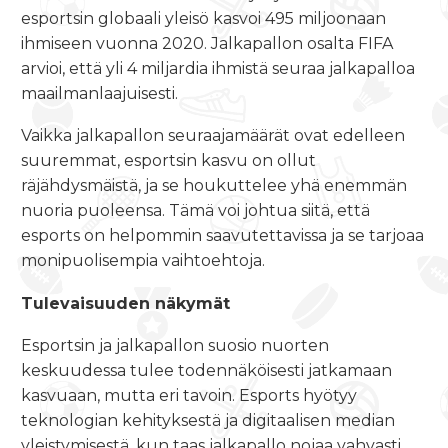
esportsin
globaali yleisö kasvoi 495 miljoonaan
ihmiseen vuonna 2020. Jalkapallon osalta FIFA
arvioi, että yli 4 miljardia ihmistä seuraa jalkapalloa
maailmanlaajuisesti.
Vaikka jalkapallon seuraajamäärät ovat edelleen
suuremmat,
esportsin
kasvu on ollut
räjähdysmäistä, ja se houkuttelee yhä enemmän
nuoria puoleensa. Tämä voi johtua siitä, että
esports
on helpommin saavutettavissa ja se tarjoaa
monipuolisempia vaihtoehtoja.
Tulevaisuuden näkymät
Esportsin
ja jalkapallon suosio nuorten
keskuudessa tulee todennäköisesti jatkamaan
kasvuaan, mutta eri tavoin.
Esports
hyötyy
teknologian kehityksestä ja digitaalisen median
yleistymisestä, kun taas jalkapallo nojaa vahvasti