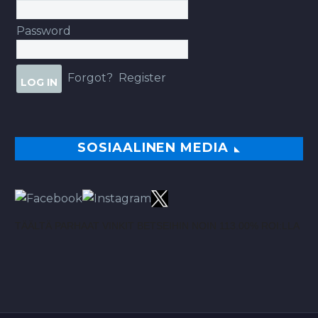
Password
Forgot?
Register
SOSIAALINEN MEDIA
TÄÄLTÄ PARHAAT VINKIT BETSEIHIN NOIN 113.00% ROI:LLA