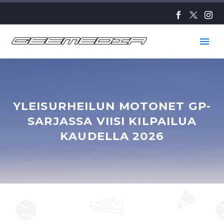
YLEISURHEILUN MOTONET GP-
SARJASSA VIISI KILPAILUA
KAUDELLA 2026