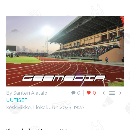



By Santeri Alatalo
0
0
UUTISET
keskiviikko, 1 lokakuun 2025, 19:37