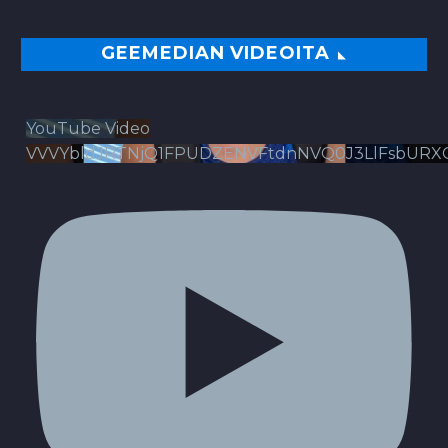
GEEMEDIAN VIDEOITA
YouTube Video
VVVYbldJRTNjQ1FPUDZENVFtdnNVQ0J3LlFsbURX