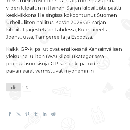
Yleisurheilun Motonet GP-sarja on ensi vuonna
viiden kilpailun mittainen. Sarjan kilpailuista päätti
keskiviikkona Helsingissä kokoontunut Suomen
Urheiluliiton hallitus. Kesän 2026 GP-sarjan
kilpailut järjestetään Lahdessa, Kuortaneella,
Joensuussa, Tampereella ja Espoossa.
Kaikki GP-kilpailut ovat ensi kesänä Kansainvälisen
yleisurheiluliiton (WA) kilpailukategoriassa
pronssitason kisoja. GP-sarjan kilpailuiden
päivämäärät varmistuvat myöhemmin.
0