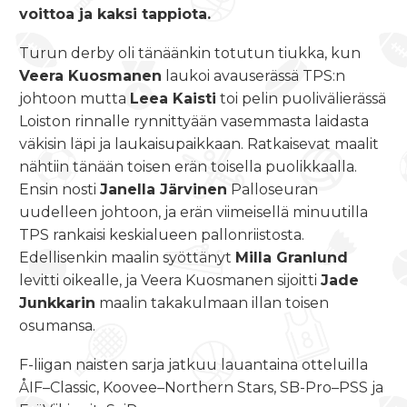
voittoa ja kaksi tappiota.
Turun derby oli tänäänkin totutun tiukka, kun
Veera Kuosmanen
laukoi avauserässä TPS:n
johtoon mutta
Leea Kaisti
toi pelin puolivälierässä
Loiston rinnalle rynnittyään vasemmasta laidasta
väkisin läpi ja laukaisupaikkaan. Ratkaisevat maalit
nähtiin tänään toisen erän toisella puolikkaalla.
Ensin nosti
Janella Järvinen
Palloseuran
uudelleen johtoon, ja erän viimeisellä minuutilla
TPS rankaisi keskialueen pallonriistosta.
Edellisenkin maalin syöttänyt
Milla Granlund
levitti oikealle, ja Veera Kuosmanen sijoitti
Jade
Junkkarin
maalin takakulmaan illan toisen
osumansa.
F-liigan naisten sarja jatkuu lauantaina otteluilla
ÅIF–Classic, Koovee–Northern Stars, SB-Pro–PSS ja