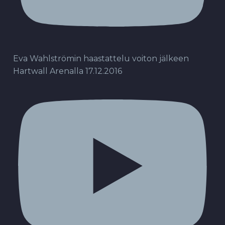
Eva Wahlströmin haastattelu voiton jälkeen
Hartwall Arenalla 17.12.2016