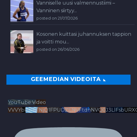
Vanniselle uusi valmennustiimi –
Vanninen siirtyy...
posted on 21/07/2026
Kosonen kuittasi juhannuksen tappion
ja voitti mou...
posted on 26/06/2026
GEEMEDIAN VIDEOITA
YouTube Video
VVVYbldJRTNjQ1FPUDZENVFtdnNVQ0J3LlFsbURX