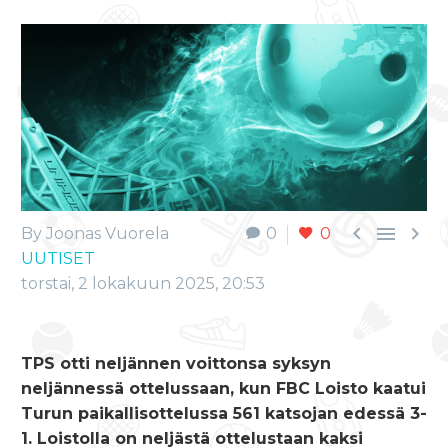



By Joonas Vuorela
0
0
UUTISET
torstai, 2 lokakuun 2025, 20:53
TPS otti neljännen voittonsa syksyn
neljännessä ottelussaan, kun FBC Loisto kaatui
Turun paikallisottelussa 561 katsojan edessä 3-
1. Loistolla on neljästä ottelustaan kaksi