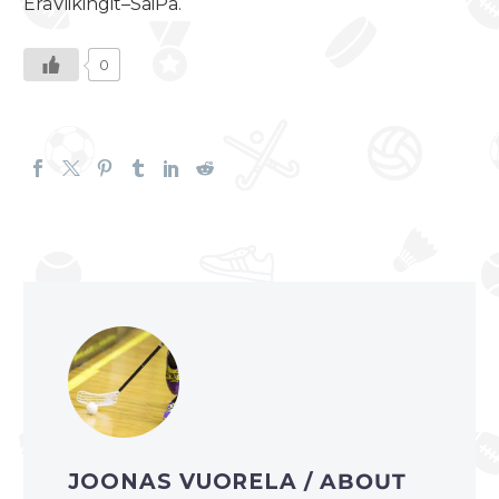
EräViikingit–SaiPa.
0
JOONAS VUORELA
/ ABOUT