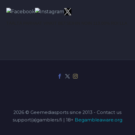
TÄÄLTÄ PARHAAT VINKIT BETSEIHIN NOIN 113.00% ROI:LLA
2026 © Geemediasports since 2013 - Contact us
support(a)gamblers.fi | 18+
Begambleaware.org