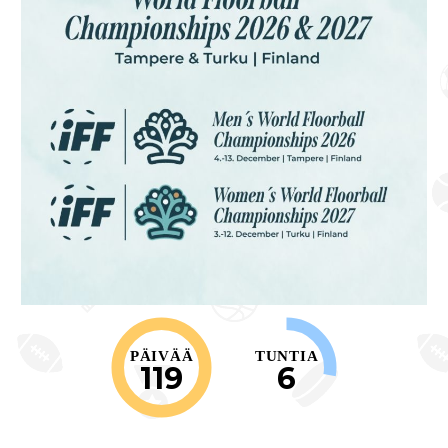
PÄIVÄÄ
TUNTIA
119
6