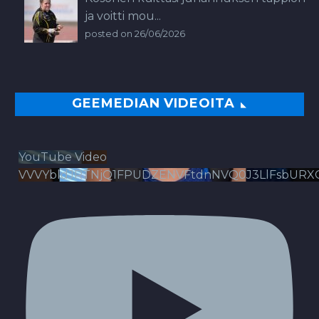
ja voitti mou...
posted on 26/06/2026
GEEMEDIAN VIDEOITA
YouTube Video
VVVYbldJRTNjQ1FPUDZENVFtdnNVQ0J3LlFsbURX