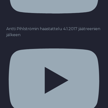
Antti Pihlströmin haastattelu 4.1.2017 jäätreenien
jälkeen