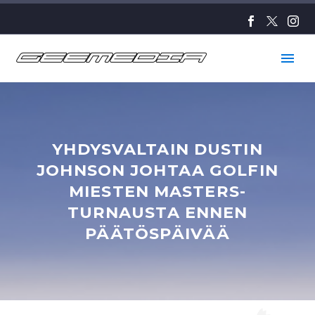
YHDYSVALTAIN DUSTIN
JOHNSON JOHTAA GOLFIN
MIESTEN MASTERS-
TURNAUSTA ENNEN
PÄÄTÖSPÄIVÄÄ