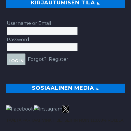
KIRJAUTUMISEN TILA
Username or Email
Password
Forgot?
Register
SOSIAALINEN MEDIA
TÄÄLTÄ PARHAAT VINKIT BETSEIHIN NOIN 113.00% ROI:LLA