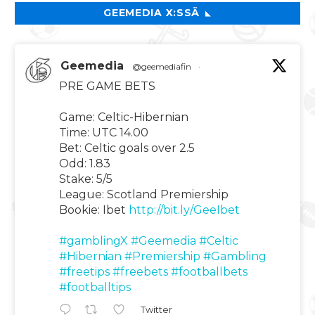
GEEMEDIA X:SSÄ
Geemedia
@geemediafin
·
PRE GAME BETS
Game: Celtic-Hibernian
Time: UTC 14.00
Bet: Celtic goals over 2.5
Odd: 1.83
Stake: 5/5
League: Scotland Premiership
Bookie: Ibet
http://bit.ly/GeeIbet
#gamblingX
#Geemedia
#Celtic
#Hibernian
#Premiership
#Gambling
#freetips
#freebets
#footballbets
#footballtips
Twitter