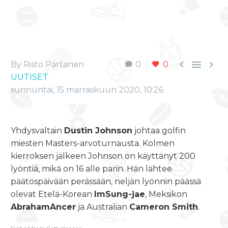



By Risto Partanen
0
0
UUTISET
sunnuntai, 15 marraskuun 2020, 10:26
Yhdysvaltain
Dustin Johnson
johtaa golfin
miesten Masters-arvoturnausta. Kolmen
kierroksen jälkeen Johnson on käyttänyt 200
lyöntiä, mikä on 16 alle parin. Hän lähtee
päätöspäivään perässään, neljän lyönnin päässä
olevat Etelä-Korean
ImSung-jae
, Meksikon
AbrahamAncer
ja Australian
Cameron Smith
.