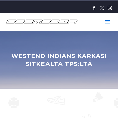
WESTEND INDIANS KARKASI
SITKEÄLTÄ TPS:LTÄ