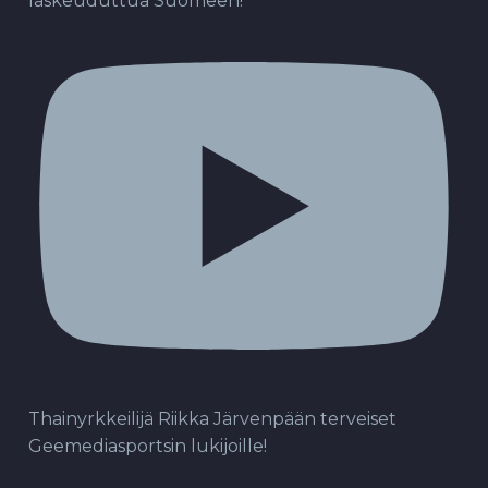
laskeuduttua Suomeen!
Thainyrkkeilijä Riikka Järvenpään terveiset
Geemediasportsin lukijoille!