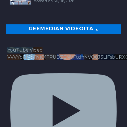
posted on 30/06/2026
GEEMEDIAN VIDEOITA
YouTube Video
VVVYbldJRTNjQ1FPUDZENVFtdnNVQ0J3LlFsbURX