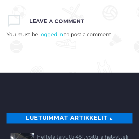
LEAVE
A COMMENT
You must be
logged in
to post a comment.
LUETUIMMAT ARTIKKELIT
Heltelä taivutti 481, voitti ja hätyytteli