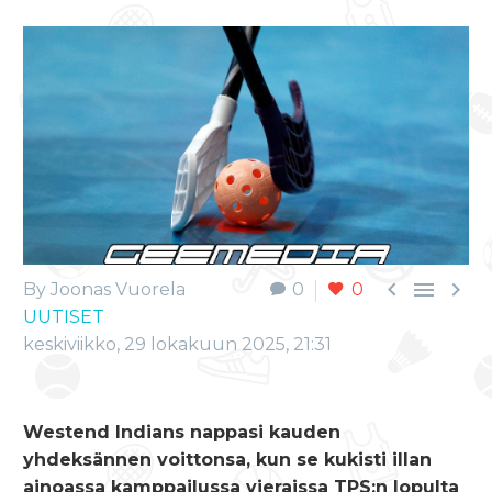



By Joonas Vuorela
0
0
UUTISET
keskiviikko, 29 lokakuun 2025, 21:31
Westend Indians nappasi kauden
yhdeksännen voittonsa, kun se kukisti illan
ainoassa kamppailussa vieraissa TPS:n lopulta