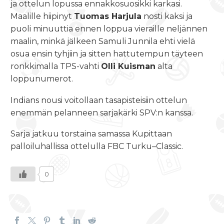
ja ottelun lopussa ennakkosuosikki karkasi.
Maalille hiipinyt
Tuomas Harjula
nosti kaksi ja
puoli minuuttia ennen loppua vieraille neljännen
maalin, minkä jälkeen Samuli Junnila ehti vielä
osua ensin tyhjiin ja sitten hattutempun täyteen
ronkkimalla TPS-vahti
Olli Kuisman
alta
loppunumerot.
Indians nousi voitollaan tasapisteisiin ottelun
enemmän pelanneen sarjakärki SPV:n kanssa.
Sarja jatkuu torstaina samassa Kupittaan
palloiluhallissa ottelulla FBC Turku–Classic.
0