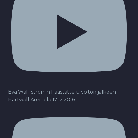
Eva Wahlströmin haastattelu voiton jälkeen
Hartwall Arenalla 17.12.2016