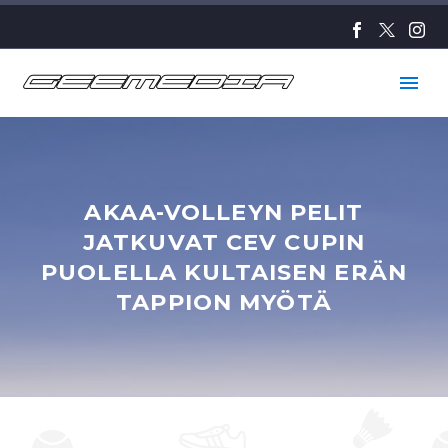
AKAA-VOLLEYN PELIT
JATKUVAT CEV CUPIN
PUOLELLA KULTAISEN ERÄN
TAPPION MYÖTÄ