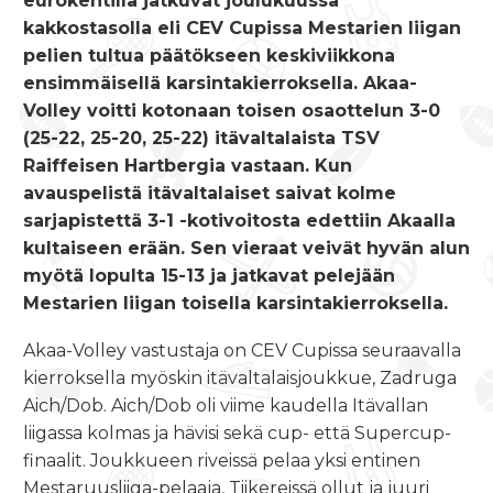
eurokentillä jatkuvat joulukuussa
kakkostasolla eli CEV Cupissa Mestarien liigan
pelien tultua päätökseen keskiviikkona
ensimmäisellä karsintakierroksella. Akaa-
Volley voitti kotonaan toisen osaottelun 3-0
(25-22, 25-20, 25-22) itävaltalaista TSV
Raiffeisen Hartbergia vastaan. Kun
avauspelistä itävaltalaiset saivat kolme
sarjapistettä 3-1 -kotivoitosta edettiin Akaalla
kultaiseen erään. Sen vieraat veivät hyvän alun
myötä lopulta 15-13 ja jatkavat pelejään
Mestarien liigan toisella karsintakierroksella.
Akaa-Volley vastustaja on CEV Cupissa seuraavalla
kierroksella myöskin itävaltalaisjoukkue, Zadruga
Aich/Dob. Aich/Dob oli viime kaudella Itävallan
liigassa kolmas ja hävisi sekä cup- että Supercup-
finaalit. Joukkueen riveissä pelaa yksi entinen
Mestaruusliiga-pelaaja, Tiikereissä ollut ja juuri