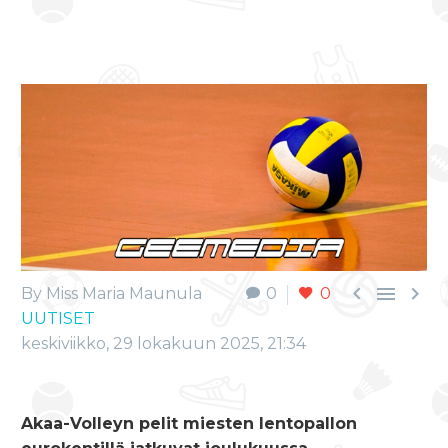



By Miss Maria Maunula
0
0
UUTISET
keskiviikko, 29 lokakuun 2025, 21:34
Akaa-Volleyn pelit miesten lentopallon