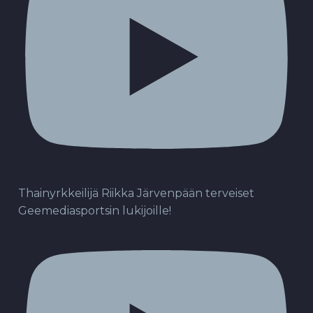
Thainyrkkeilijä Riikka Järvenpään terveiset
Geemediasportsin lukijoille!