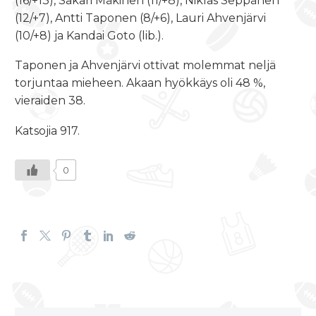
(16/+13), Sakari Mäkinen (11/+8), Niklas Seppänen
(12/+7), Antti Taponen (8/+6), Lauri Ahvenjärvi
(10/+8) ja Kandai Goto (lib.).
Taponen ja Ahvenjärvi ottivat molemmat neljä
torjuntaa mieheen. Akaan hyökkäys oli 48 %,
vieraiden 38.
Katsojia 917.
0