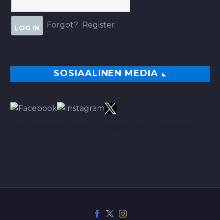
Forgot?
Register
SOSIAALINEN MEDIA
TÄÄLTÄ PARHAAT VINKIT BETSEIHIN NOIN 113.00% ROI:LLA