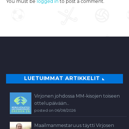
You must be
logged in
to post a comment.
LUETUIMMAT ARTIKKELIT
Virjonen johdossa MM-kisojen toiseen
ottelupäivään...
posted on 06/08/2026
Maailmanmestaruus täytti Virjosen