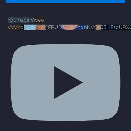
YouTube Video
VVVYbldJRTNjQ1FPUDZENVFtdnNVQ0J3LlFsbURX