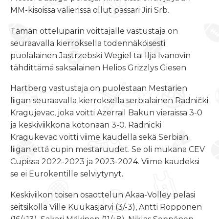
MM-kisoissa välierissä ollut passari Jiri Srb.
Tämän otteluparin voittajalle vastustaja on
seuraavalla kierroksella todennäköisesti
puolalainen Jastrzebski Wegiel tai Ilja Ivanovin
tähdittämä saksalainen Helios Grizzlys Giesen
Hartberg vastustaja on puolestaan Mestarien
liigan seuraavalla kierroksella serbialainen Radnički
Kragujevac, joka voitti Azerrail Bakun vieraissa 3-0
ja keskiviikkona kotonaan 3-0. Radnicki
Kragukevac voitti viime kaudella sekä Serbian
liigan että cupin mestaruudet. Se oli mukana CEV
Cupissa 2022-2023 ja 2023-2024. Viime kaudeksi
se ei Eurokentille selviytynyt.
Keskiviikon toisen osaottelun Akaa-Volley pelasi
seitsikolla Ville Kuukasjärvi (3/-3), Antti Ropponen