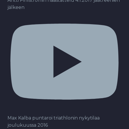
Antti Pihlströmin haastattelu 4.1.2017 jäätreenien
jälkeen
Max Kalba puntaroi triathlonin nykytilaa
joulukuussa 2016