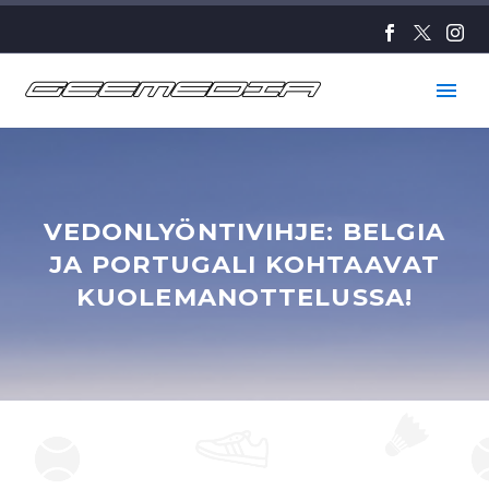
VEDONLYÖNTIVIHJE: BELGIA
JA PORTUGALI KOHTAAVAT
KUOLEMANOTTELUSSA!