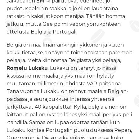
Jalkapallon EM-kilpailut ovat edenneet jo
pudotuspeleihin saakka ja jo eilen lauantaina
ratkaistiin kaksi jatkoon menijää. Tänään homma
jatkuu, mutta Gee poimii vedonlyöntikohteen
ottelusta Belgia ja Portugali.
Belgia on maailmanrankingin ykkönen ja kuten
kaikki tietää, se on täynnä toinen toistaan parempia
pelaajia. Meitä kiinnostaa Belgiasta yksi pelaaja,
Romelu Lukaku
. Lukaku on tehnyt jo näissä
kisoissa kolme maalia ja yksi maali on hylätty
muutaman millimetrin johdosta VAR-paitsiona.
Tänä vuonna Lukaku on tehnyt maaleja Belgian-
paidassa ja seurajoukkue Interissä yhteensä
järkyttävät 40 kappaletta!!! Kyllä, belgialainen on
laittanut pallon rysään lähes yksi maali per yksi peli
-tahdilla. Samaa on lupaa odottaa tänään kun
Lukaku kohtaa Portugalin puolustuksessa Pepen,
Guerreiron, ja Diasin sekä erikoistilanteissa koko