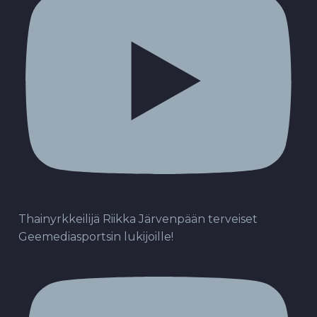
Thainyrkkeilijä Riikka Järvenpään terveiset
Geemediasportsin lukijoille!