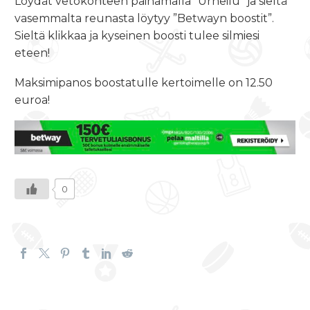
Löydät vetokohteen painamalla ”Urheilu” ja sieltä
vasemmalta reunasta löytyy ”Betwayn boostit”.
Sieltä klikkaa ja kyseinen boosti tulee silmiesi
eteen!
Maksimipanos boostatulle kertoimelle on 12.50
euroa!
0