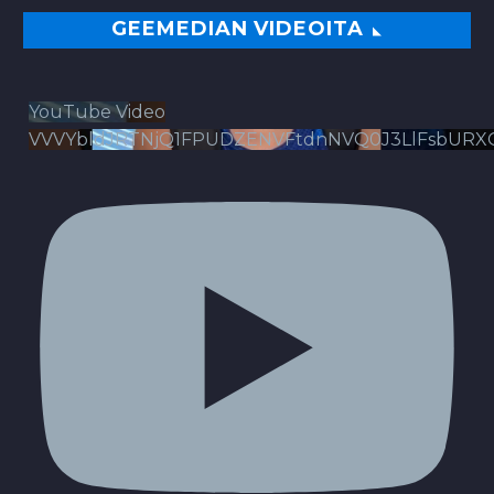
GEEMEDIAN VIDEOITA
YouTube Video
VVVYbldJRTNjQ1FPUDZENVFtdnNVQ0J3LlFsbURX