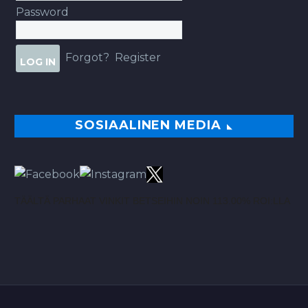
Password
Forgot?
Register
SOSIAALINEN MEDIA
TÄÄLTÄ PARHAAT VINKIT BETSEIHIN NOIN 113.00% ROI:LLA