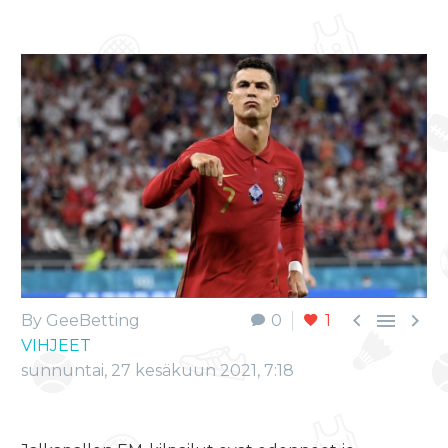



By GeeBetting
0
1
VIHJEET
sunnuntai, 27 kesäkuun 2021, 7:18