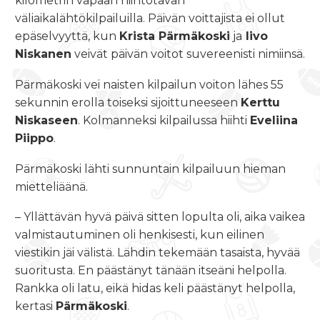
kilometrin vapaan hiihtotavan
väliaikalähtökilpailuilla. Päivän voittajista ei ollut
epäselvyyttä, kun
Krista Pärmäkoski
ja
Iivo
Niskanen
veivät päivän voitot suvereenisti nimiinsä.
Pärmäkoski vei naisten kilpailun voiton lähes 55
sekunnin erolla toiseksi sijoittuneeseen
Kerttu
Niskaseen
. Kolmanneksi kilpailussa hiihti
Eveliina
Piippo
.
Pärmäkoski lähti sunnuntain kilpailuun hieman
mietteliäänä.
– Yllättävän hyvä päivä sitten lopulta oli, aika vaikea
valmistautuminen oli henkisesti, kun eilinen
viestikin jäi välistä. Lähdin tekemään tasaista, hyvää
suoritusta. En päästänyt tänään itseäni helpolla.
Rankka oli latu, eikä hidas keli päästänyt helpolla,
kertasi
Pärmäkoski
.