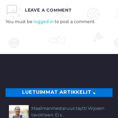
LEAVE
A COMMENT
You must be
logged in
to post a comment.
LUETUIMMAT ARTIKKELIT
Maailmanmestaruus täytti Virjosen
tavoitteen: Ei s...