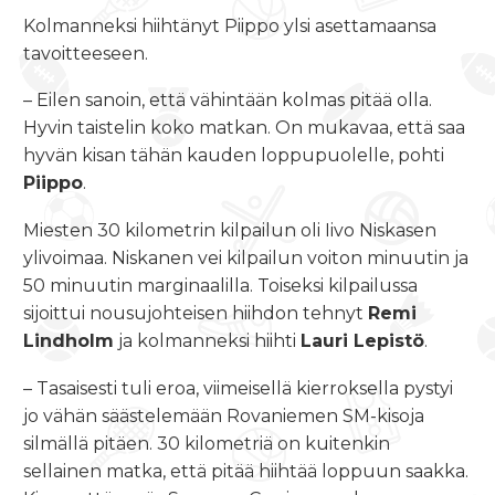
Kolmanneksi hiihtänyt Piippo ylsi asettamaansa
tavoitteeseen.
– Eilen sanoin, että vähintään kolmas pitää olla.
Hyvin taistelin koko matkan. On mukavaa, että saa
hyvän kisan tähän kauden loppupuolelle, pohti
Piippo
.
Miesten 30 kilometrin kilpailun oli Iivo Niskasen
ylivoimaa. Niskanen vei kilpailun voiton minuutin ja
50 minuutin marginaalilla. Toiseksi kilpailussa
sijoittui nousujohteisen hiihdon tehnyt
Remi
Lindholm
ja kolmanneksi hiihti
Lauri Lepistö
.
– Tasaisesti tuli eroa, viimeisellä kierroksella pystyi
jo vähän säästelemään Rovaniemen SM-kisoja
silmällä pitäen. 30 kilometriä on kuitenkin
sellainen matka, että pitää hiihtää loppuun saakka.