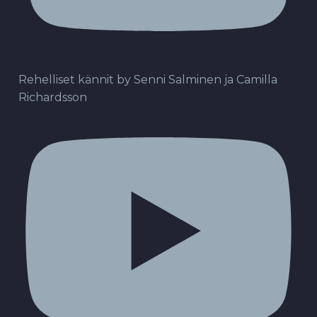
Rehelliset kännit by Senni Salminen ja Camilla
Richardsson