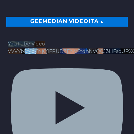
GEEMEDIAN VIDEOITA
YouTube Video
VVVYbldJRTNjQ1FPUDZENVFtdnNVQ0J3LlFsbURX