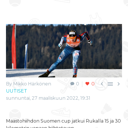



By Mikko Härkönen
0
0
UUTISET
sunnuntai, 27 maaliskuun 2022, 19:31
Maastohiihdon Suomen cup jatkui Rukalla 15 ja 30