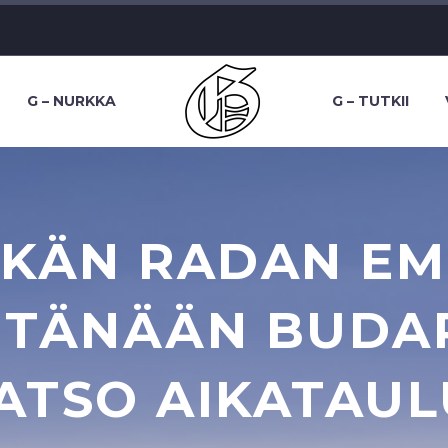
G – NURKKA
G – TUTKII
TKÄN RADAN EM
 TÄNÄÄN BUDAP
ATSO AIKATAUL