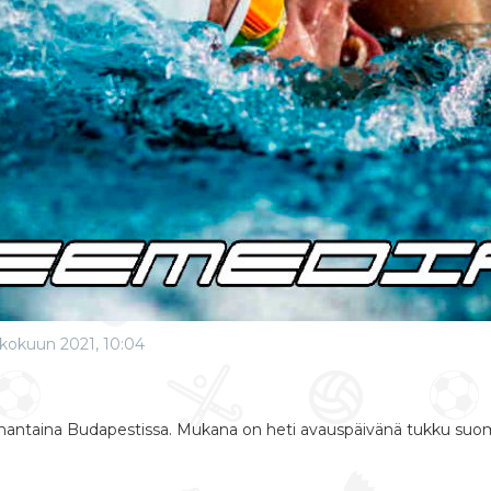
kokuun 2021, 10:04
anantaina Budapestissa. Mukana on heti avauspäivänä tukku suoma