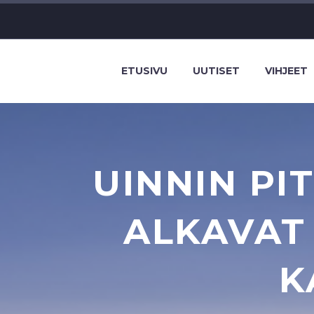
ETUSIVU
UUTISET
VIHJEET
UINNIN PI
ALKAVAT
K