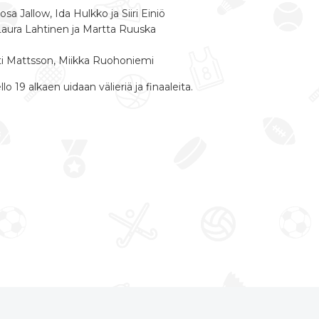
a Jallow, Ida Hulkko ja Siiri Einiö
Laura Lahtinen ja Martta Ruuska
ti Mattsson, Miikka Ruohoniemi
lo 19 alkaen uidaan välieriä ja finaaleita.