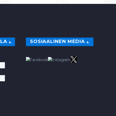
ILA
SOSIAALINEN MEDIA
TÄÄLTÄ PARHAAT VINKIT BETSEIHIN
NOIN 113.00% ROI:LLA