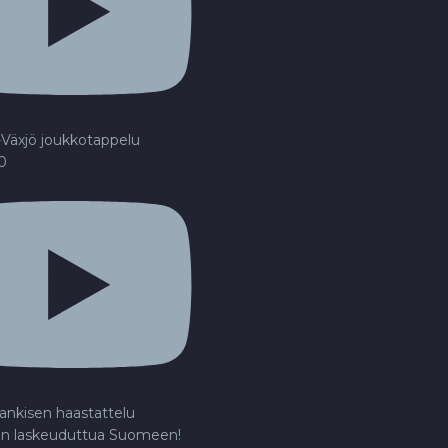
Växjö joukkotappelu
20
ankisen haastattelu
en laskeuduttua Suomeen!