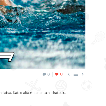



0
0
laisia. Katso alta maanantain aikataulu.