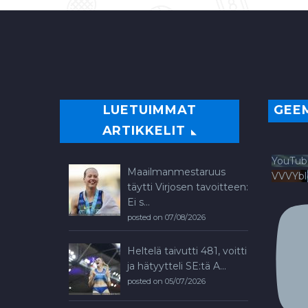
LUETUIMMAT
GEE
ARTIKKELIT
YouTub
Maailmanmestaruus
VVVYb
täytti Virjosen tavoitteen:
Ei s...
posted on 07/08/2026
Heltelä taivutti 481, voitti
ja hätyytteli SE:tä A...
posted on 05/07/2026