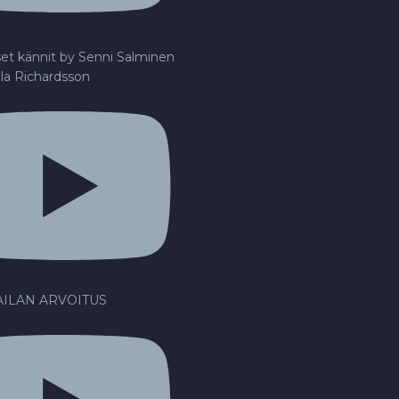
set kännit by Senni Salminen
lla Richardsson
ILAN ARVOITUS