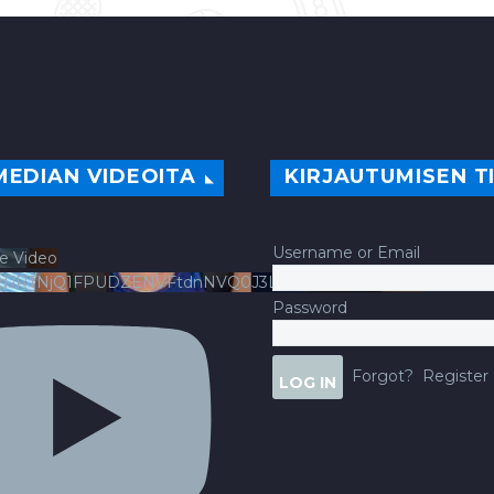
MEDIAN VIDEOITA
KIRJAUTUMISEN T
Username or Email
e Video
ldJRTNjQ1FPUDZENVFtdnNVQ0J3LlFsbURXQWNIYldv
Password
Forgot?
Register