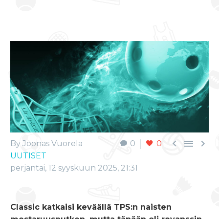



By Joonas Vuorela
0
0
UUTISET
perjantai, 12 syyskuun 2025, 21:31
Classic katkaisi keväällä TPS:n naisten