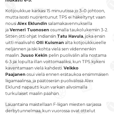
niukasti 6-5.
Kotijoukkue karkasi 15 minuutissa jo 3–0-johtoon,
mutta isosti nuorentunut TPS ei häkeltynyt vaan
nousi
Alex Eklundin
salamakavennuksella
ja
Verneri Tuonosen
osumalla taukolukemiin 3-2.
Sitten otti ohjat Indiansin
Tatu Havula
, joka ensin
uitti maalivahti
Olli Kuisman
alta kotijoukkueelle
neljännen ja iski kohta vielä sen viidennenkin
maalin.
Juuso Kekin
pelin puolivälin alla nostama
6-3 jäi lopulta illan voittomaaliksi, kun TPS kykeni
kaventamaan vielä kahdesti.
Veikko
Paajanen
osui vielä ennen erätaukoa ensimmäisen
liigamaalinsa, ja päätöserän puolivälissä Alex
Eklund napautti kuin varkain alivoimalla
turkulaiset maalin päähän.
Lauantaina maistellaan F-liigan miesten sarjassa
derbytunnelmaa, kun vuorossa ovat ottelut