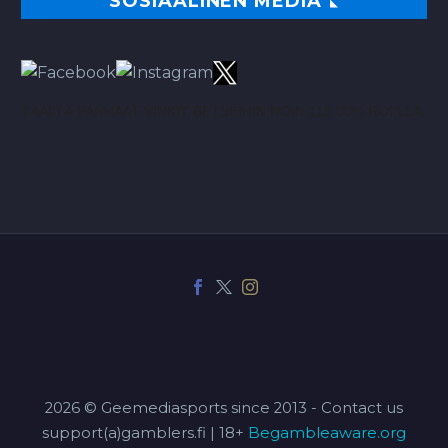
SOSIAALINEN MEDIA
TÄÄLTÄ PARHAAT VINKIT BETSEIHIN NOIN 113.00% ROI:LLA
2026 © Geemediasports since 2013 - Contact us
support(a)gamblers.fi | 18+
Begambleaware.org