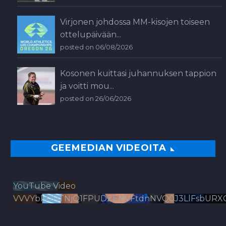
Virjonen johdossa MM-kisojen toiseen
ottelupäivään...
posted on 06/08/2026
Kosonen kuittasi juhannuksen tappion
ja voitti mou...
posted on 26/06/2026
GEEMEDIAN VIDEOITA
YouTube Video
VVVYbldJRTNjQ1FPUDZENVFtdnNVQ0J3LlFsbURX