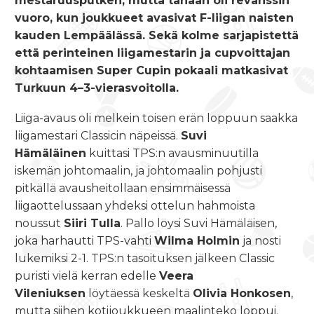
mestaruusputken, mutta tänään oli revanssin
vuoro, kun joukkueet avasivat F-liigan naisten
kauden Lempäälässä. Sekä kolme sarjapistettä
että perinteinen liigamestarin ja cupvoittajan
kohtaamisen Super Cupin pokaali matkasivat
Turkuun 4–3-vierasvoitolla.
Liiga-avaus oli melkein toisen erän loppuun saakka
liigamestari Classicin näpeissä.
Suvi
Hämäläinen
kuittasi TPS:n avausminuutilla
iskemän johtomaalin, ja johtomaalin pohjusti
pitkällä avausheitollaan ensimmäisessä
liigaottelussaan yhdeksi ottelun hahmoista
noussut
Siiri Tulla
. Pallo löysi Suvi Hämäläisen,
joka harhautti TPS-vahti
Wilma Holmin
ja nosti
lukemiksi 2-1. TPS:n tasoituksen jälkeen Classic
puristi vielä kerran edelle
Veera
Vileniuksen
löytäessä keskeltä
Olivia Honkosen
,
mutta siihen kotijoukkueen maalinteko loppui.