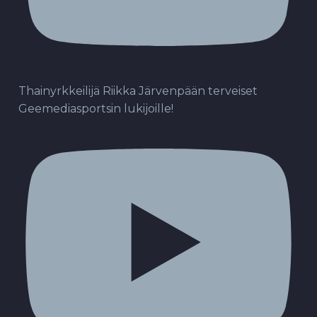
Thainyrkkeilijä Riikka Järvenpään terveiset
Geemediasportsin lukijoille!