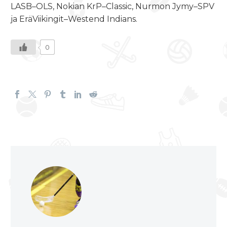
LASB–OLS, Nokian KrP–Classic, Nurmon Jymy–SPV
ja EräViikingit–Westend Indians.
0