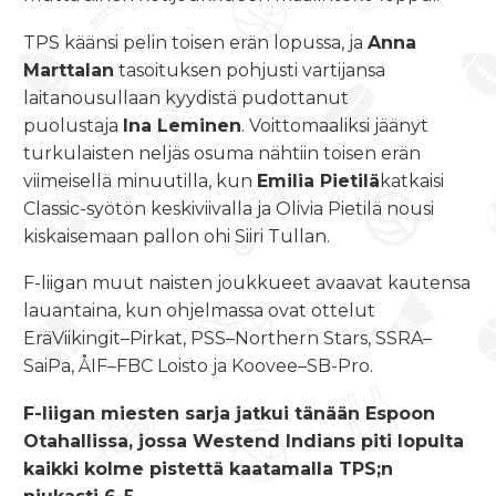
TPS käänsi pelin toisen erän lopussa, ja
Anna
Marttalan
tasoituksen pohjusti vartijansa
laitanousullaan kyydistä pudottanut
puolustaja
Ina Leminen
. Voittomaaliksi jäänyt
turkulaisten neljäs osuma nähtiin toisen erän
viimeisellä minuutilla, kun
Emilia Pietilä
katkaisi
Classic-syötön keskiviivalla ja Olivia Pietilä nousi
kiskaisemaan pallon ohi Siiri Tullan.
F-liigan muut naisten joukkueet avaavat kautensa
lauantaina, kun ohjelmassa ovat ottelut
EräViikingit–Pirkat, PSS–Northern Stars, SSRA–
SaiPa, ÅIF–FBC Loisto ja Koovee–SB-Pro.
F-liigan miesten sarja jatkui tänään Espoon
Otahallissa, jossa Westend Indians piti lopulta
kaikki kolme pistettä kaatamalla TPS;n