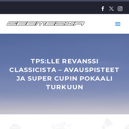
TPS:LLE REVANSSI
CLASSICISTA – AVAUSPISTEET
JA SUPER CUPIN POKAALI
TURKUUN