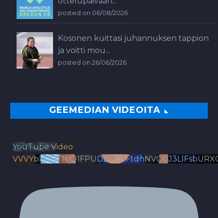
ottelupäivään...
posted on 06/08/2026
Kosonen kuittasi juhannuksen tappion
ja voitti mou...
posted on 26/06/2026
GEEMEDIAN VIDEOITA
YouTube Video
VVVYbldJRTNjQ1FPUDZENVFtdnNVQ0J3LlFsbURX