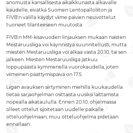
anomusta kansallisesta aikaikkunasta alkavalle
kaudelle, eivätkä Suomen Lentopalloliiton ja
FIVB:n välillä käydyt viime päivien neuvottelut
tuoneet tilanteeseen muutosta.
FIVB:n MM-kisavuoden linjauksen mukaan naisten
Mestaruusliiga voi käynnistyä suunnitellusti, mutta
miesten Mestaruusliiga voi alkaa vasta 20.10. tai sen
jälkeen. Miesten Mestaruusliiga jatkuu
loppupäästä kymmenellä vuorokaudella, joten
viimeinen päättymispäivä on 17.5.
Liigan avauksen siirtyminen miehillä kuukaudella
tietää sarjaohjelman osittaista uusiksi laittamista
nopealla aikataululla. Ennen 20.10. ohjelmassa
olleet ottelut sijoitetaan uudelle paikalle
otteluohjelmaan, muu otteluohjelma pidetään
ennallaan.