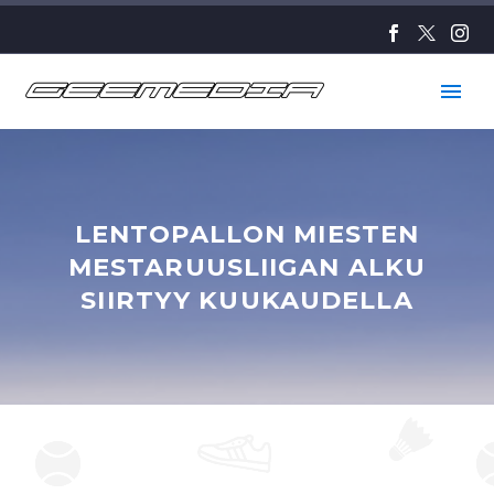
LENTOPALLON MIESTEN
MESTARUUSLIIGAN ALKU
SIIRTYY KUUKAUDELLA