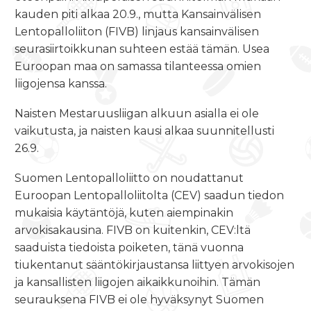
kauden piti alkaa 20.9., mutta Kansainvälisen
Lentopalloliiton (FIVB) linjaus kansainvälisen
seurasiirtoikkunan suhteen estää tämän. Usea
Euroopan maa on samassa tilanteessa omien
liigojensa kanssa.
Naisten Mestaruusliigan alkuun asialla ei ole
vaikutusta, ja naisten kausi alkaa suunnitellusti
26.9.
Suomen Lentopalloliitto on noudattanut
Euroopan Lentopalloliitolta (CEV) saadun tiedon
mukaisia käytäntöjä, kuten aiempinakin
arvokisakausina. FIVB on kuitenkin, CEV:ltä
saaduista tiedoista poiketen, tänä vuonna
tiukentanut sääntökirjaustansa liittyen arvokisojen
ja kansallisten liigojen aikaikkunoihin. Tämän
seurauksena FIVB ei ole hyväksynyt Suomen