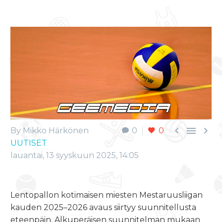



By Mikko Härkönen
0
0
UUTISET
lauantai, 13 syyskuun 2025, 14:05
Lentopallon kotimaisen miesten Mestaruusliigan
kauden 2025–2026 avaus siirtyy suunnitellusta
eteenpäin. Alkuperäisen suunnitelman mukaan