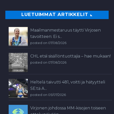
LUETUIMMAT ARTIKKELIT
Maailmanmestaruus täytti Virjosen
tavoitteen: Ei s...
posted on 07/08/2026
CHL etsii sisällöntuottajia – hae mukaan!
posted on 07/08/2026
Heltelä taivutti 481, voitti ja hätyytteli
SE:tä A...
posted on 05/07/2026
Virjonen johdossa MM-kisojen toiseen