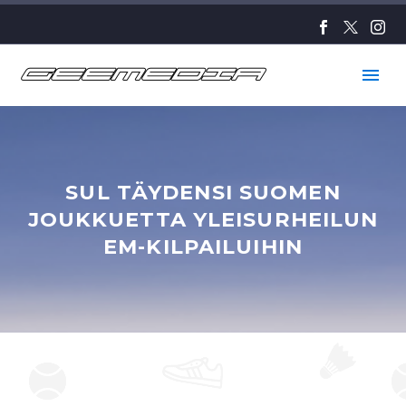
SUL TÄYDENSI SUOMEN
JOUKKUETTA YLEISURHEILUN
EM-KILPAILUIHIN