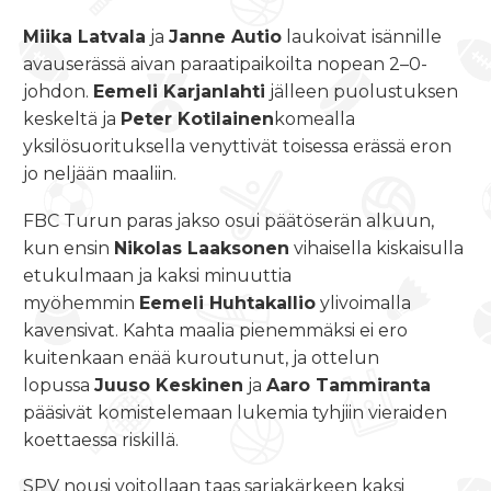
Miika Latvala
ja
Janne Autio
laukoivat isännille
avauserässä aivan paraatipaikoilta nopean 2–0-
johdon.
Eemeli Karjanlahti
jälleen puolustuksen
keskeltä ja
Peter Kotilainen
komealla
yksilösuorituksella venyttivät toisessa erässä eron
jo neljään maaliin.
FBC Turun paras jakso osui päätöserän alkuun,
kun ensin
Nikolas Laaksonen
vihaisella kiskaisulla
etukulmaan ja kaksi minuuttia
myöhemmin
Eemeli Huhtakallio
ylivoimalla
kavensivat. Kahta maalia pienemmäksi ei ero
kuitenkaan enää kuroutunut, ja ottelun
lopussa
Juuso Keskinen
ja
Aaro Tammiranta
pääsivät komistelemaan lukemia tyhjiin vieraiden
koettaessa riskillä.
SPV nousi voitollaan taas sarjakärkeen kaksi