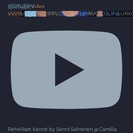
YouTube Video
VVVYbldJRTNjQ1FPUDZENVFtdnNVQ0J3LlFsbURX
Rehelliset kännit by Senni Salminen ja Camilla