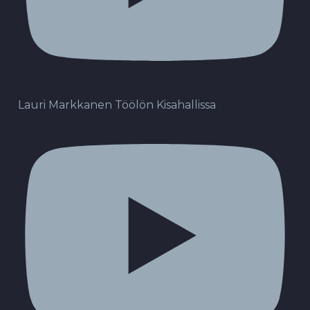
Lauri Markkanen Töölön Kisahallissa