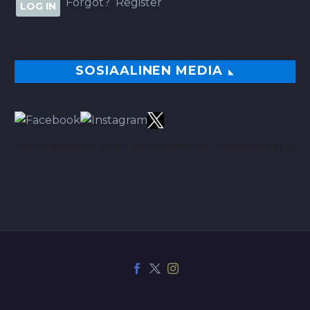
Forgot?
Register
SOSIAALINEN MEDIA
TÄÄLTÄ PARHAAT VINKIT BETSEIHIN NOIN 113.00% ROI:LLA