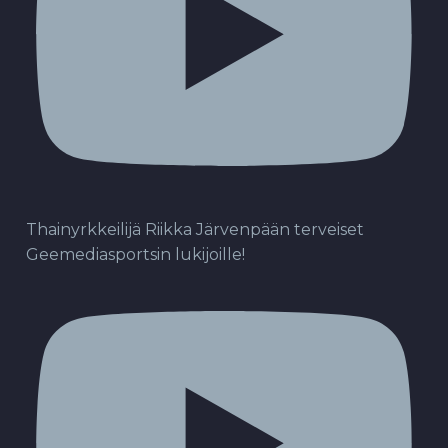
Thainyrkkeilijä Riikka Järvenpään terveiset
Geemediasportsin lukijoille!