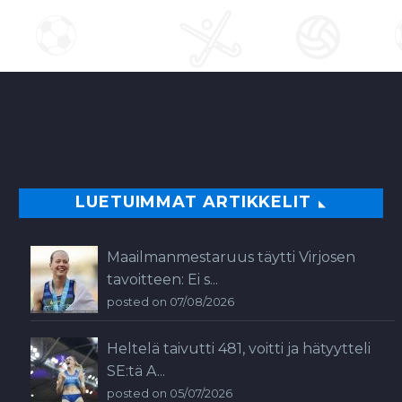
LUETUIMMAT ARTIKKELIT
Maailmanmestaruus täytti Virjosen
tavoitteen: Ei s...
posted on 07/08/2026
Heltelä taivutti 481, voitti ja hätyytteli
SE:tä A...
posted on 05/07/2026