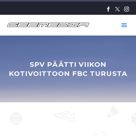
SPV PÄÄTTI VIIKON
KOTIVOITTOON FBC TURUSTA