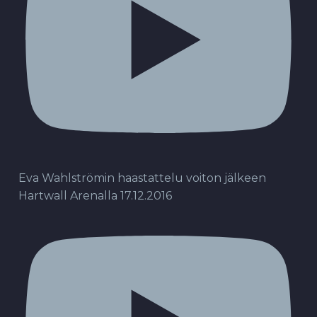
Eva Wahlströmin haastattelu voiton jälkeen
Hartwall Arenalla 17.12.2016