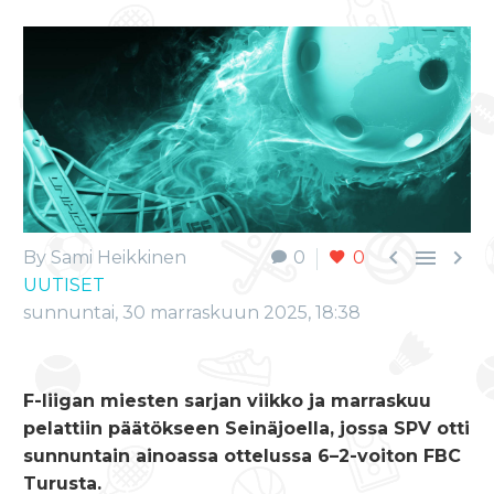



By Sami Heikkinen
0
0
UUTISET
sunnuntai, 30 marraskuun 2025, 18:38
F-liigan miesten sarjan viikko ja marraskuu
pelattiin päätökseen Seinäjoella, jossa SPV otti
sunnuntain ainoassa ottelussa 6–2-voiton FBC
Turusta.