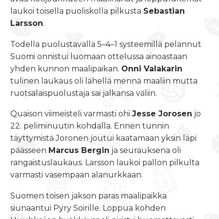
laukoi toisella puoliskolla pilkusta
Sebastian
Larsson
.
Todella puolustavalla 5–4–1 systeemillä pelannut
Suomi onnistui luomaan ottelussa ainoastaan
yhden kunnon maalipaikan.
Onni Valakarin
tulinen laukaus oli lähellä mennä maaliin mutta
ruotsalaispuolustaja sai jalkansa väliin.
Quaison viimeisteli varmasti ohi
Jesse Jorosen
jo
22. peliminuutin kohdalla. Ennen tunnin
täyttymistä Joronen joutui kaatamaan yksin läpi
päässeen
Marcus Bergin
ja seurauksena oli
rangaistuslaukaus. Larsson laukoi pallon pilkulta
varmasti vasempaan alanurkkaan.
Suomen toisen jakson paras maalipaikka
siunaantui Pyry Soirille. Loppua kohden