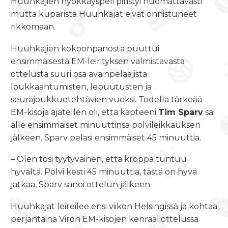
Huuhkajien hyökkäyspeli piristyi huomattavasti
mutta kuparista Huuhkajat eivät onnistuneet
rikkomaan.
Huuhkajien kokoonpanosta puuttui
ensimmäisestä EM-leirityksen valmistavasta
ottelusta suuri osa avainpelaajista
loukkaantumisten, lepuutusten ja
seurajoukkuetehtävien vuoksi. Todella tärkeää
EM-kisoja ajatellen oli, että kapteeni
Tim Sparv
sai
alle ensimmäiset minuuttinsa polvileikkauksen
jälkeen. Sparv pelasi ensimmäiset 45 minuuttia.
– Olen tosi tyytyväinen, että kroppa tuntuu
hyvältä. Polvi kesti 45 minuuttia, tästä on hyvä
jatkaa, Sparv sanoi ottelun jälkeen.
Huuhkajat leireilee ensi viikon Helsingissä ja kohtaa
perjantaina Viron EM-kisojen kenraaliottelussa