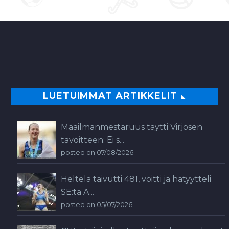
LUETUIMMAT ARTIKKELIT
Maailmanmestaruus täytti Virjosen
tavoitteen: Ei s...
posted on 07/08/2026
Heltelä taivutti 481, voitti ja hätyytteli
SE:tä A...
posted on 05/07/2026