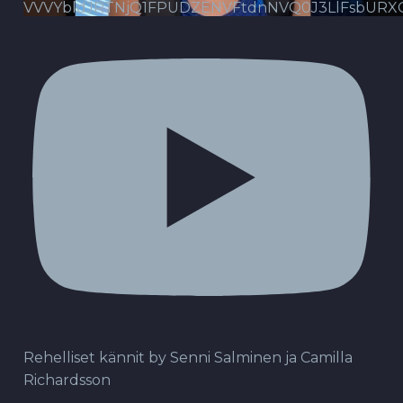
VVVYbldJRTNjQ1FPUDZENVFtdnNVQ0J3LlFsbURX
Rehelliset kännit by Senni Salminen ja Camilla
Richardsson