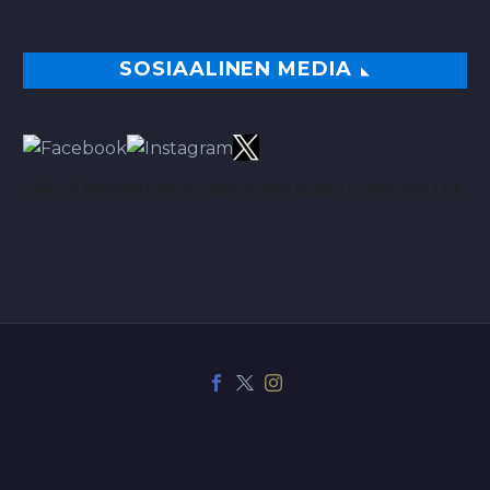
SOSIAALINEN MEDIA
TÄÄLTÄ PARHAAT VINKIT BETSEIHIN NOIN 113.00% ROI:LLA