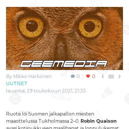



By Mikko Härkönen
0
0
UUTISET
lauantai, 29 toukokuun 2021, 21:33
Ruotsi löi Suomen jalkapallon miesten
maaottelussa Tukholmassa 2–0.
Robin Quaison
avasi kotijoukkueen maalihanat ja loppulukemat