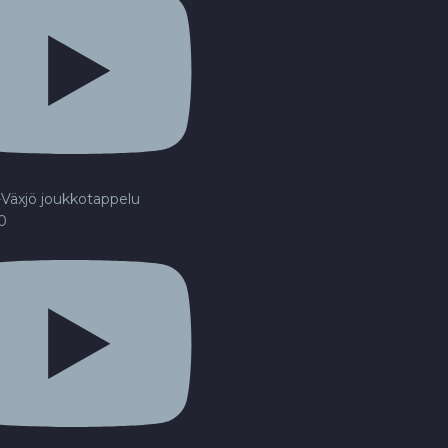
Växjö joukkotappelu
20