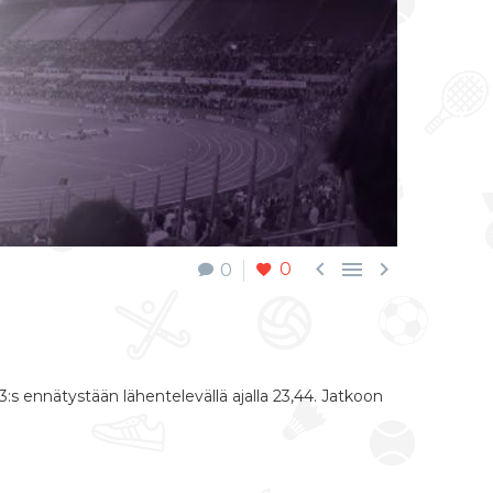



0
0
 13:s ennätystään lähentelevällä ajalla 23,44. Jatkoon