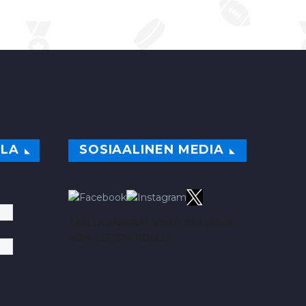
ILA
SOSIAALINEN MEDIA
TÄÄLTÄ PARHAAT VINKIT BETSEIHIN
NOIN 113.00% ROI:LLA