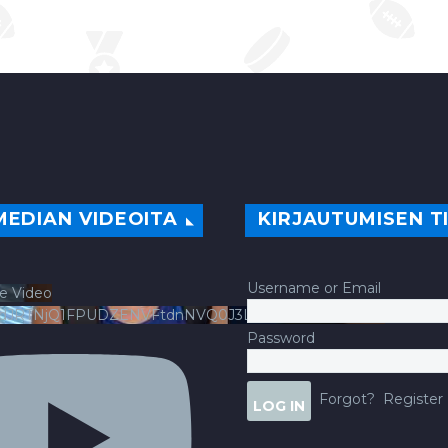
MEDIAN VIDEOITA
KIRJAUTUMISEN T
Username or Email
e Video
ldJRTNjQ1FPUDZENVFtdnNVQ0J3LlFsbURXQWNIYldv
Password
Forgot?
Register