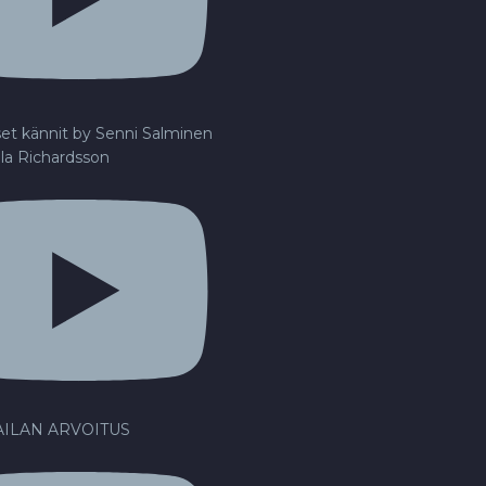
set kännit by Senni Salminen
lla Richardsson
ILAN ARVOITUS