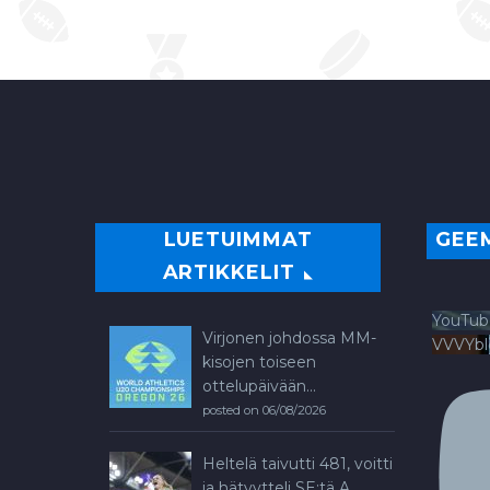
LUETUIMMAT
GEE
ARTIKKELIT
YouTub
Virjonen johdossa MM-
VVVYb
kisojen toiseen
ottelupäivään...
posted on 06/08/2026
Heltelä taivutti 481, voitti
ja hätyytteli SE:tä A...