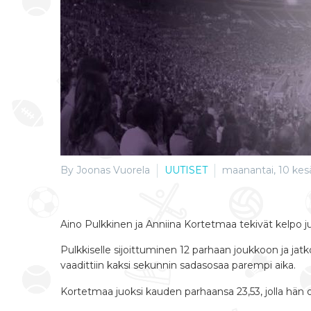
By Joonas Vuorela
UUTISET
maanantai, 10 kes
Aino Pulkkinen ja Anniina Kortetmaa tekivät kelpo j
Pulkkiselle sijoittuminen 12 parhaan joukkoon ja jatkop
vaadittiin kaksi sekunnin sadasosaa parempi aika.
Kortetmaa juoksi kauden parhaansa 23,53, jolla hän ol