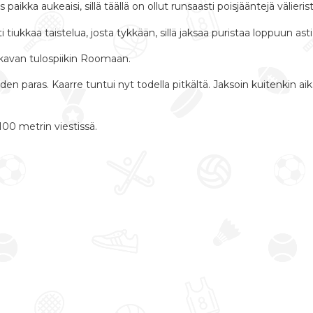
s paikka aukeaisi, sillä täällä on ollut runsaasti poisjääntejä välier
tiukkaa taistelua, josta tykkään, sillä jaksaa puristaa loppuun asti
kavan tulospiikin Roomaan.
den paras. Kaarre tuntui nyt todella pitkältä. Jaksoin kuitenkin ai
00 metrin viestissä.