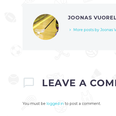
JOONAS VUORE
More posts by Joonas V
LEAVE
A COM
You must be
logged in
to post a comment.