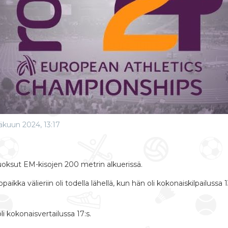
äkuun 2024, 13:17
uoksut EM-kisojen 200 metrin alkuerissä.
aikka välieriin oli todella lähellä, kun hän oli kokonaiskilpailussa
i kokonaisvertailussa 17:s.