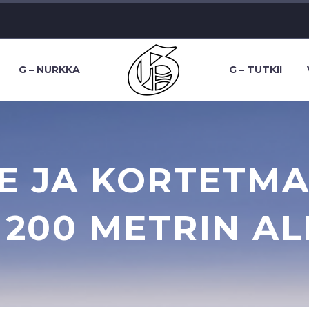
G – NURKKA
G – TUTKII
E JA KORTETM
 200 METRIN AL