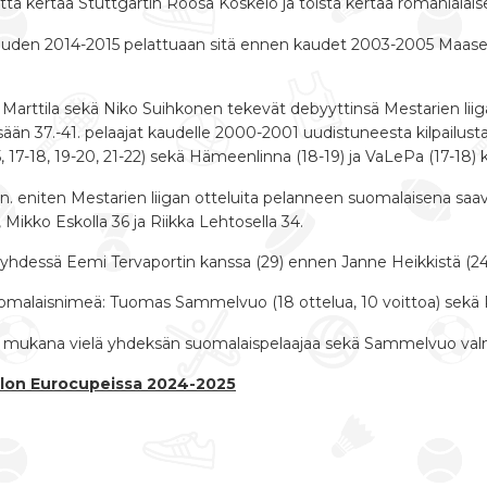
tä kertaa Stuttgartin Roosa Koskelo ja toista kertaa romanialais
auden 2014-2015 pelattuaan sitä ennen kaudet 2003-2005 Maaseiki
a Marttila sekä Niko Suihkonen tekevät debyyttinsä Mestarien liig
sään 37.-41. pelaajat kaudelle 2000-2001 uudistuneesta kilpailust
5, 17-18, 19-20, 21-22) sekä Hämeenlinna (18-19) ja VaLePa (17-18) 
 eniten Mestarien liigan otteluita pelanneen suomalaisena saavutt
, Mikko Eskolla 36 ja Riikka Lehtosella 34.
yhdessä Eemi Tervaportin kanssa (29) ennen Janne Heikkistä (24)
uomalaisnimeä: Tuomas Sammelvuo (18 ottelua, 10 voittoa) sekä Pas
n mukana vielä yhdeksän suomalaispelaajaa sekä Sammelvuo val
allon Eurocupeissa 2024-2025