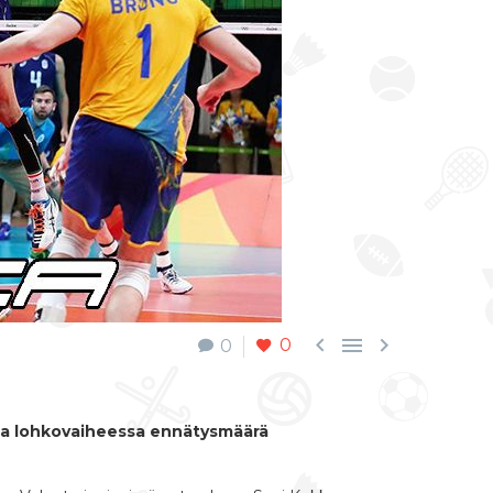



0
0
lla lohkovaiheessa ennätysmäärä