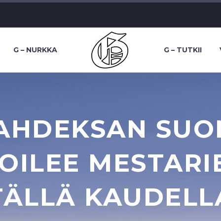
G – NURKKA
G – TUTKII
KAHDEKSAN SUO
OILEE MESTARIE
TÄLLÄ KAUDELL