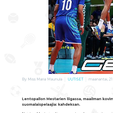
By Miss Maria Maunula
UUTISET
maanantai, 21
Lentopallon Mestarien liigassa, maailman kovi
suomalaispelaajia: kahdeksan.