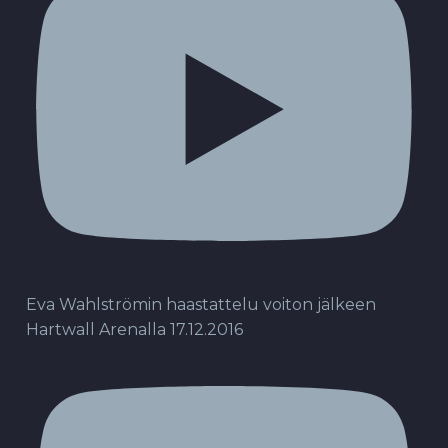
Eva Wahlströmin haastattelu voiton jälkeen
Hartwall Arenalla 17.12.2016