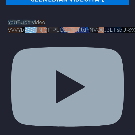
YouTube Video
VVVYbldJRTNjQ1FPUDZENVFtdnNVQ0J3LlFsbURX