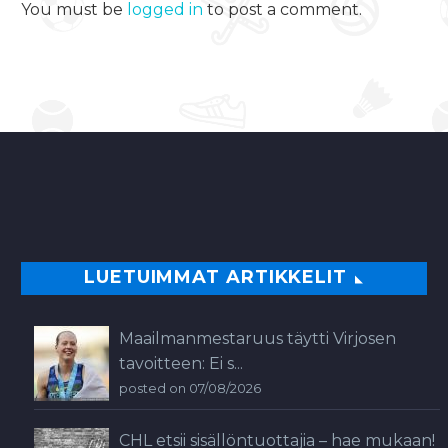
You must be
logged in
to post a comment.
LUETUIMMAT ARTIKKELIT
Maailmanmestaruus täytti Virjosen
tavoitteen: Ei s...
posted on 07/08/2026
CHL etsii sisällöntuottajia – hae mukaan!