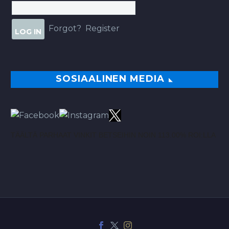
Forgot?
Register
SOSIAALINEN MEDIA
TÄÄLTÄ PARHAAT VINKIT BETSEIHIN NOIN 113.00% ROI:LLA