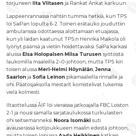
torjuneen
Iita Viitasen
ja Rankat Ankat karkuun.
Lappeenrannassa nähtiin tummia hetkiä, kun TPS
löi SaiPan lopulta 6-2. Toinen erätauko jouduttiin
ambulanssia odottaessa aloittamaan etuajassa,
kun yli laidan kaatunut TPS:n Henrika Maikola oli
lyönyt päänsä ja vietiin hoidettavaksi. SaiPa karkasi
alussa
Elsa Holopaisen
Miisa Turusen
syötöistä
laukomilla maaleilla 2–0-johtoon, mutta TPS kiri
toisen alussa
Meri-Helmi Höynälän
,
Jenna
Saarion
ja
Sofia Leinon
pikamaaleilla rinnalle ja
ohi. Päätösjaksolla mestarit komistelivat lukemia
vielä kolmesti.
Iltaottelussa ÅIF löi vieraissa jatkoajalla FBC Loiston
2-1 ja nousi samalla sarjataulukossa turkulaisten
ohi seitsemänneksi.
Noora Isomäki
suti
avauserässä kotijoukkueen maalin edestä johtoon,
mutta toisen lopussa
Aada Heikkinen
katkaisi