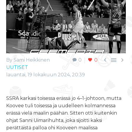



By Sami Heikkinen
0
0
UUTISET
lauantai, 19 lokakuun 2024, 20:39
SSRA karkasi toisessa erässä jo 4–1-johtoon, mutta
Koovee tuli toisessa ja uudelleen kolmannessa
erässä vielä maalin päähän. Sitten otti kuitenkin
ohjat Sanni Uimarihuhta, joka sijoitti kaksi
perättäistä palloa ohi Kooveen maalissa