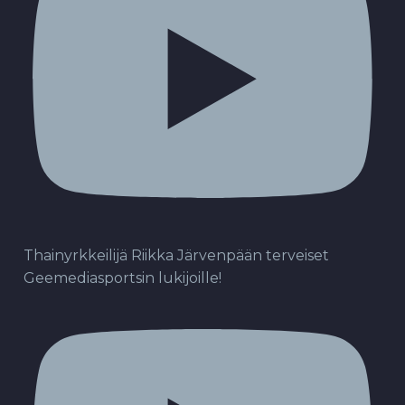
Thainyrkkeilijä Riikka Järvenpään terveiset
Geemediasportsin lukijoille!