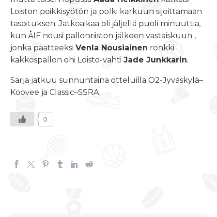
Loiston poikkisyötön ja polki karkuun sijoittamaan
tasoituksen. Jatkoaikaa oli jäljellä puoli minuuttia,
kun ÅIF nousi pallonriiston jälkeen vastaiskuun ,
jonka päätteeksi
Venla Nousiainen
ronkki
kakkospallon ohi Loisto-vahti
Jade Junkkarin
.
Sarja jatkuu sunnuntaina otteluilla O2-Jyväskylä–
Koovee ja Classic–SSRA.
0