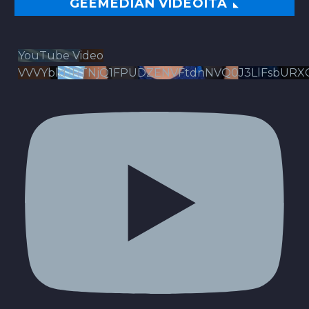
GEEMEDIAN VIDEOITA
YouTube Video
VVVYbldJRTNjQ1FPUDZENVFtdnNVQ0J3LlFsbURX