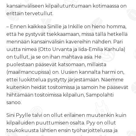
kansainväliseen kilpailutuntumaan kotimaassa on
erittäin tervetullut.
– Ennen kaikkea Sinille ja Inkille on hieno homma,
että he pystyvät tsekkaamaan, missä tällä hetkellä
mennään kansainvälisiin kavereihin nähden. Pari
uutta nimeä (Otto Urvanta ja Iida-Emilia Karhula)
on tullut, ja se on ihan mahtava asia. He
puolestaan pääsevät katsomaan, millaista
(maailmancupissa) on. Uusien kannalta harmi on,
ettei luokittelua pystytty järjestämään. Näemme
kuitenkin heidät tositoimissa ja samoin he pääsevät
hiihtämään tositoimissa kilpailun, Sampolahti
sanoo.
Sini Pyylle talvi on ollut erilainen muutenkin kuin
kilpailuiden puuttumisen osalta. Pyy on ollut
toukokuusta lähtien ensin työharjoittelussa ja