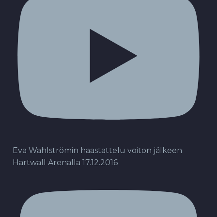
Eva Wahlströmin haastattelu voiton jälkeen
Hartwall Arenalla 17.12.2016