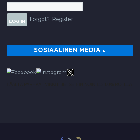
Forgot?
Register
SOSIAALINEN MEDIA
TÄÄLTÄ PARHAAT VINKIT BETSEIHIN NOIN 113.00% ROI:LLA