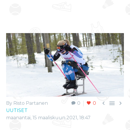



By Risto Partanen
0
0
UUTISET
maanantai, 15 maaliskuun 2021, 18:47