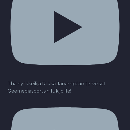
Thainyrkkeilijä Riikka Järvenpään terveiset
Geemediasportsin lukijoille!