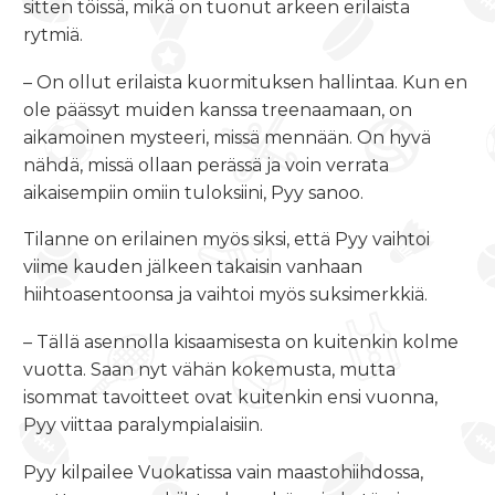
sitten töissä, mikä on tuonut arkeen erilaista
rytmiä.
– On ollut erilaista kuormituksen hallintaa. Kun en
ole päässyt muiden kanssa treenaamaan, on
aikamoinen mysteeri, missä mennään. On hyvä
nähdä, missä ollaan perässä ja voin verrata
aikaisempiin omiin tuloksiini, Pyy sanoo.
Tilanne on erilainen myös siksi, että Pyy vaihtoi
viime kauden jälkeen takaisin vanhaan
hiihtoasentoonsa ja vaihtoi myös suksimerkkiä.
– Tällä asennolla kisaamisesta on kuitenkin kolme
vuotta. Saan nyt vähän kokemusta, mutta
isommat tavoitteet ovat kuitenkin ensi vuonna,
Pyy viittaa paralympialaisiin.
Pyy kilpailee Vuokatissa vain maastohiihdossa,