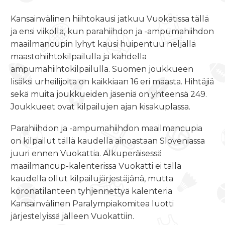
Kansainvälinen hiihtokausi jatkuu Vuokatissa tällä
ja ensi viikolla, kun parahiihdon ja -ampumahiihdon
maailmancupin lyhyt kausi huipentuu neljällä
maastohiihtokilpailulla ja kahdella
ampumahiihtokilpailulla. Suomen joukkueen
lisäksi urheilijoita on kaikkiaan 16 eri maasta. Hihtäjiä
sekä muita joukkueiden jäseniä on yhteensä 249.
Joukkueet ovat kilpailujen ajan kisakuplassa.
Parahiihdon ja -ampumahiihdon maailmancupia
on kilpailut tällä kaudella ainoastaan Sloveniassa
juuri ennen Vuokattia. Alkuperäisessä
maailmancup-kalenterissa Vuokatti ei tällä
kaudella ollut kilpailujärjestäjänä, mutta
koronatilanteen tyhjennettyä kalenteria
Kansainvälinen Paralympiakomitea luotti
järjestelyissä jälleen Vuokattiin.