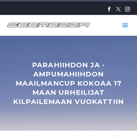
PARAHIIHDON JA -
AMPUMAHIIHDON
MAAILMANCUP KOKOAA 17
MAAN URHEILIJAT
KILPAILEMAAN VUOKATTIIN