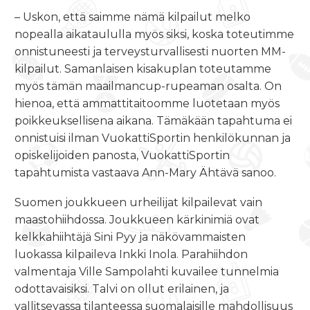
– Uskon, että saimme nämä kilpailut melko
nopealla aikataululla myös siksi, koska toteutimme
onnistuneesti ja terveysturvallisesti nuorten MM-
kilpailut. Samanlaisen kisakuplan toteutamme
myös tämän maailmancup-rupeaman osalta. On
hienoa, että ammattitaitoomme luotetaan myös
poikkeuksellisena aikana. Tämäkään tapahtuma ei
onnistuisi ilman VuokattiSportin henkilökunnan ja
opiskelijoiden panosta, VuokattiSportin
tapahtumista vastaava Ann-Mary Ähtävä sanoo.
Suomen joukkueen urheilijat kilpailevat vain
maastohiihdossa. Joukkueen kärkinimiä ovat
kelkkahiihtäjä Sini Pyy ja näkövammaisten
luokassa kilpaileva Inkki Inola. Parahiihdon
valmentaja Ville Sampolahti kuvailee tunnelmia
odottavaisiksi. Talvi on ollut erilainen, ja
vallitsevassa tilanteessa suomalaisille mahdollisuus