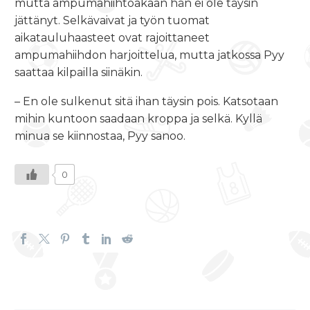
mutta ampumahiihtoakaan hän ei ole täysin
jättänyt. Selkävaivat ja työn tuomat
aikatauluhaasteet ovat rajoittaneet
ampumahiihdon harjoittelua, mutta jatkossa Pyy
saattaa kilpailla siinäkin.
– En ole sulkenut sitä ihan täysin pois. Katsotaan
mihin kuntoon saadaan kroppa ja selkä. Kyllä
minua se kiinnostaa, Pyy sanoo.
0