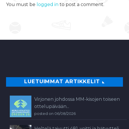
You must be
logged in
to post a comment.
LUETUIMMAT ARTIKKELIT
Virjonen johdossa MM-kisojen toiseen
ottelupäivään...
posted on 06/08/2026
Heltelä taivutti 481, voitti ja hätyytteli