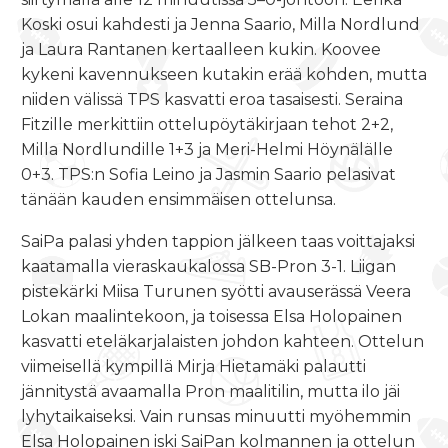
Koski osui kahdesti ja Jenna Saario, Milla Nordlund
ja Laura Rantanen kertaalleen kukin. Koovee
kykeni kavennukseen kutakin erää kohden, mutta
niiden välissä TPS kasvatti eroa tasaisesti. Seraina
Fitzille merkittiin ottelupöytäkirjaan tehot 2+2,
Milla Nordlundille 1+3 ja Meri-Helmi Höynälälle
0+3. TPS:n Sofia Leino ja Jasmin Saario pelasivat
tänään kauden ensimmäisen ottelunsa.
SaiPa palasi yhden tappion jälkeen taas voittajaksi
kaatamalla vieraskaukalossa SB-Pron 3-1. Liigan
pistekärki Miisa Turunen syötti avauserässä Veera
Lokan maalintekoon, ja toisessa Elsa Holopainen
kasvatti eteläkarjalaisten johdon kahteen. Ottelun
viimeisellä kympillä Mirja Hietamäki palautti
jännitystä avaamalla Pron maalitilin, mutta ilo jäi
lyhytaikaiseksi. Vain runsas minuutti myöhemmin
Elsa Holopainen iski SaiPan kolmannen ja ottelun