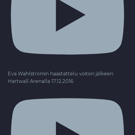
Eva Wahlströmin haastattelu voiton jälkeen
Hartwall Arenalla 17.12.2016