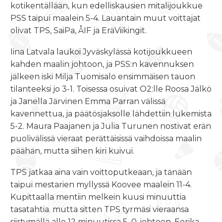
kotikentällään, kun edelliskausien mitalijoukkue
PSS taipui maalein 5-4. Lauantain muut voittajat
olivat TPS, SaiPa, ÅIF ja EräViikingit.
Iina Latvala laukoi Jyväskylässä kotijoukkueen
kahden maalin johtoon, ja PSS:n kavennuksen
jälkeen iski Milja Tuomisalo ensimmäisen tauon
tilanteeksi jo 3-1. Toisessa osuivat O2:lle Roosa Jälkö
ja Janella Järvinen Emma Parran välissä
kavennettua, ja päätösjaksolle lähdettiin lukemista
5-2. Maura Paajanen ja Julia Turunen nostivat erän
puolivälissä vieraat perättäisissä vaihdoissa maalin
päähän, mutta siihen kiri kuivui.
TPS jatkaa aina vain voittoputkeaan, ja tänään
taipui mestarien myllyssä Koovee maalein 11-4.
Kupittaalla mentiin melkein kuusi minuuttia
tasatahtia. mutta sitten TPS tyrmäsi vieraansa
siirtymällä alle 12 minuutissa 5–0-johtoon. Eerika