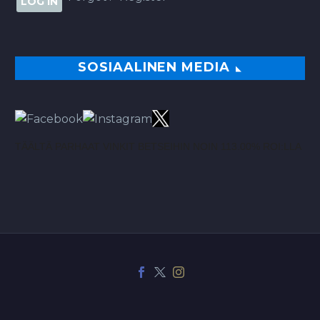
SOSIAALINEN MEDIA
TÄÄLTÄ PARHAAT VINKIT BETSEIHIN NOIN 113.00% ROI:LLA