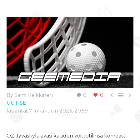



By Sami Heikkinen
0
0
UUTISET
lauantai, 7 lokakuun 2023, 20:59
O2-Jyväskylä avasi kauden voittotilinsä komeasti