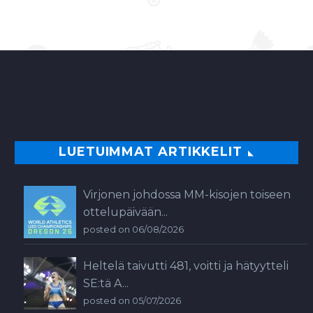
LUETUIMMAT ARTIKKELIT
Virjonen johdossa MM-kisojen toiseen
ottelupäivään...
posted on 06/08/2026
Heltelä taivutti 481, voitti ja hätyytteli
SE:tä A...
posted on 05/07/2026