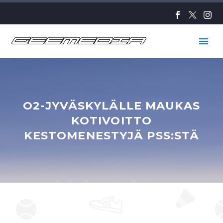
O2-JYVÄSKYLÄLLE MAUKAS
KOTIVOITTO
KESTOMENESTYJÄ PSS:STÄ