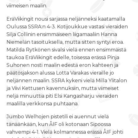
viimeisen maalin.
EräViikingit nousi sarjassa neljänneksi kaatamalla
Oulussa SSRA:n 4-3. Kotijoukkue vastasi vieraiden
Silja Collinin ensimmäiseen liigamaaliin Hanna
Niemelän tasoituksella, mutta sitten syntyi eroa.
Matilda Rytkönen sivalsi vielä ennen ensimmäistä
taukoa EräViikingit edelle, toisessa erässä Pinja
Suhonen nosti maalin edestä eron kahteen ja
päätösjakson alussa Lotta Varakas vieraille jo
neljännen maalin. SSRA kykeni vielä Milla Ylitalon
ja Viivi Kettusen kavennuksiin, mutta viimeiset
neljä minuuttia piti Elsi Kangasharju vieraiden
maalilla verkkonsa puhtaana.
Jumbo Welhojen pistetili ei auennut vielä
tänäänkään, kun ÅIF oli kotonaan Sipoossa
vahvempi 4-1. Vielä kolmannessa erässä ÅIF johti