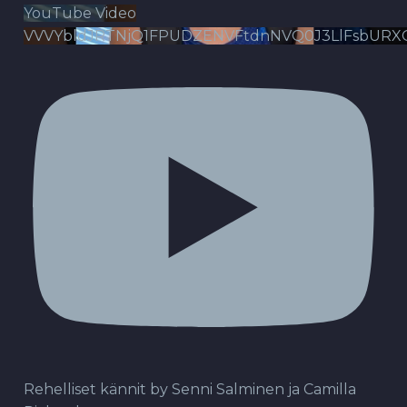
YouTube Video
VVVYbldJRTNjQ1FPUDZENVFtdnNVQ0J3LlFsbURX
Rehelliset kännit by Senni Salminen ja Camilla