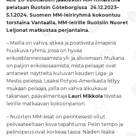
pelataan Ruotsin Göteborgissa
26.12.2023–
5.1.2024
. Suomen MM-leiriryhmä kokoontuu
torstaina Vantaalla, MM-leirille Ruotsiin Nuoret
Leijonat matkustaa perjantaina.
– Meillä on vahva, sitkeä ja positiivista ilmapiiriä
huokuva ryhmä, jossa on hyvää
erikoistilanneosaamista yli- ja alivoimaan. Mukana
on paljon erikoisosaamista, mistä pelaajat ovat
antaneet näytteitä kuluvan kauden Liiga- ja
Mestis-peleissä. Lisäksi Pohjois-Amerikasta liittyy
mukaan pelaajia, joilla on vahva alkukausi
takanaan, päävalmentaja
Lauri Mikkola
tiivistää
leirille matkaavan kokoonpanon.
– Nuorten MM-kisat on perinteisesti ollut
pelivaateeltaan kova tapahtuma. Pelin tempo ja
pelinopeus ovat korkeaa tasoa. Näiden lisäksi