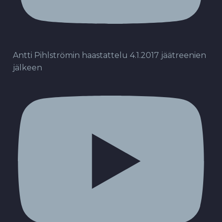
Antti Pihlströmin haastattelu 4.1.2017 jäätreenien
jälkeen