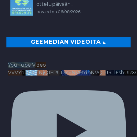
ottelupäivään...
posted on 06/08/2026
GEEMEDIAN VIDEOITA
YouTube Video
VVVYbldJRTNjQ1FPUDZENVFtdnNVQ0J3LlFsbURX