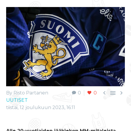



By Risto Partanen
0
0
UUTISET
tiistai, 12 joulukuun 2023, 16:11
Alle 20-vuotiaiden jääkiekon MM-mitaleista