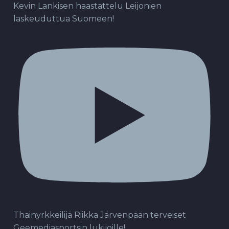
Kevin Lankisen haastattelu Leijonien
laskeuduttua Suomeen!
Thainyrkkeilijä Riikka Järvenpään terveiset
Geemediasportsin lukijoille!