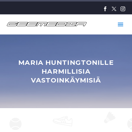
MARIA HUNTINGTONILLE
HARMILLISIA
VASTOINKÄYMISIÄ