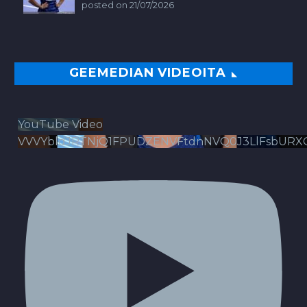
posted on 21/07/2026
GEEMEDIAN VIDEOITA
YouTube Video
VVVYbldJRTNjQ1FPUDZENVFtdnNVQ0J3LlFsbURX