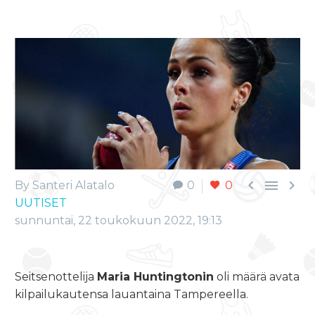



By Santeri Alatalo
0
0
UUTISET
sunnuntai, 22 toukokuun 2022, 19:13
Seitsenottelija
Maria Huntingtonin
oli määrä avata
kilpailukautensa lauantaina Tampereella.