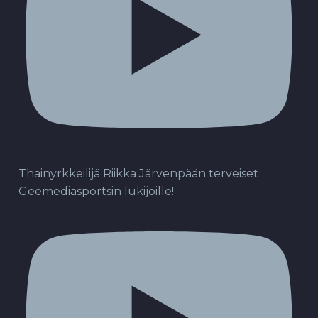
Thainyrkkeilijä Riikka Järvenpään terveiset
Geemediasportsin lukijoille!