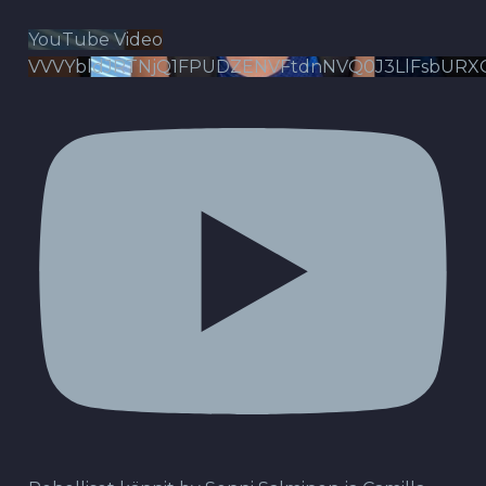
YouTube Video
VVVYbldJRTNjQ1FPUDZENVFtdnNVQ0J3LlFsbURX