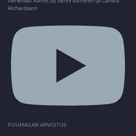
Rehelliset kännit by Senni Salminen ja Camilla
Richardsson
PUUMAILAN ARVOITUS