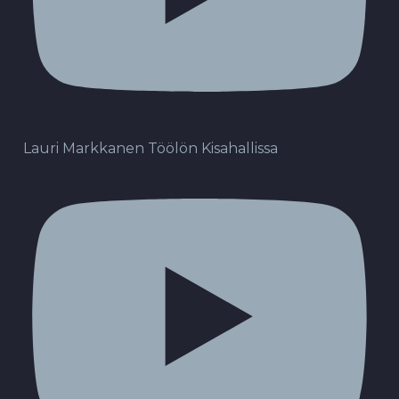
Lauri Markkanen Töölön Kisahallissa