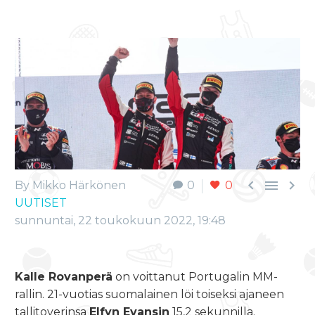



By Mikko Härkönen
0
0
UUTISET
sunnuntai, 22 toukokuun 2022, 19:48
Kalle Rovanperä
on voittanut Portugalin MM-
rallin. 21-vuotias suomalainen löi toiseksi ajaneen
tallitoverinsa
Elfyn Evansin
15,2 sekunnilla.