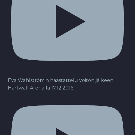
Eva Wahlströmin haastattelu voiton jälkeen
Hartwall Arenalla 17.12.2016