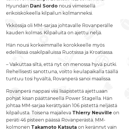
Hyundain
Dani Sordo
nousi viimeisellä
erikoiskokeella kilpailun kolmanneksi.
Ykkössija oli MM-sarjaa johtavalle Rovanperälle
kauden kolmas. Kilpailuita on ajettu neljä.
Hän nousi korkeimmalle korokkeelle myös
edellisissä osakilpailuissa Ruotsissa ja Kroatiassa.
– Vaikuttaa siltä, että nyt on menossa hyvä putki.
Rehellisesti sanottuna, voitto keulapaikalla täällä
tuntuu tosi hyvältä, Rovanperä sanoi maalissa.
Rovanperä nappasi viisi lisäpistettä ajettuaan
pohjat kisan päättäneellä Power Stagella. Hän
johtaa MM-sarjaa kerättyään 106 pistettä neljästä
kilpailusta. Toisena majaileva
Thierry Neuville
on
peräti 46 pisteen päässä Rovanperästä. MM-
kolmonen
Takamoto Katsuta
on kerännyt vain