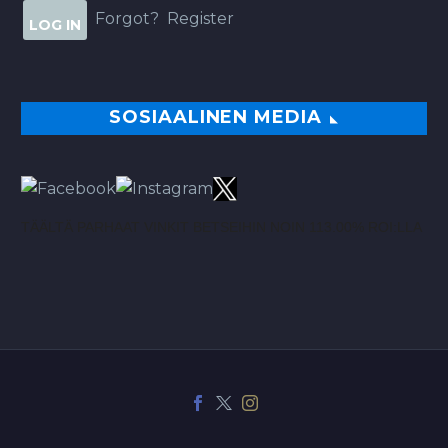
Forgot?
Register
SOSIAALINEN MEDIA
TÄÄLTÄ PARHAAT VINKIT BETSEIHIN NOIN 113.00% ROI:LLA