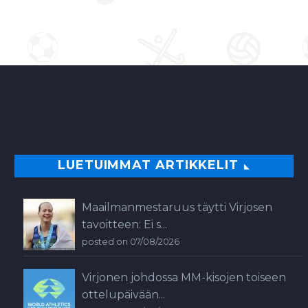
LUETUIMMAT ARTIKKELIT
Maailmanmestaruus täytti Virjosen
tavoitteen: Ei s...
posted on 07/08/2026
Virjonen johdossa MM-kisojen toiseen
ottelupäivään...