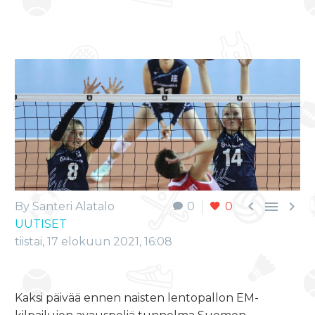



By Santeri Alatalo
0
0
UUTISET
tiistai, 17 elokuun 2021, 16:08
Kaksi päivää ennen naisten lentopallon EM-