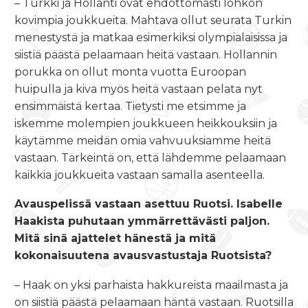
– Turkki ja Hollanti ovat ehdottomasti lohkon
kovimpia joukkueita. Mahtava ollut seurata Turkin
menestystä ja matkaa esimerkiksi olympialaisissa ja
siistiä päästä pelaamaan heitä vastaan. Hollannin
porukka on ollut monta vuotta Euroopan
huipulla ja kiva myös heitä vastaan pelata nyt
ensimmäistä kertaa. Tietysti me etsimme ja
iskemme molempien joukkueen heikkouksiin ja
käytämme meidän omia vahvuuksiamme heitä
vastaan. Tärkeintä on, että lähdemme pelaamaan
kaikkia joukkueita vastaan samalla asenteella.
Avauspelissä vastaan asettuu Ruotsi.
Isabelle
Haakista
puhutaan ymmärrettävästi paljon.
Mitä sinä ajattelet hänestä ja mitä
kokonaisuutena avausvastustaja Ruotsista?
– Haak on yksi parhaista hakkureista maailmasta ja
on siistiä päästä pelaamaan häntä vastaan. Ruotsilla