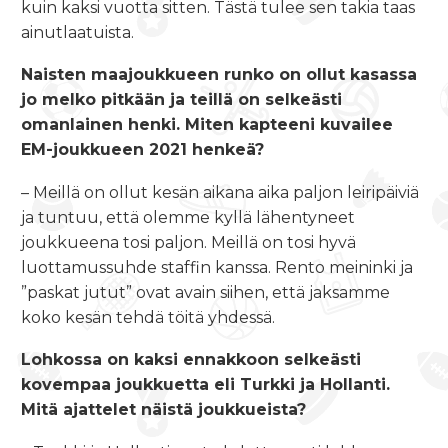
kuin kaksi vuotta sitten. Tästä tulee sen takia taas
ainutlaatuista.
Naisten maajoukkueen runko on ollut kasassa
jo melko pitkään ja teillä on selkeästi
omanlainen henki. Miten kapteeni kuvailee
EM-joukkueen 2021 henkeä?
– Meillä on ollut kesän aikana aika paljon leiripäiviä
ja tuntuu, että olemme kyllä lähentyneet
joukkueena tosi paljon. Meillä on tosi hyvä
luottamussuhde staffin kanssa. Rento meininki ja
”paskat jutut” ovat avain siihen, että jaksamme
koko kesän tehdä töitä yhdessä.
Lohkossa on kaksi ennakkoon selkeästi
kovempaa joukkuetta eli Turkki ja Hollanti.
Mitä ajattelet näistä joukkueista?