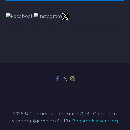
TÄÄLTÄ PARHAAT VINKIT BETSEIHIN NOIN 113.00% ROI:LLA
2026 © Geemediasports since 2013 - Contact us
support(a)gamblers.fi | 18+
Begambleaware.org