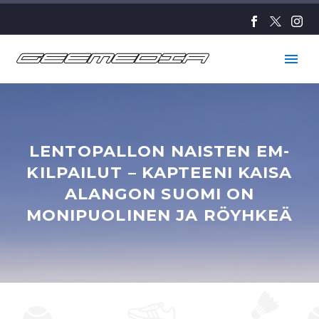
LENTOPALLON NAISTEN EM-
KILPAILUT – KAPTEENI KAISA
ALANGON SUOMI ON
MONIPUOLINEN JA RÖYHKEÄ