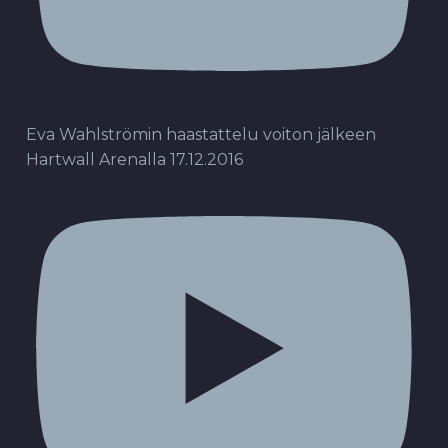
Eva Wahlströmin haastattelu voiton jälkeen
Hartwall Arenalla 17.12.2016