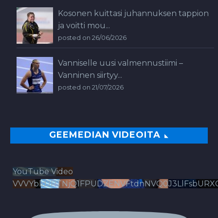
Kosonen kuittasi juhannuksen tappion
ja voitti mou...
posted on 26/06/2026
Vanniselle uusi valmennustiimi –
Vanninen siirtyy...
posted on 21/07/2026
GEEMEDIAN VIDEOITA
YouTube Video
VVVYbldJRTNjQ1FPUDZENVFtdnNVQ0J3LlFsbURX