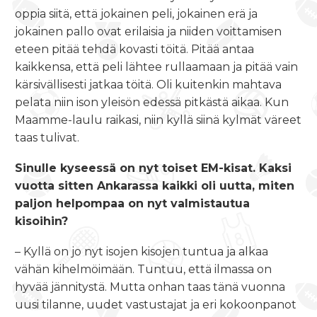
oppia siitä, että jokainen peli, jokainen erä ja
jokainen pallo ovat erilaisia ja niiden voittamisen
eteen pitää tehdä kovasti töitä. Pitää antaa
kaikkensa, että peli lähtee rullaamaan ja pitää vain
kärsivällisesti jatkaa töitä. Oli kuitenkin mahtava
pelata niin ison yleisön edessä pitkästä aikaa. Kun
Maamme-laulu raikasi, niin kyllä siinä kylmät väreet
taas tulivat.
Sinulle kyseessä on nyt toiset EM-kisat. Kaksi
vuotta sitten Ankarassa kaikki oli uutta, miten
paljon helpompaa on nyt valmistautua
kisoihin?
– Kyllä on jo nyt isojen kisojen tuntua ja alkaa
vähän kihelmöimään. Tuntuu, että ilmassa on
hyvää jännitystä. Mutta onhan taas tänä vuonna
uusi tilanne, uudet vastustajat ja eri kokoonpanot