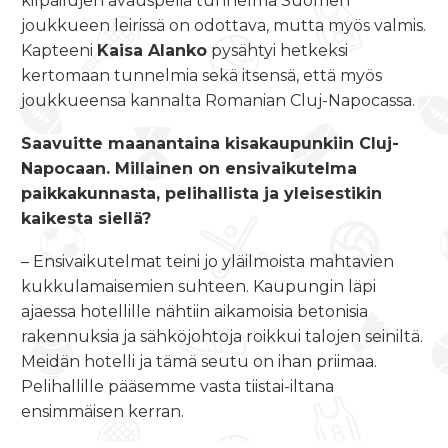
kilpailujen avauspeliä tunnelma Suomen
joukkueen leirissä on odottava, mutta myös valmis.
Kapteeni
Kaisa Alanko
pysähtyi hetkeksi
kertomaan tunnelmia sekä itsensä, että myös
joukkueensa kannalta Romanian Cluj-Napocassa.
Saavuitte maanantaina kisakaupunkiin Cluj-
Napocaan. Millainen on ensivaikutelma
paikkakunnasta, pelihallista ja yleisestikin
kaikesta siellä?
– Ensivaikutelmat teini jo yläilmoista mahtavien
kukkulamaisemien suhteen. Kaupungin läpi
ajaessa hotellille nähtiin aikamoisia betonisia
rakennuksia ja sähköjohtoja roikkui talojen seiniltä.
Meidän hotelli ja tämä seutu on ihan priimaa.
Pelihallille pääsemme vasta tiistai-iltana
ensimmäisen kerran.