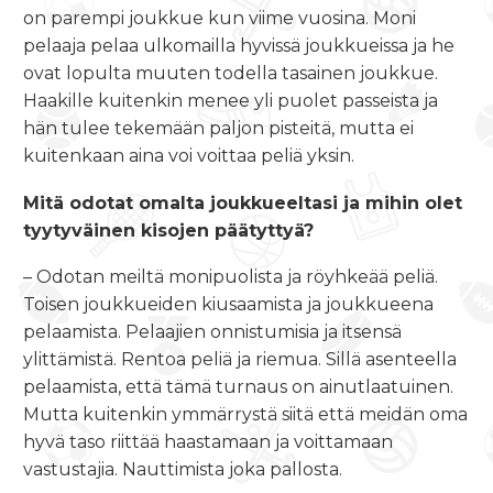
on parempi joukkue kun viime vuosina. Moni
pelaaja pelaa ulkomailla hyvissä joukkueissa ja he
ovat lopulta muuten todella tasainen joukkue.
Haakille kuitenkin menee yli puolet passeista ja
hän tulee tekemään paljon pisteitä, mutta ei
kuitenkaan aina voi voittaa peliä yksin.
Mitä odotat omalta joukkueeltasi ja mihin olet
tyytyväinen kisojen päätyttyä?
– Odotan meiltä monipuolista ja röyhkeää peliä.
Toisen joukkueiden kiusaamista ja joukkueena
pelaamista. Pelaajien onnistumisia ja itsensä
ylittämistä. Rentoa peliä ja riemua. Sillä asenteella
pelaamista, että tämä turnaus on ainutlaatuinen.
Mutta kuitenkin ymmärrystä siitä että meidän oma
hyvä taso riittää haastamaan ja voittamaan
vastustajia. Nauttimista joka pallosta.