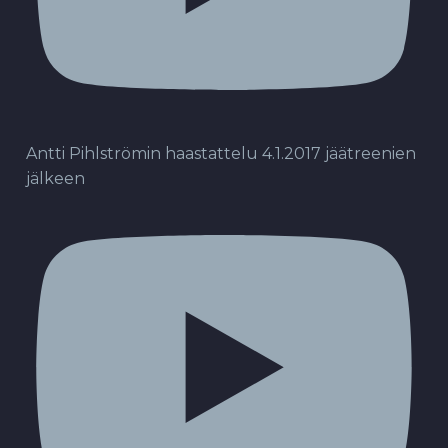
Antti Pihlströmin haastattelu 4.1.2017 jäätreenien
jälkeen