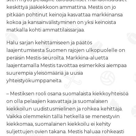
keskittyä jääkiekkoon ammattina. Mestis on jo
pitkään pohtinut keinoja kasvattaa markkinansa
kokoa ja kansainvälistyminen on yksi keinoista
matkalla kohti ammattilaissarjaa.
Halu sarjan kehittämiseen ja päätös
laajentumisesta Suomen rajojen ulkopuolelle on
peräisin Mestis-seuroilta. Markkina-aluetta
laajentamalla Mestis tavoittaa esimerkiksi aiempaa
suurempia yleisömääriä ja uusia
yhteistyökumppaneita.
– Mestiksen rooli osana suomalaista kiekkoyhteisöä
on olla pelaajien kasvattaja ja suomalaisen
kiekkoilun uudistusmielinen ja rohkea kehittäjä.
Vaikka olemmekin tällä hetkellä se menestyvin
kiekkomaa, suomalainen kiekkoilu ei kehity
suljettujen ovien takana. Mestis haluaa rohkeasti