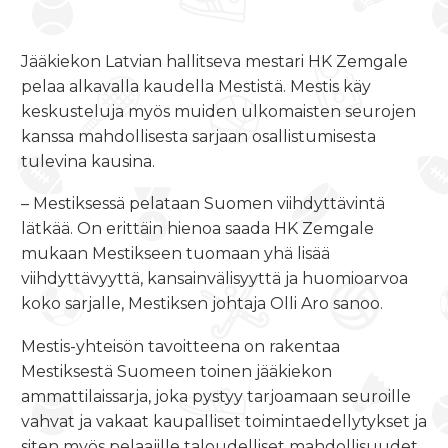
Jääkiekon Latvian hallitseva mestari HK Zemgale
pelaa alkavalla kaudella Mestistä. Mestis käy
keskusteluja myös muiden ulkomaisten seurojen
kanssa mahdollisesta sarjaan osallistumisesta
tulevina kausina.
– Mestiksessä pelataan Suomen viihdyttävintä
lätkää. On erittäin hienoa saada HK Zemgale
mukaan Mestikseen tuomaan yhä lisää
viihdyttävyyttä, kansainvälisyyttä ja huomioarvoa
koko sarjalle, Mestiksen johtaja Olli Aro sanoo.
Mestis-yhteisön tavoitteena on rakentaa
Mestiksestä Suomeen toinen jääkiekon
ammattilaissarja, joka pystyy tarjoamaan seuroille
vahvat ja vakaat kaupalliset toimintaedellytykset ja
siten myös pelaajille taloudelliset mahdollisuudet