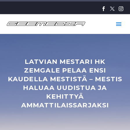
LATVIAN MESTARI HK
ZEMGALE PELAA ENSI
KAUDELLA MESTISTÄ – MESTIS
HALUAA UUDISTUA JA
KEHITTYÄ
AMMATTILAISSARJAKSI