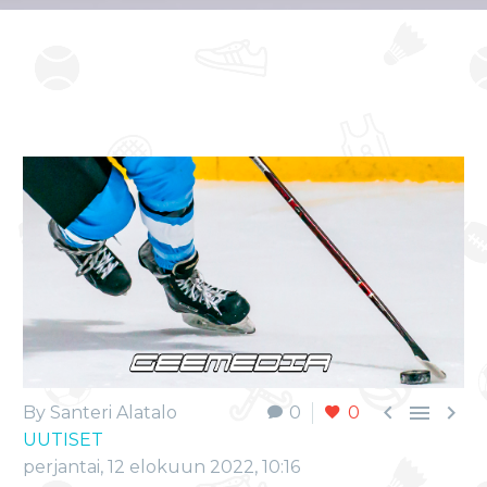



By Santeri Alatalo
0
0
UUTISET
perjantai, 12 elokuun 2022, 10:16