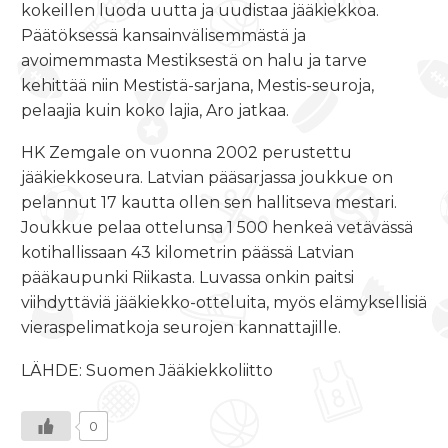
kokeillen luoda uutta ja uudistaa jääkiekkoa.
Päätöksessä kansainvälisemmästä ja
avoimemmasta Mestiksestä on halu ja tarve
kehittää niin Mestistä-sarjana, Mestis-seuroja,
pelaajia kuin koko lajia, Aro jatkaa.
HK Zemgale on vuonna 2002 perustettu
jääkiekkoseura. Latvian pääsarjassa joukkue on
pelannut 17 kautta ollen sen hallitseva mestari.
Joukkue pelaa ottelunsa 1 500 henkeä vetävässä
kotihallissaan 43 kilometrin päässä Latvian
pääkaupunki Riikasta. Luvassa onkin paitsi
viihdyttäviä jääkiekko-otteluita, myös elämyksellisiä
vieraspelimatkoja seurojen kannattajille.
LÄHDE: Suomen Jääkiekkoliitto
0