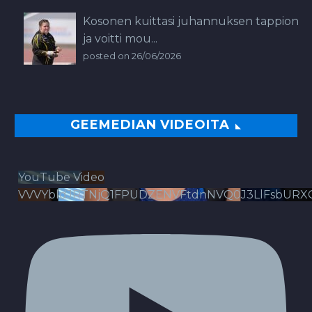
Kosonen kuittasi juhannuksen tappion
ja voitti mou...
posted on 26/06/2026
GEEMEDIAN VIDEOITA
YouTube Video
VVVYbldJRTNjQ1FPUDZENVFtdnNVQ0J3LlFsbURX