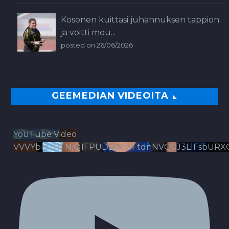
Kosonen kuittasi juhannuksen tappion
ja voitti mou...
posted on 26/06/2026
GEEMEDIAN VIDEOITA
YouTube Video
VVVYbldJRTNjQ1FPUDZENVFtdnNVQ0J3LlFsbURX