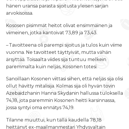
hänen uransa parasta sijoitusta yleisen sarjan
arvokisoissa.
Kososen pisimmät heitot olivat ensimmäinen ja
viimeinen, jotka kantoivat 73,89 ja 73,43.
– Tavoitteena oli parempi sijoitus ja tulos kuin viime
vuonna. Ne tavoitteet täyttyivät, mutta vähän
ärsyttää. Toisaalta viides sija tuntuu melkein
paremmalta kuin neljäs, Kosonen totesi.
Sanoillaan Kosonen viittasi siihen, että neljäs sija olisi
ollut hävitty mitalisija. Kolmas sija oli hyvän tovin
Azebaidzhanin Hanna Skydanin hallussa tuloksella
74,18, jota paremmin Kosonen heitti karsinnassa,
jossa syntyi oma ennätys 74,19.
Tilanne muuttui, kun tällä kaudella 78,18
heittänyt ex-maailmanmestari Yhdysvaltain