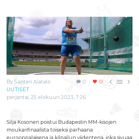



By Santeri Alatalo
0
0
UUTISET
perjantai, 25 elokuun 2023, 7:26
Silja Kosonen poistui Budapestin MM-kisojen
moukarifinaalista toiseksi parhaana
eurooppalaisena ja kilpailun viidentenä, joka sivuaa