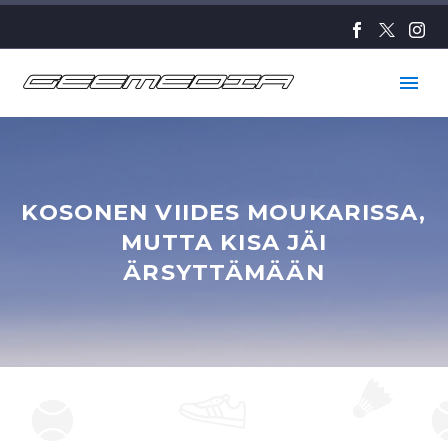
KOSONEN VIIDES MOUKARISSA,
MUTTA KISA JÄI
ÄRSYTTÄMÄÄN