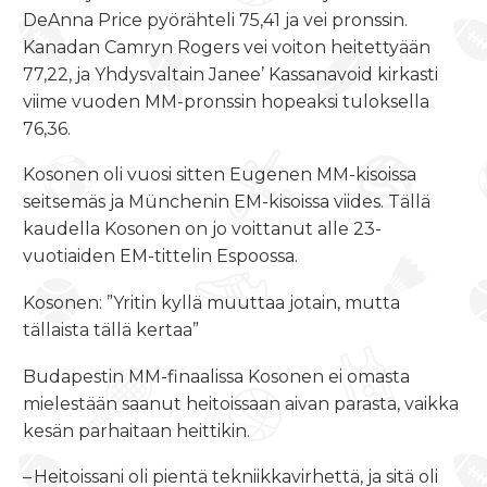
DeAnna Price pyörähteli 75,41 ja vei pronssin.
Kanadan Camryn Rogers vei voiton heitettyään
77,22, ja Yhdysvaltain Janee’ Kassanavoid kirkasti
viime vuoden MM-pronssin hopeaksi tuloksella
76,36.
Kosonen oli vuosi sitten Eugenen MM-kisoissa
seitsemäs ja Münchenin EM-kisoissa viides. Tällä
kaudella Kosonen on jo voittanut alle 23-
vuotiaiden EM-tittelin Espoossa.
Kosonen: ”Yritin kyllä muuttaa jotain, mutta
tällaista tällä kertaa”
Budapestin MM-finaalissa Kosonen ei omasta
mielestään saanut heitoissaan aivan parasta, vaikka
kesän parhaitaan heittikin.
– Heitoissani oli pientä tekniikkavirhettä, ja sitä oli