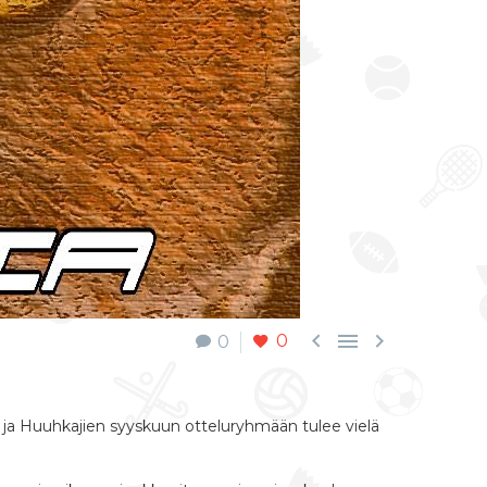



0
0
y ja Huuhkajien syyskuun otteluryhmään tulee vielä