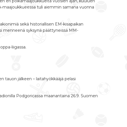
n eri poikamaajoukkueita vuosien ajan, kuuluen
ti A-maajoukkueessa tuli aiemmin samana vuonna
kionimiä sekä historiallisen EM-kisapaikan
elasi menneenä syksynä päättyneissä MM-
oppa-liigassa.
 tauon jälkeen – laitahyökkääjä pelasi
Stadionilla Podgoricassa maanantaina 26.9. Suomen