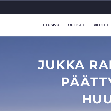
ETUSIVU
UUTISET
VIHJEET
JUKKA R
PÄÄTT
HUU