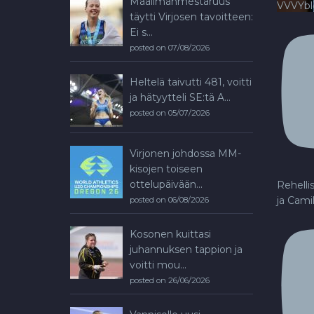
Maailmanmestaruus
VVVYb
täytti Virjosen tavoitteen:
Ei s...
posted on 07/08/2026
Heltelä taivutti 481, voitti
ja hätyytteli SE:tä A...
posted on 05/07/2026
Virjonen johdossa MM-
kisojen toiseen
ottelupäivään...
Rehelli
ja Cami
posted on 06/08/2026
Kosonen kuittasi
juhannuksen tappion ja
voitti mou...
posted on 26/06/2026