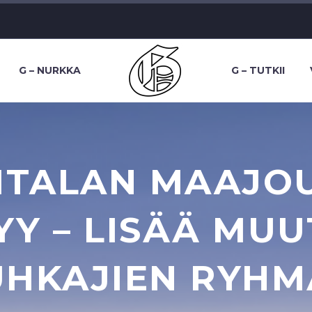
G – NURKKA
G – TUTKII
AITALAN MAAJO
YY – LISÄÄ MUU
HKAJIEN RYH