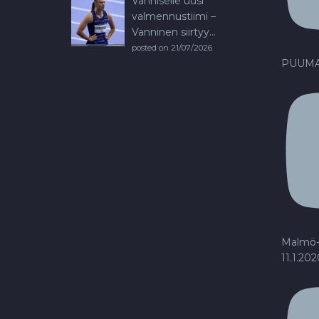
Vanniselle uusi
valmennustiimi –
Vanninen siirtyy...
posted on 21/07/2026
PUUMA
Malmö-
11.1.20