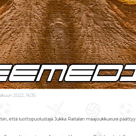
skuun 2022, 16:35
tiin, että luottopuolustaja Jukka Raitalan maajoukkueura päätty