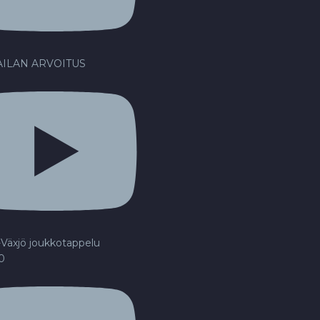
ILAN ARVOITUS
Växjö joukkotappelu
20