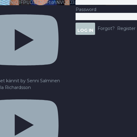
ldJRTNjQ1FPUDZENVFtdnNVQ0J3LlFsbURXQWNIYldv
Password
Forgot?
Register
set kännit by Senni Salminen
lla Richardsson