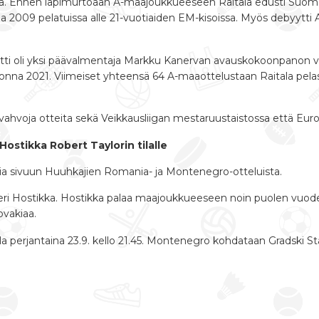
ua. Ennen läpimurtoaan A-maajoukkueeseen Raitala edusti Suome
 2009 pelatuissa alle 21-vuotiaiden EM-kisoissa. Myös debyyt
tti oli yksi päävalmentaja Markku Kanervan avauskokoonpanon va
 vuonna 2021. Viimeiset yhteensä 64 A-maaottelustaan Raitala p
 vahvoja otteita sekä Veikkausliigan mestaruustaistossa että Euro
ostikka Robert Taylorin tilalle
ia sivuun Huuhkajien Romania- ja Montenegro-otteluista.
teri Hostikka. Hostikka palaa maajoukkueeseen noin puolen vuoden
ovakiaa.
a perjantaina 23.9. kello 21.45. Montenegro kohdataan Gradski 