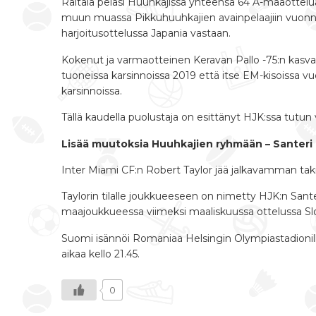
Raitala pelasi Huuhkajissa yhteensä 64 A-maaottel
muun muassa Pikkuhuuhkajien avainpelaajiin vuonna
harjoitusottelussa Japania vastaan.
Kokenut ja varmaotteinen Keravan Pallo -75:n kasva
tuoneissa karsinnoissa 2019 että itse EM-kisoissa
karsinnoissa.
Tällä kaudella puolustaja on esittänyt HJK:ssa tutun
Lisää muutoksia Huuhkajien ryhmään – Santeri H
Inter Miami CF:n Robert Taylor jää jalkavamman tak
Taylorin tilalle joukkueeseen on nimetty HJK:n San
maajoukkueessa viimeksi maaliskuussa ottelussa Sl
Suomi isännöi Romaniaa Helsingin Olympiastadionill
aikaa kello 21.45.
0