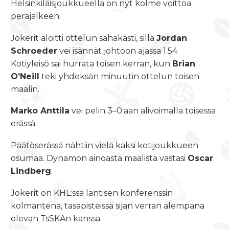
Helsinkiläisjoukkueella on nyt kolme voittoa
peräjälkeen.
Jokerit aloitti ottelun sähäkästi, sillä
Jordan
Schroeder
vei isännät johtoon ajassa 1.54.
Kotiyleisö sai hurrata toisen kerran, kun
Brian
O’Neill
teki yhdeksän minuutin ottelun toisen
maalin.
Marko Anttila
vei pelin 3–0:aan alivoimalla toisessa
erässä.
Päätöserässä nähtiin vielä kaksi kotijoukkueen
osumaa. Dynamon ainoasta maalista vastasi
Oscar
Lindberg
.
Jokerit on KHL:ssä läntisen konferenssin
kolmantena, tasapisteissä sijan verran alempana
olevan TsSKAn kanssa.