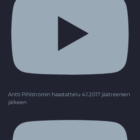
Antti Pihlströmin haastattelu 4.1.2017 jäätreenien
jälkeen