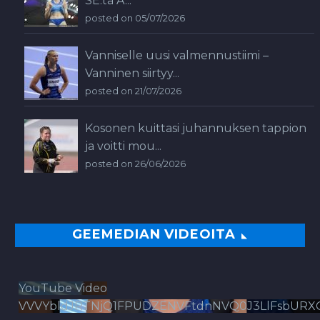
SE:tä A...
posted on 05/07/2026
Vanniselle uusi valmennustiimi –
Vanninen siirtyy...
posted on 21/07/2026
Kosonen kuittasi juhannuksen tappion
ja voitti mou...
posted on 26/06/2026
GEEMEDIAN VIDEOITA
YouTube Video
VVVYbldJRTNjQ1FPUDZENVFtdnNVQ0J3LlFsbURX