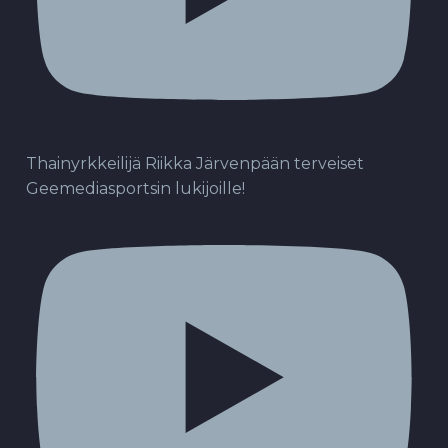
Thainyrkkeilijä Riikka Järvenpään terveiset
Geemediasportsin lukijoille!