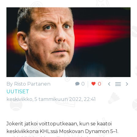



By Risto Partanen
0
0
UUTISET
keskiviikko, 5 tammikuun 2022, 22:41
Jokerit jatkoi voittoputkeaan, kun se kaatoi
keskiviikkona KHL:ssä Moskovan Dynamon 5–1.