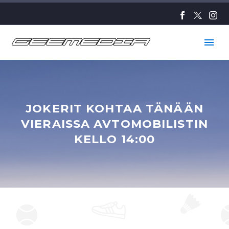
JOKERIT KOHTAA TÄNÄÄN
VIERAISSA AVTOMOBILISTIN
KELLO 14:00