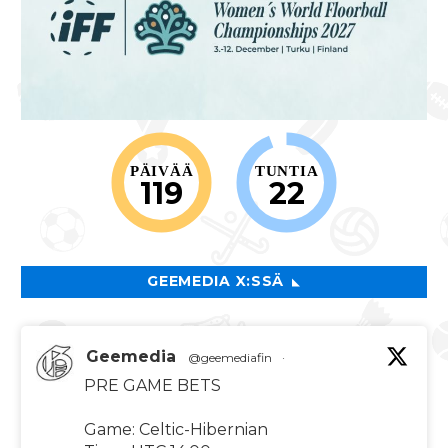
PÄIVÄÄ
TUNTIA
119
22
GEEMEDIA X:SSÄ
Geemedia
@geemediafin
·
PRE GAME BETS
Game: Celtic-Hibernian