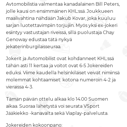
Avtomobilistia valmentaa kanadalainen Bill Peters,
jolle kausi on ensimmäinen KHL:ssä. Joukkueen
maalivahtina nähdään Jakub Kovar, joka kuuluu
sarjan luotettavimpiin torjujiin. Myös yksi ex-jokeri
esiintyy vastustajan riveissä, sillä puolustaja Chay
Genoway edustaa tätä nykyä
jekaterinburgilaisseuraa.
Jokerit ja Avtomobilist ovat kohdanneet KHL:ssä
tähän asti 11 kertaa ja voitot ovat 6-5 Jokereiden
eduksi. Viime kaudella helsinkiläiset veivät nimiinsä
molemmat kohtaamiset: kotona numeroin 4-2 ja
vieraissa 4-3.
Tämän päivän ottelu alkaa klo 14.00 Suomen
aikaa. Suoraa lähetystä voi seurata VSport
Jääkiekko -kanavalta sekä Viaplay-palvelusta.
Jokereiden kokoonpano: