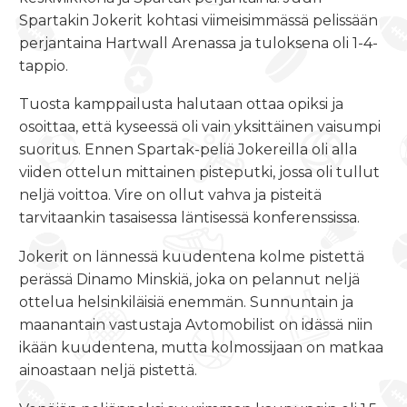
Spartakin Jokerit kohtasi viimeisimmässä pelissään
perjantaina Hartwall Arenassa ja tuloksena oli 1-4-
tappio.
Tuosta kamppailusta halutaan ottaa opiksi ja
osoittaa, että kyseessä oli vain yksittäinen vaisumpi
suoritus. Ennen Spartak-peliä Jokereilla oli alla
viiden ottelun mittainen pisteputki, jossa oli tullut
neljä voittoa. Vire on ollut vahva ja pisteitä
tarvitaankin tasaisessa läntisessä konferenssissa.
Jokerit on lännessä kuudentena kolme pistettä
perässä Dinamo Minskiä, joka on pelannut neljä
ottelua helsinkiläisiä enemmän. Sunnuntain ja
maanantain vastustaja Avtomobilist on idässä niin
ikään kuudentena, mutta kolmossijaan on matkaa
ainoastaan neljä pistettä.