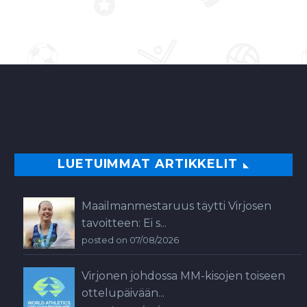
LUETUIMMAT ARTIKKELIT
Maailmanmestaruus täytti Virjosen
tavoitteen: Ei s...
posted on 07/08/2026
Virjonen johdossa MM-kisojen toiseen
ottelupäivään...