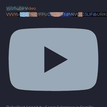
YouTube Video
VVVYbldJRTNjQ1FPUDZENVFtdnNVQ0J3LlFsbURX