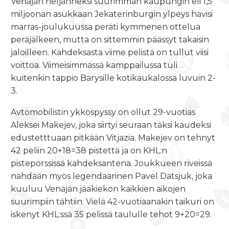
Venäjän neljänneksi suurimman kaupungin eli 1,5
miljoonan asukkaan Jekaterinburgin ylpeys hävisi
marras-joulukuussa peräti kymmenen ottelua
peräjälkeen, mutta on sittemmin päässyt takaisin
jaloilleen. Kahdeksasta viime pelistä on tullut viisi
voittoa. Viimeisimmässä kamppailussa tuli
kuitenkin tappio Barysille kotikaukalossa luvuin 2-
3.
Avtomobilistin ykköspyssy on ollut 29-vuotias
Aleksei Makejev, joka siirtyi seuraan täksi kaudeksi
edustetttuaan pitkään Vitjazia. Makejev on tehnyt
42 peliin 20+18=38 pistettä ja on KHL:n
pistepörssissä kahdeksantena. Joukkueen riveissä
nähdään myös legendaarinen Pavel Datsjuk, joka
kuuluu Venäjän jääkiekon kaikkien aikojen
suurimpiin tähtiin. Vielä 42-vuotiaanakin taikuri on
iskenyt KHL:ssä 35 pelissä taululle tehot 9+20=29.