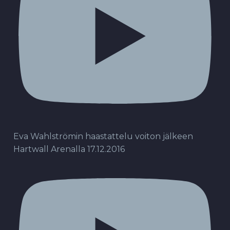
Eva Wahlströmin haastattelu voiton jälkeen
Hartwall Arenalla 17.12.2016