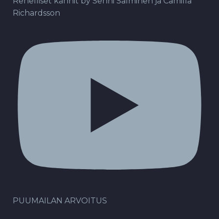
Rehelliset kännit by Senni Salminen ja Camilla
Richardsson
PUUMAILAN ARVOITUS