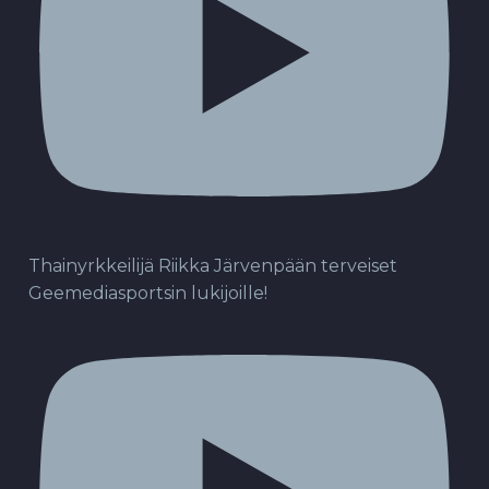
Thainyrkkeilijä Riikka Järvenpään terveiset
Geemediasportsin lukijoille!