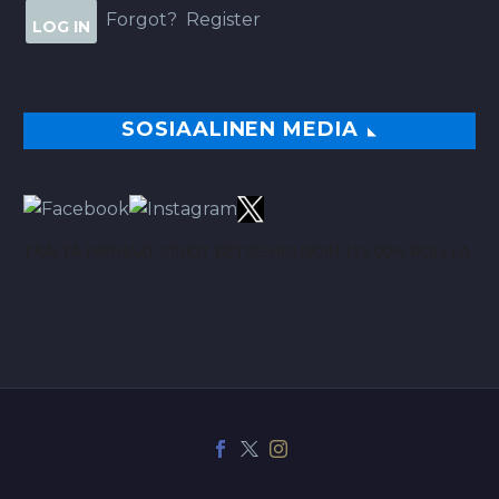
Forgot?
Register
SOSIAALINEN MEDIA
TÄÄLTÄ PARHAAT VINKIT BETSEIHIN NOIN 113.00% ROI:LLA