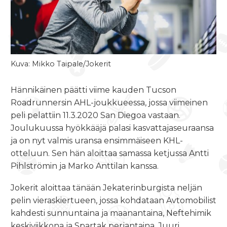
Kuva: Mikko Taipale/Jokerit
Hännikäinen päätti viime kauden Tucson
Roadrunnersin AHL-joukkueessa, jossa viimeinen
peli pelattiin 11.3.2020 San Diegoa vastaan.
Joulukuussa hyökkääjä palasi kasvattajaseuraansa
ja on nyt valmis uransa ensimmäiseen KHL-
otteluun. Sen hän aloittaa samassa ketjussa Antti
Pihlströmin ja Marko Anttilan kanssa.
Jokerit aloittaa tänään Jekaterinburgista neljän
pelin vieraskiertueen, jossa kohdataan Avtomobilist
kahdesti sunnuntaina ja maanantaina, Neftehimik
keskiviikkona ja Spartak perjantaina. Juuri