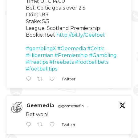
Time: UTC 14.00
Bet: Celtic goals over 2.5
Odd: 1.83
Stake: 5/5
League: Scotland Premiership
Bookie: Ibet
http://bit.ly/GeeIbet
#gamblingX
#Geemedia
#Celtic
#Hibernian
#Premiership
#Gambling
#freetips
#freebets
#footballbets
#footballtips
Twitter
Geemedia
@geemediafin
·
Bet won!
Twitter