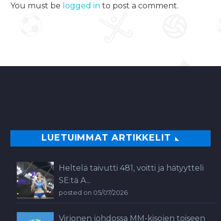
You must be
logged in
to post a comment.
LUETUIMMAT ARTIKKELIT
Heltelä taivutti 481, voitti ja hätyytteli
SE:tä A...
posted on 05/07/2026
Virjonen johdossa MM-kisojen toiseen