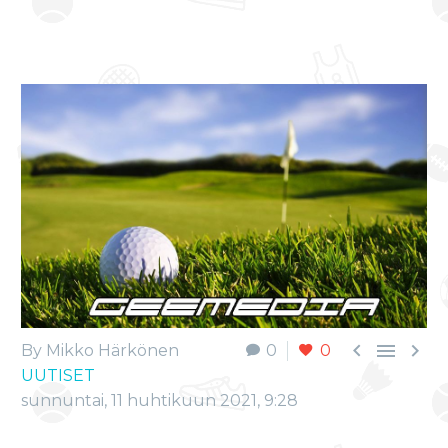



By Mikko Härkönen
0
0
UUTISET
sunnuntai, 11 huhtikuun 2021, 9:28