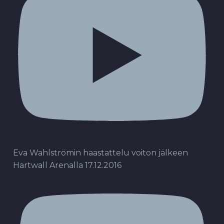
Eva Wahlströmin haastattelu voiton jälkeen
Hartwall Arenalla 17.12.2016