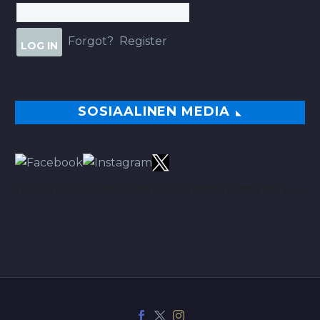
Forgot?
Register
SOSIAALINEN MEDIA
TÄÄLTÄ PARHAAT VINKIT BETSEIHIN NOIN 113.00% ROI:LLA