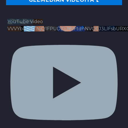
GEEMEDIAN VIDEOITA
YouTube Video
VVVYbldJRTNjQ1FPUDZENVFtdnNVQ0J3LlFsbURX