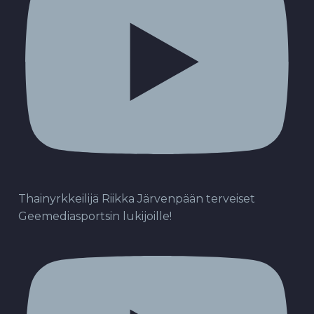
Thainyrkkeilijä Riikka Järvenpään terveiset
Geemediasportsin lukijoille!