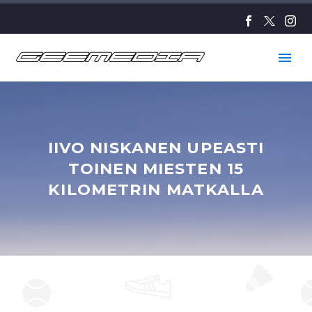
IIVO NISKANEN UPEASTI
TOINEN MIESTEN 15
KILOMETRIN MATKALLA