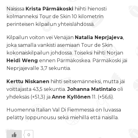
Naisissa
Krista Pärmäkoski
hiihti hienosti
kolmanneksi Tour de Skin 10 kilometrin
perinteisen kilpailun yhteislähdössä.
Kilpailun voiton vei Venäjän
Natalia Neprjajeva
,
joka samalla vankisti asemiaan Tour de Skin
kokonaiskilpailun johdossa. Toiseksi hiihti Norjan
Heidi Weng
ennen Pärmäkoskea. Pärmäkoski jäi
Neprjajevalle 3,7 sekuntia.
Kerttu Niskanen
hiihti seitsemänneksi, mutta jäi
voittajasta 43,5 sekuntia.
Johanna Matintalo
oli
yhdeksäs (+51,3) ja
Anne Kyllönen
11. (+56,6).
Huomenna Italian Val Di Fiemmessä on luvassa
pelätty loppunousu sekä miehillä että naisilla.
0