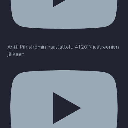
Antti Pihlströmin haastattelu 4.1.2017 jäätreenien
jälkeen