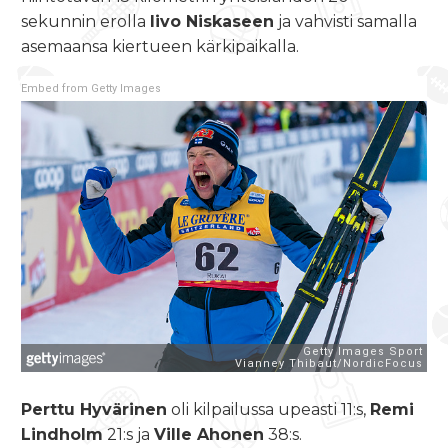
sekunnin erolla
Iivo Niskaseen
ja vahvisti samalla
asemaansa kiertueen kärkipaikalla.
Embed from Getty Images
Perttu Hyvärinen
oli kilpailussa upeasti 11:s,
Remi
Lindholm
21:s ja
Ville Ahonen
38:s.