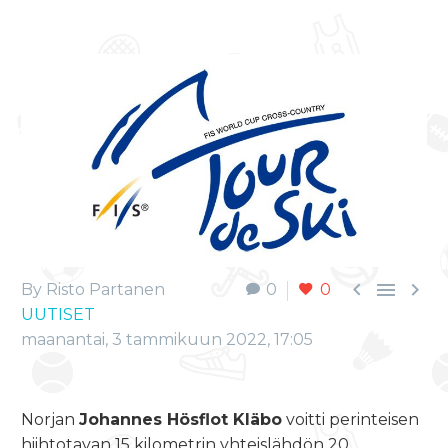



By Risto Partanen
0
0
UUTISET
maanantai, 3 tammikuun 2022, 17:05
Norjan
Johannes Hösflot Kläbo
voitti perinteisen
hiihtotavan 15 kilometrin yhteislähdön 20