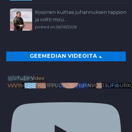
Kosonen kuittasi juhannuksen tappion
ja voitti mou...
posted on 26/06/2026
GEEMEDIAN VIDEOITA
YouTube Video
VVVYbldJRTNjQ1FPUDZENVFtdnNVQ0J3LlFsbURX