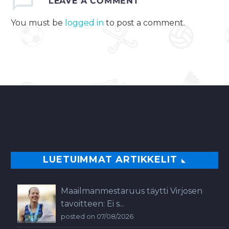
LEAVE
A COMMENT
tietokonefestivaaleilla
edellisen
You must be
logged in
to post a comment.
tapahtuman tapaan
Counter-Strike:…
0
LUETUIMMAT ARTIKKELIT
Maailmanmestaruus täytti Virjosen
tavoitteen: Ei s...
posted on 07/08/2026