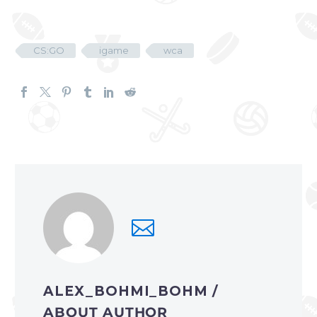
CS:GO
igame
wca
ALEX_BOHMI_BOHM
/
ABOUT AUTHOR