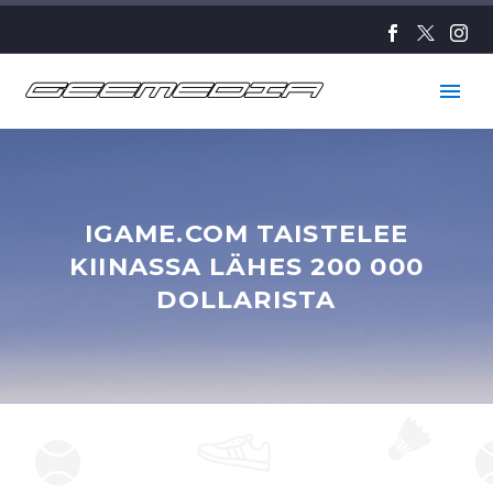
IGAME.COM TAISTELEE
KIINASSA LÄHES 200 000
DOLLARISTA