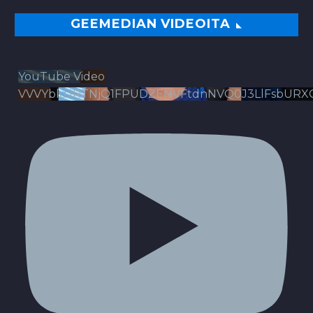
GEEMEDIAN VIDEOITA
YouTube Video
VVVYbldJRTNjQ1FPUDZENVFtdnNVQ0J3LlFsbURX