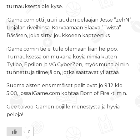
turnauksesta ole kyse.
iGame.com otti juuri uuden pelaajan Jesse ”zehN”
Linjalan riveihinsä. Korvaamaan Slaava ”Twista”
Räsäsen, joka siirtyi joukkoeen kapteeniksi.
iGame.comin tie ei tule olemaan liian helppo.
Turnauksessa on mukana kovia nimiä kuten
TyLoo, Epsilon ja VG.CyberZen, myös muita ei niin
tunnettuja tiimejä on, jotka saattavat yllättää.
Suomalaisten ensimmäiset pelit ovat jo 9.12 klo.
5:00, jossa iGame.com kohtaa Born of Fire -tiimin.
Gee toivoo iGamen pojille menestystä ja hyviä
pelejä!
0