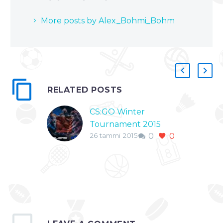
More posts by Alex_Bohmi_Bohm
RELATED POSTS
CS:GO Winter
Tournament 2015
26 tammi 2015
0
0
Saimme juuri viime
yönä pakettiin MLG
turnauksen ja taas
mennään! ASUS ROG
Tournaments jatkaa
turnaussarjaansa
Assembly-