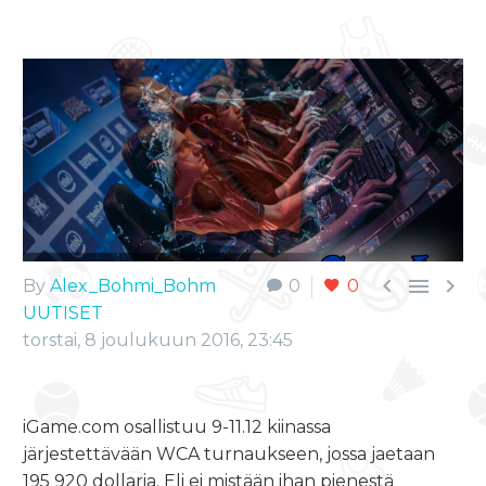



By
Alex_Bohmi_Bohm
0
0
UUTISET
torstai, 8 joulukuun 2016, 23:45
iGame.com osallistuu 9-11.12 kiinassa
järjestettävään WCA turnaukseen, jossa jaetaan
195 920 dollaria. Eli ei mistään ihan pienestä