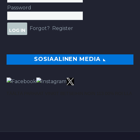
Password
Forgot?
Register
SOSIAALINEN MEDIA
TÄÄLTÄ PARHAAT VINKIT BETSEIHIN NOIN 113.00% ROI:LLA