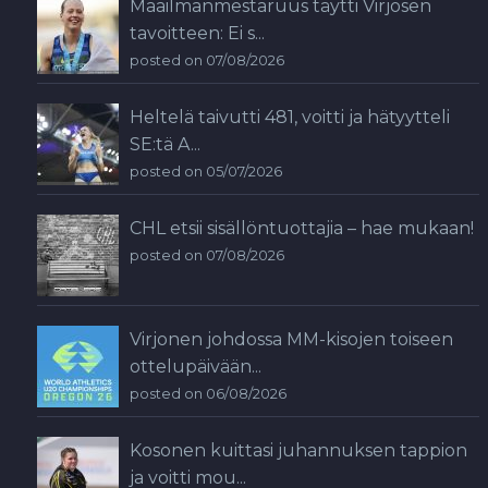
Maailmanmestaruus täytti Virjosen
tavoitteen: Ei s...
posted on 07/08/2026
Heltelä taivutti 481, voitti ja hätyytteli
SE:tä A...
posted on 05/07/2026
CHL etsii sisällöntuottajia – hae mukaan!
posted on 07/08/2026
Virjonen johdossa MM-kisojen toiseen
ottelupäivään...
posted on 06/08/2026
Kosonen kuittasi juhannuksen tappion
ja voitti mou...