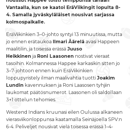
noussut Happee toisti temppunsa tänään
Vantaalla, kun se kaatoi EräViikingit lopulta 8-
4. Samalla jyväskyläläiset nousivat sarjassa
kolmospaikalle.
EräViikinkien 3–0-johto syntyi 13 minuutissa, mutta
jo ennen erätaukoa
Ilmari Äärelä
avasi Happeen
maalitilin, ja toisessa erässä
Juuso
Heikkinen
ja
Roni Laasonen
nostivat vieraat
tasoihin. Kolmannessa Happee karkasikin sitten jo
3–7-johtoon ennen kuin EräViikinkien
loppupyristely ilman maalivahtia tuotti
Joakim
Lundin
kavennuksen ja Roni Laasosen tyhjiin
laukomat päätösnumerot. Laasonen oli saldollaan
3+1 ottelun tehomies.
Westend Indians kruunasi eilen Oulussa alkaneen
vierasviikonloppunsa kaatamalla Seinäjoella SPV:n
6-4. Peliveljet nousivat vielä toisessa erässä 1–4-