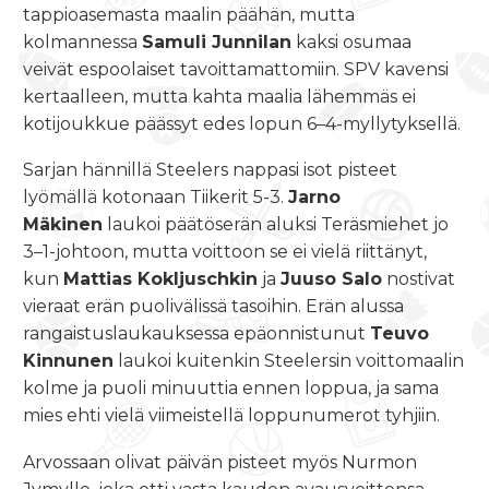
tappioasemasta maalin päähän, mutta
kolmannessa
Samuli Junnilan
kaksi osumaa
veivät espoolaiset tavoittamattomiin. SPV kavensi
kertaalleen, mutta kahta maalia lähemmäs ei
kotijoukkue päässyt edes lopun 6–4-myllytyksellä.
Sarjan hännillä Steelers nappasi isot pisteet
lyömällä kotonaan Tiikerit 5-3.
Jarno
Mäkinen
laukoi päätöserän aluksi Teräsmiehet jo
3–1-johtoon, mutta voittoon se ei vielä riittänyt,
kun
Mattias Kokljuschkin
ja
Juuso Salo
nostivat
vieraat erän puolivälissä tasoihin. Erän alussa
rangaistuslaukauksessa epäonnistunut
Teuvo
Kinnunen
laukoi kuitenkin Steelersin voittomaalin
kolme ja puoli minuuttia ennen loppua, ja sama
mies ehti vielä viimeistellä loppunumerot tyhjiin.
Arvossaan olivat päivän pisteet myös Nurmon