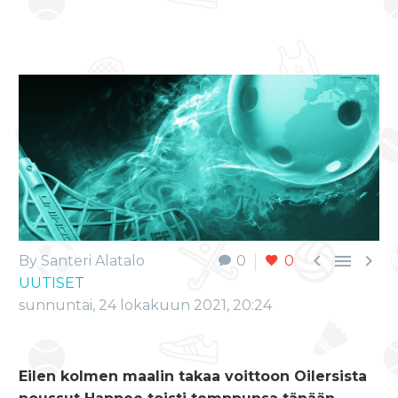



By Santeri Alatalo
0
0
UUTISET
sunnuntai, 24 lokakuun 2021, 20:24
Eilen kolmen maalin takaa voittoon Oilersista