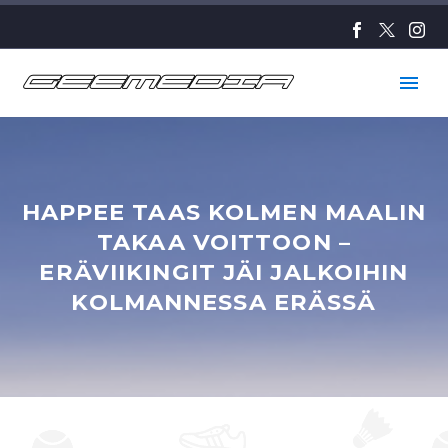
HAPPEE TAAS KOLMEN MAALIN
TAKAA VOITTOON –
ERÄVIIKINGIT JÄI JALKOIHIN
KOLMANNESSA ERÄSSÄ