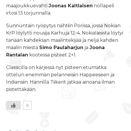
maajoukkuevahti
Joonas Kaltiaisen
nollapeli
irtosi 13 torjunnalla.
Sunnuntain ryöpytys nähtiin Porissa, jossa Nokian
KrP löylytti nousija Karhuja 12-4. Nokialaisista löytyi
tänään kahdeksan maalintekijää ja neljä kahden
maalin miestä
Simo Paulaharjun
ja
Joona
Rantalan
kootessa pisteet 2+1.
Classicilla on kärjessä nyt pisteen etumatka
ottelun enemmän pelanneisiin Happeeseen ja
Indiansiin. Hännillä Tiikerit jatkaa ainoana ilman
pistettäkään.
0