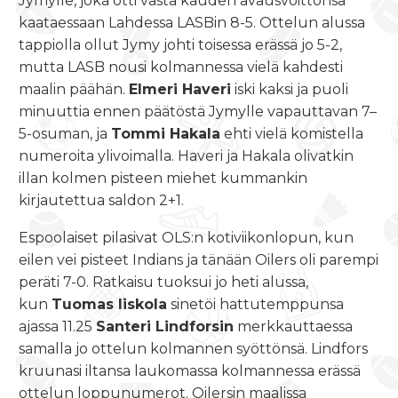
Jymylle, joka otti vasta kauden avausvoittonsa
kaataessaan Lahdessa LASBin 8-5. Ottelun alussa
tappiolla ollut Jymy johti toisessa erässä jo 5-2,
mutta LASB nousi kolmannessa vielä kahdesti
maalin päähän.
Elmeri Haveri
iski kaksi ja puoli
minuuttia ennen päätöstä Jymylle vapauttavan 7–
5-osuman, ja
Tommi Hakala
ehti vielä komistella
numeroita ylivoimalla. Haveri ja Hakala olivatkin
illan kolmen pisteen miehet kummankin
kirjautettua saldon 2+1.
Espoolaiset pilasivat OLS:n kotiviikonlopun, kun
eilen vei pisteet Indians ja tänään Oilers oli parempi
peräti 7-0. Ratkaisu tuoksui jo heti alussa,
kun
Tuomas Iiskola
sinetöi hattutemppunsa
ajassa 11.25
Santeri Lindforsin
merkkauttaessa
samalla jo ottelun kolmannen syöttönsä. Lindfors
kruunasi iltansa laukomassa kolmannessa erässä
ottelun loppunumerot. Oilersin maalissa