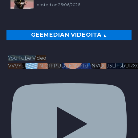
posted on 26/06/2026
GEEMEDIAN VIDEOITA
YouTube Video
VVVYbldJRTNjQ1FPUDZENVFtdnNVQ0J3LlFsbURX