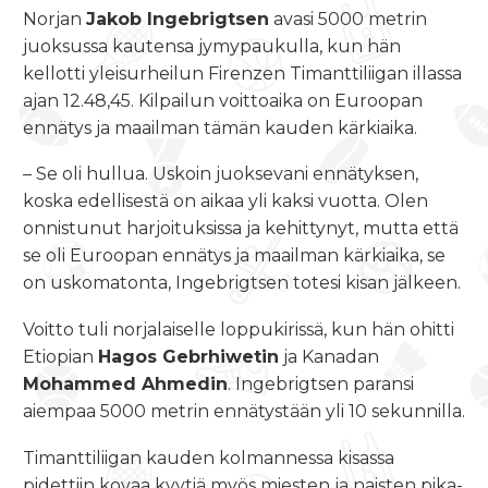
Norjan
Jakob Ingebrigtsen
avasi 5000 metrin
juoksussa kautensa jymypaukulla, kun hän
kellotti yleisurheilun Firenzen Timanttiliigan illassa
ajan 12.48,45. Kilpailun voittoaika on Euroopan
ennätys ja maailman tämän kauden kärkiaika.
– Se oli hullua. Uskoin juoksevani ennätyksen,
koska edellisestä on aikaa yli kaksi vuotta. Olen
onnistunut harjoituksissa ja kehittynyt, mutta että
se oli Euroopan ennätys ja maailman kärkiaika, se
on uskomatonta, Ingebrigtsen totesi kisan jälkeen.
Voitto tuli norjalaiselle loppukirissä, kun hän ohitti
Etiopian
Hagos Gebrhiwetin
ja Kanadan
Mohammed Ahmedin
. Ingebrigtsen paransi
aiempaa 5000 metrin ennätystään yli 10 sekunnilla.
Timanttiliigan kauden kolmannessa kisassa
pidettiin kovaa kyytiä myös miesten ja naisten pika-