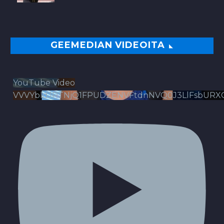
GEEMEDIAN VIDEOITA
YouTube Video
VVVYbldJRTNjQ1FPUDZENVFtdnNVQ0J3LlFsbURX