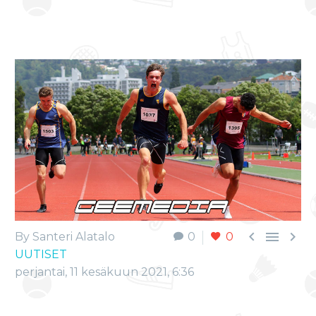



By Santeri Alatalo
0
0
UUTISET
perjantai, 11 kesäkuun 2021, 6:36