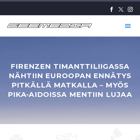
FIRENZEN TIMANTTILIIGASSA
NÄHTIIN EUROOPAN ENNÄTYS
PITKÄLLÄ MATKALLA – MYÖS
PIKA-AIDOISSA MENTIIN LUJAA