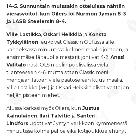
14-5. Sunnuntain muissakin otteluissa nähtiin
vierasvoitot, kun Oilers löi Nurmon Jymyn 8-3
ja LASB Steelersin 8-4.
Ville Lastikka
,
Oskari Heikkilä
ja
Konsta
Tykkyläinen
laukoivat Classicin Oulussa alle
kahdeksassa minuutissa kolmen maalin johtoon, ja
ensimmäisellä tauolla mestarit johtivat 4-2.
Anssi
Välitalo
nosti OLS:n pelin puolivälissä vielä
tilanteeseen 4-6, mutta sitten Classic meni
menojaan latoen vielä päätöserään kuusi maalia.
Ville Lastikka (3+1) ja Oskari Heikkilä olivat voittajien
neljän pisteen miehet.
Alussa karkasi myös Oilers, kun
Justus
Kainulainen
,
Ilari Talvitie
ja
Santeri
Lindfors
upottivat Jymyn verkkoon kymmenessä
minuutissa kolme palloa eikä kotijoukkue ehtinyt