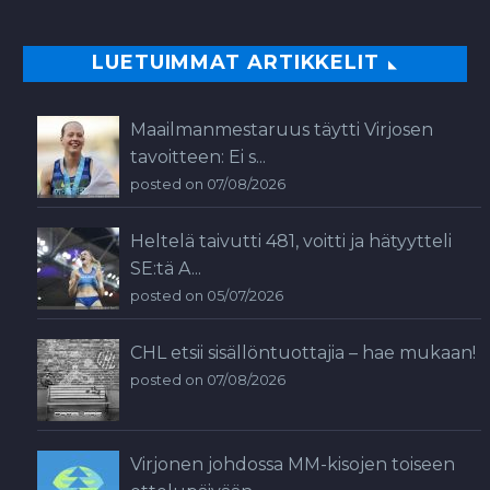
LUETUIMMAT ARTIKKELIT
Maailmanmestaruus täytti Virjosen
tavoitteen: Ei s...
posted on 07/08/2026
Heltelä taivutti 481, voitti ja hätyytteli
SE:tä A...
posted on 05/07/2026
CHL etsii sisällöntuottajia – hae mukaan!
posted on 07/08/2026
Virjonen johdossa MM-kisojen toiseen