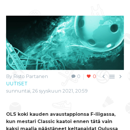



By Risto Partanen
0
0
UUTISET
sunnuntai, 26 syyskuun 2021, 20:59
OLS koki kauden avaustappionsa F-liigassa,
kun mestari Classic kaatoi ennen tätä vain
kaksi maalia päästäneet keltapaidat Oulussa