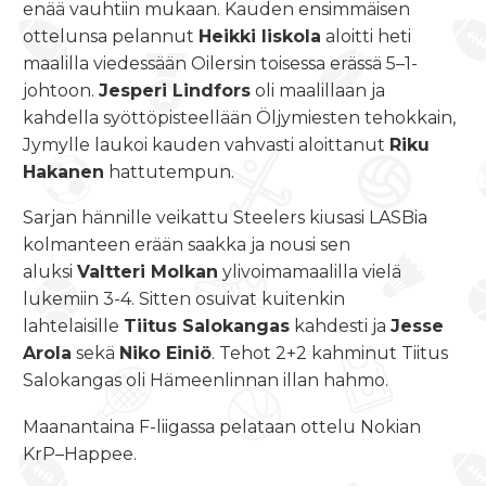
enää vauhtiin mukaan. Kauden ensimmäisen
ottelunsa pelannut
Heikki Iiskola
aloitti heti
maalilla viedessään Oilersin toisessa erässä 5–1-
johtoon.
Jesperi Lindfors
oli maalillaan ja
kahdella syöttöpisteellään Öljymiesten tehokkain,
Jymylle laukoi kauden vahvasti aloittanut
Riku
Hakanen
hattutempun.
Sarjan hännille veikattu Steelers kiusasi LASBia
kolmanteen erään saakka ja nousi sen
aluksi
Valtteri Molkan
ylivoimamaalilla vielä
lukemiin 3-4. Sitten osuivat kuitenkin
lahtelaisille
Tiitus Salokangas
kahdesti ja
Jesse
Arola
sekä
Niko Einiö
. Tehot 2+2 kahminut Tiitus
Salokangas oli Hämeenlinnan illan hahmo.
Maanantaina F-liigassa pelataan ottelu Nokian
KrP–Happee.