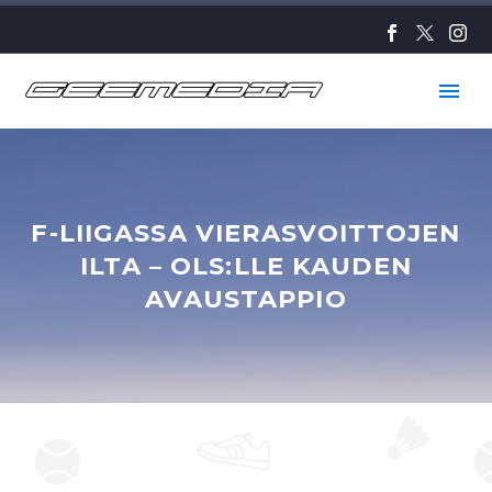
F-LIIGASSA VIERASVOITTOJEN
ILTA – OLS:LLE KAUDEN
AVAUSTAPPIO