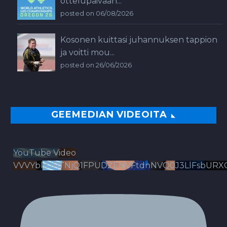
ottelupäivään...
posted on 06/08/2026
Kosonen kuittasi juhannuksen tappion
ja voitti mou...
posted on 26/06/2026
GEEMEDIAN VIDEOITA
YouTube Video
VVVYbldJRTNjQ1FPUDZENVFtdnNVQ0J3LlFsbURX