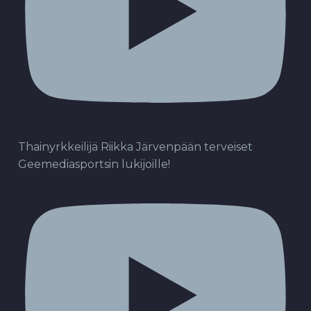
Thainyrkkeilijä Riikka Järvenpään terveiset
Geemediasportsin lukijoille!