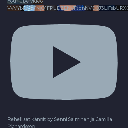
YouTube Video
VVVYbldJRTNjQ1FPUDZENVFtdnNVQ0J3LlFsbURX
Rehelliset kännit by Senni Salminen ja Camilla
Richardsson