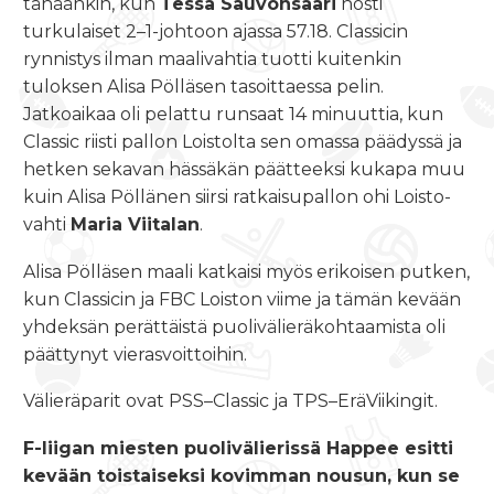
tänäänkin, kun
Tessa Sauvonsaari
nosti
turkulaiset 2–1-johtoon ajassa 57.18. Classicin
rynnistys ilman maalivahtia tuotti kuitenkin
tuloksen Alisa Pölläsen tasoittaessa pelin.
Jatkoaikaa oli pelattu runsaat 14 minuuttia, kun
Classic riisti pallon Loistolta sen omassa päädyssä ja
hetken sekavan hässäkän päätteeksi kukapa muu
kuin Alisa Pöllänen siirsi ratkaisupallon ohi Loisto-
vahti
Maria Viitalan
.
Alisa Pölläsen maali katkaisi myös erikoisen putken,
kun Classicin ja FBC Loiston viime ja tämän kevään
yhdeksän perättäistä puolivälieräkohtaamista oli
päättynyt vierasvoittoihin.
Välieräparit ovat PSS–Classic ja TPS–EräViikingit.
F-liigan miesten puolivälierissä Happee esitti
kevään toistaiseksi kovimman nousun, kun se