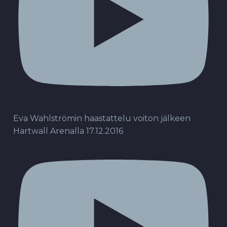
Eva Wahlströmin haastattelu voiton jälkeen
Hartwall Arenalla 17.12.2016