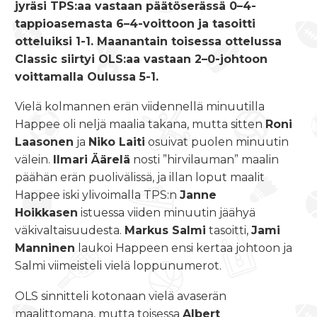
jyräsi TPS:aa vastaan päätöserässä 0–4-
tappioasemasta 6–4-voittoon ja tasoitti
otteluiksi 1-1. Maanantain toisessa ottelussa
Classic siirtyi OLS:aa vastaan 2–0-johtoon
voittamalla Oulussa 5-1.
Vielä kolmannen erän viidennellä minuutilla
Happee oli neljä maalia takana, mutta sitten
Roni
Laasonen
ja
Niko Laiti
osuivat puolen minuutin
välein.
Ilmari Äärelä
nosti ”hirvilauman” maalin
päähän erän puolivälissä, ja illan loput maalit
Happee iski ylivoimalla TPS:n
Janne
Hoikkasen
istuessa viiden minuutin jäähyä
väkivaltaisuudesta.
Markus Salmi
tasoitti,
Jami
Manninen
laukoi Happeen ensi kertaa johtoon ja
Salmi viimeisteli vielä loppunumerot.
OLS sinnitteli kotonaan vielä avaserän
maalittomana, mutta toisessa
Albert