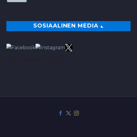
SOSIAALINEN MEDIA
TÄÄLTÄ PARHAAT VINKIT BETSEIHIN NOIN 113.00% ROI:LLA