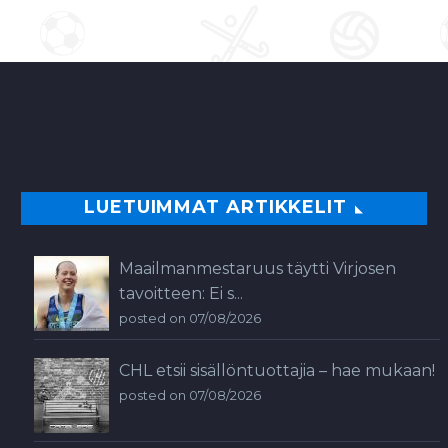
LUETUIMMAT ARTIKKELIT
Maailmanmestaruus täytti Virjosen
tavoitteen: Ei s...
posted on 07/08/2026
CHL etsii sisällöntuottajia – hae mukaan!
posted on 07/08/2026