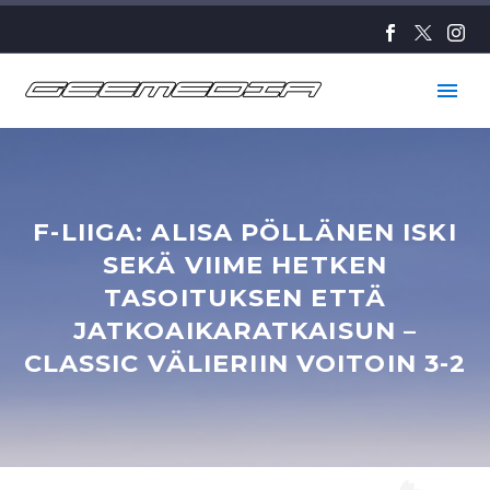
F-LIIGA: ALISA PÖLLÄNEN ISKI
SEKÄ VIIME HETKEN
TASOITUKSEN ETTÄ
JATKOAIKARATKAISUN –
CLASSIC VÄLIERIIN VOITOIN 3-2