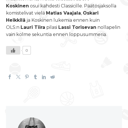
Koskinen
osui kahdesti Classicille. Päätösjaksolla
komistelivat vielä
Matias Vaajala
,
Oskari
Heikkilä
ja Koskinen lukemia ennen kuin
OLS:n
Lauri Tiira
pilasi
Lassi Torisevan
nollapelin
vain kolme sekuntia ennen loppusummeria.
0