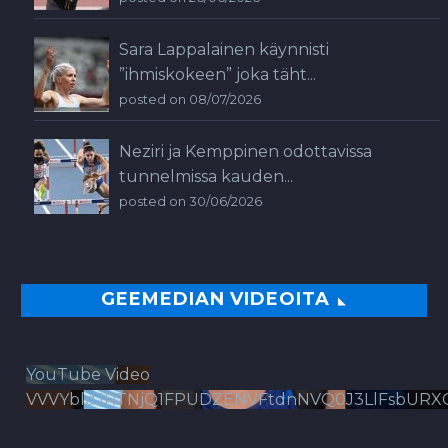
Sara Lappalainen käynnisti
”ihmiskokeen” joka täht...
posted on 08/07/2026
Neziri ja Kemppinen odottavissa
tunnelmissa kauden...
posted on 30/06/2026
GEEMEDIAN VIDEOITA
YouTube Video
VVVYbldJRTNjQ1FPUDZENVFtdnNVQ0J3LlFsbURX