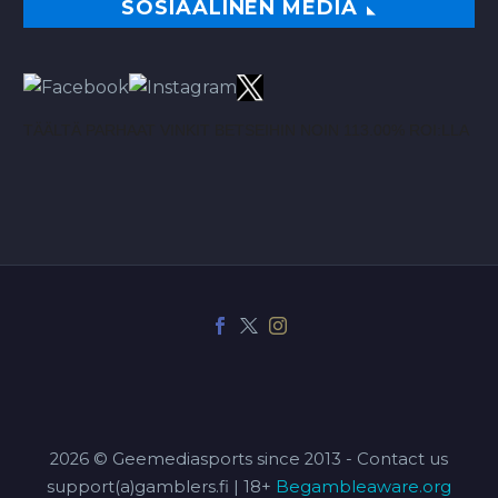
SOSIAALINEN MEDIA
TÄÄLTÄ PARHAAT VINKIT BETSEIHIN NOIN 113.00% ROI:LLA
2026 © Geemediasports since 2013 - Contact us
support(a)gamblers.fi | 18+
Begambleaware.org