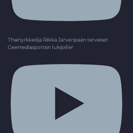
Thainyrkkeilijä Riikka Järvenpään terveiset
Geemediasportsin lukijoille!