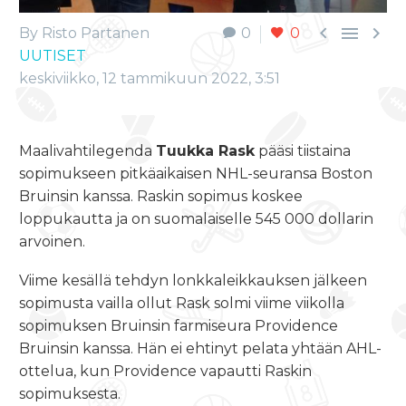



By Risto Partanen
0
0
UUTISET
keskiviikko, 12 tammikuun 2022, 3:51
Maalivahtilegenda
Tuukka Rask
pääsi tiistaina
sopimukseen pitkäaikaisen NHL-seuransa Boston
Bruinsin kanssa. Raskin sopimus koskee
loppukautta ja on suomalaiselle 545 000 dollarin
arvoinen.
Viime kesällä tehdyn lonkkaleikkauksen jälkeen
sopimusta vailla ollut Rask solmi viime viikolla
sopimuksen Bruinsin farmiseura Providence
Bruinsin kanssa. Hän ei ehtinyt pelata yhtään AHL-
ottelua, kun Providence vapautti Raskin
sopimuksesta.