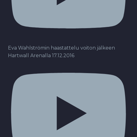
Eva Wahlströmin haastattelu voiton jälkeen
Hartwall Arenalla 17.12.2016