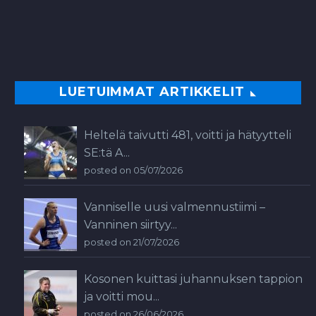
LUETUIMMAT ARTIKKELIT
Heltelä taivutti 481, voitti ja hätyytteli
SE:tä A...
posted on 05/07/2026
Vanniselle uusi valmennustiimi –
Vanninen siirtyy...
posted on 21/07/2026
Kosonen kuittasi juhannuksen tappion
ja voitti mou...
posted on 26/06/2026