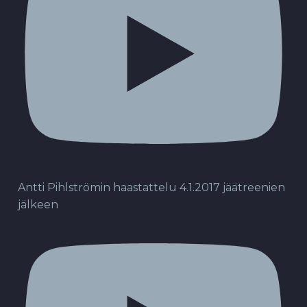
Antti Pihlströmin haastattelu 4.1.2017 jäätreenien
jälkeen