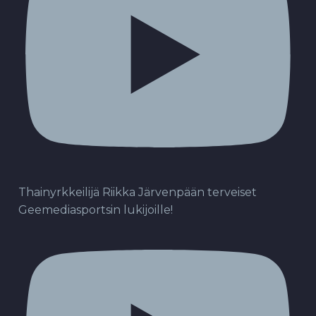
Thainyrkkeilijä Riikka Järvenpään terveiset
Geemediasportsin lukijoille!