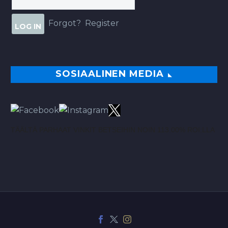
Forgot?
Register
SOSIAALINEN MEDIA
TÄÄLTÄ PARHAAT VINKIT BETSEIHIN NOIN 113.00% ROI:LLA