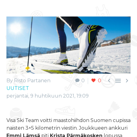



By Risto Partanen
0
0
UUTISET
perjantai, 9 huhtikuun 2021, 19:09
Visa Ski Team voitti maastohiihdon Suomen cupissa
naisten 3×5 kilometrin viestin. Joukkueen ankkuri
Emmi Lämsä
piti
Krista Pärmäkosken
lopussa