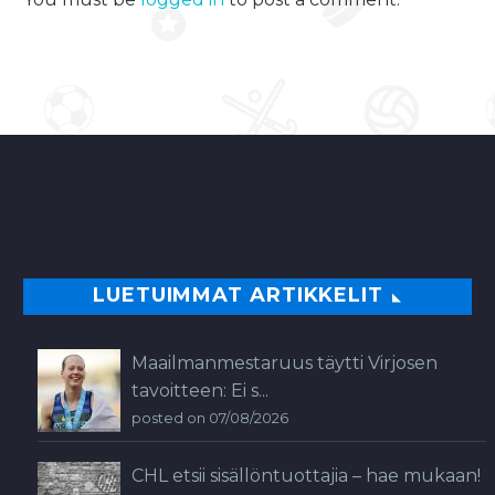
LUETUIMMAT ARTIKKELIT
Maailmanmestaruus täytti Virjosen
tavoitteen: Ei s...
posted on 07/08/2026
CHL etsii sisällöntuottajia – hae mukaan!