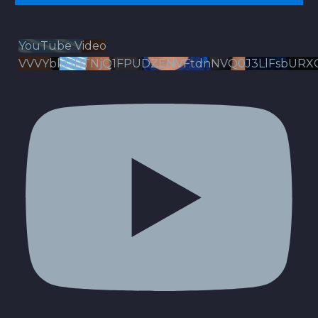
YouTube Video
VVVYbldJRTNjQ1FPUDZENVFtdnNVQ0J3LlFsbURX