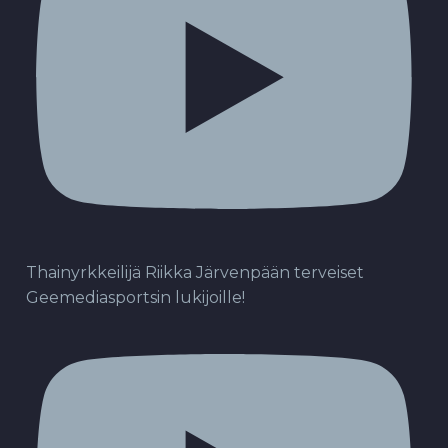
Thainyrkkeilijä Riikka Järvenpään terveiset
Geemediasportsin lukijoille!