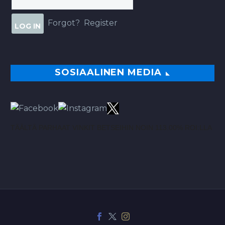
Forgot?
Register
SOSIAALINEN MEDIA
TÄÄLTÄ PARHAAT VINKIT BETSEIHIN NOIN 113.00% ROI:LLA