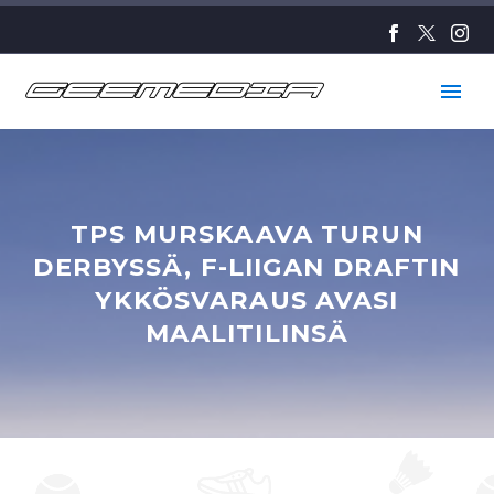
TPS MURSKAAVA TURUN
DERBYSSÄ, F-LIIGAN DRAFTIN
YKKÖSVARAUS AVASI
MAALITILINSÄ