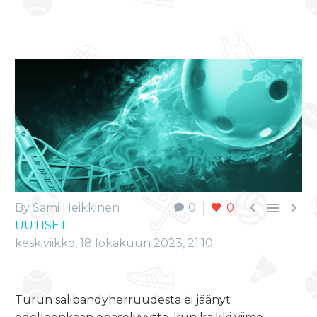



By Sami Heikkinen
0
0
UUTISET
keskiviikko, 18 lokakuun 2023, 21:10
Turun salibandyherruudesta ei jäänyt