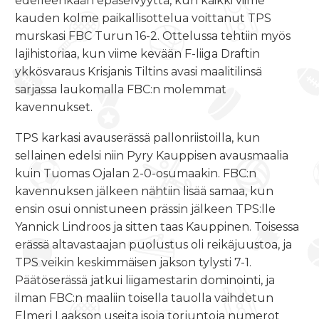
edelleenkään epäselvyyttä, kun kaikki viime
kauden kolme paikallisottelua voittanut TPS
murskasi FBC Turun 16-2. Ottelussa tehtiin myös
lajihistoriaa, kun viime kevään F-liiga Draftin
ykkösvaraus Krisjanis Tiltins avasi maalitilinsä
sarjassa laukomalla FBC:n molemmat
kavennukset.
TPS karkasi avauserässä pallonriistoilla, kun
sellainen edelsi niin Pyry Kauppisen avausmaalia
kuin Tuomas Ojalan 2-0-osumaakin. FBC:n
kavennuksen jälkeen nähtiin lisää samaa, kun
ensin osui onnistuneen prässin jälkeen TPS:lle
Yannick Lindroos ja sitten taas Kauppinen. Toisessa
erässä altavastaajan puolustus oli reikäjuustoa, ja
TPS veikin keskimmäisen jakson tylysti 7-1.
Päätöserässä jatkui liigamestarin dominointi, ja
ilman FBC:n maaliin toisella tauolla vaihdetun
Elmeri Laakson useita isoja torjuntoja numerot