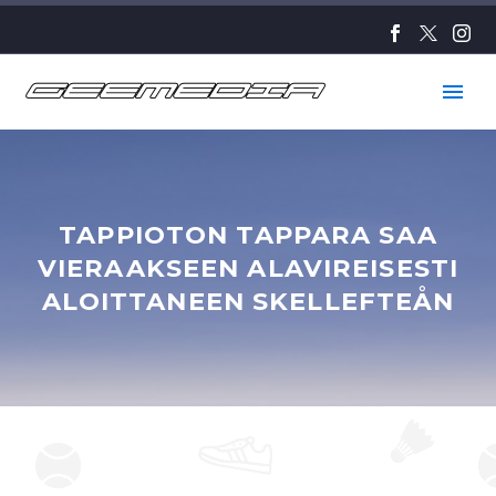
TAPPIOTON TAPPARA SAA
VIERAAKSEEN ALAVIREISESTI
ALOITTANEEN SKELLEFTEÅN