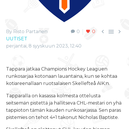



By Risto Partanen
0
0
UUTISET
perjantai, 8 syyskuun 2023, 12:40
Tappara jatkaa Champions Hockey Leaguen
runkosarjaa kotonaan lauantaina, kun se kohtaa
kotiareenallaan ruotsalaisen Skellefteå AIK:n.
Tapparalla on kasassa kolmesta ottelusta
seitsemän pistettä ja hallitseva CHL-mestari on yhä
tappioton tämän kauden runkosarjassa. Sen paras
pistemies on tehot 4+1 takonut Nicholas Baptiste.