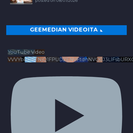
posted on 08/07/2026
GEEMEDIAN VIDEOITA
YouTube Video
VVVYbldJRTNjQ1FPUDZENVFtdnNVQ0J3LlFsbURX