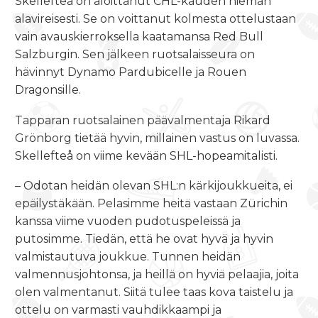
Skellefteå on aloittanut CHL-kauden hieman
alavireisesti. Se on voittanut kolmesta ottelustaan
vain avauskierroksella kaatamansa Red Bull
Salzburgin. Sen jälkeen ruotsalaisseura on
hävinnyt Dynamo Pardubicelle ja Rouen
Dragonsille.
Tapparan ruotsalainen päävalmentaja Rikard
Grönborg tietää hyvin, millainen vastus on luvassa.
Skellefteå on viime kevään SHL-hopeamitalisti.
– Odotan heidän olevan SHL:n kärkijoukkueita, ei
epäilystäkään. Pelasimme heitä vastaan Zürichin
kanssa viime vuoden pudotuspeleissä ja
putosimme. Tiedän, että he ovat hyvä ja hyvin
valmistautuva joukkue. Tunnen heidän
valmennusjohtonsa, ja heillä on hyviä pelaajia, joita
olen valmentanut. Siitä tulee taas kova taistelu ja
ottelu on varmasti vauhdikkaampi ja