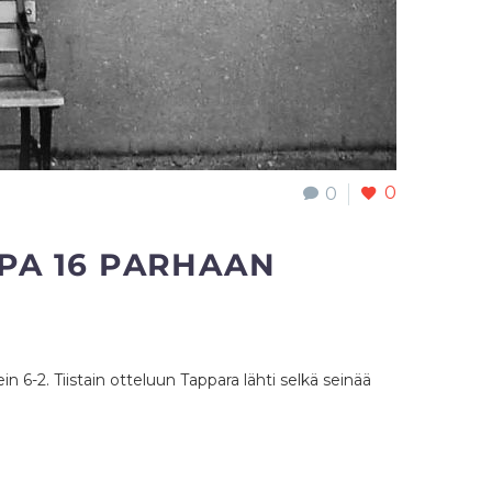
0
0
ALPA 16 PARHAAN
6-2. Tiistain otteluun Tappara lähti selkä seinää