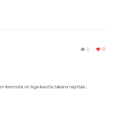
0
0
n kierrosta on liiga-kautta takana näyttää…