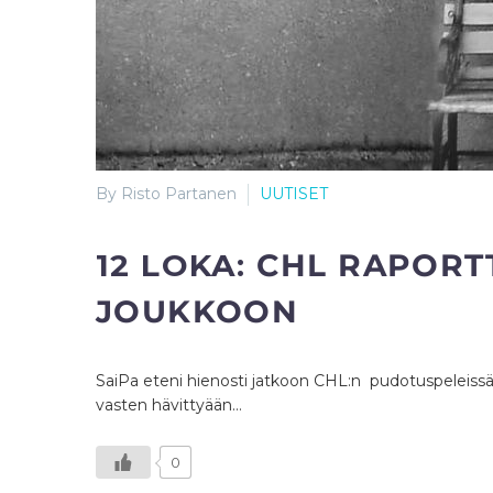
By Risto Partanen
UUTISET
12 LOKA:
CHL RAPORTTI
JOUKKOON
SaiPa eteni hienosti jatkoon CHL:n pudotuspeleissä k
vasten hävittyään…
0