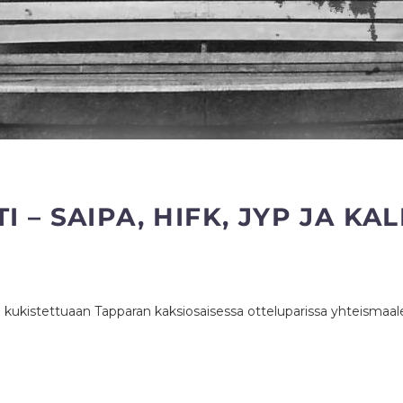
 – SAIPA, HIFK, JYP JA K
ukistettuaan Tapparan kaksiosaisessa otteluparissa yhteismaalein 