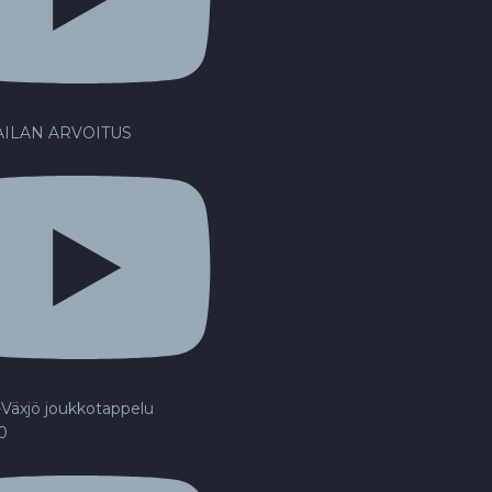
ILAN ARVOITUS
Växjö joukkotappelu
20