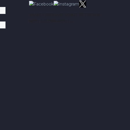
TÄÄLTÄ PARHAAT VINKIT BETSEIHIN
NOIN 113.00% ROI:LLA