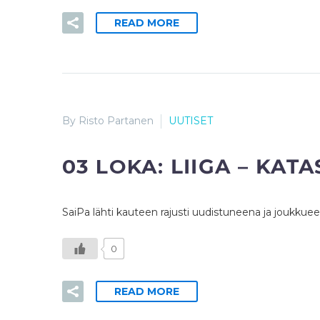
READ MORE
By Risto Partanen
UUTISET
03 LOKA:
LIIGA – KAT
SaiPa lähti kauteen rajusti uudistuneena ja joukkue
0
READ MORE