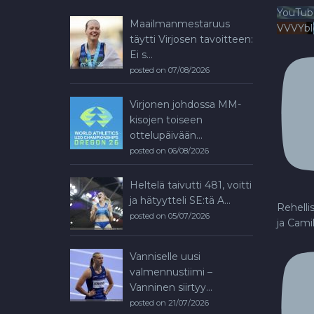
YouTub
Maailmanmestaruus
VVVYb
täytti Virjosen tavoitteen:
Ei s...
posted on 07/08/2026
Virjonen johdossa MM-
kisojen toiseen
ottelupäivään...
posted on 06/08/2026
Heltelä taivutti 481, voitti
ja hätyytteli SE:tä A...
Rehelli
posted on 05/07/2026
ja Cami
Vanniselle uusi
valmennustiimi –
Vanninen siirtyy...
posted on 21/07/2026