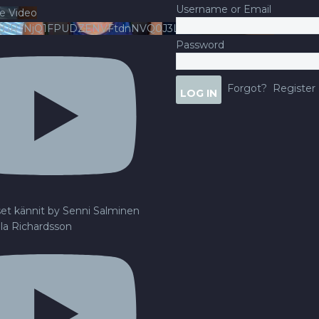
Username or Email
e Video
ldJRTNjQ1FPUDZENVFtdnNVQ0J3LlFsbURXQWNIYldv
Password
Forgot?
Register
set kännit by Senni Salminen
lla Richardsson