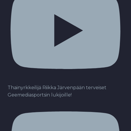
Thainyrkkeilijä Riikka Järvenpään terveiset
Geemediasportsin lukijoille!