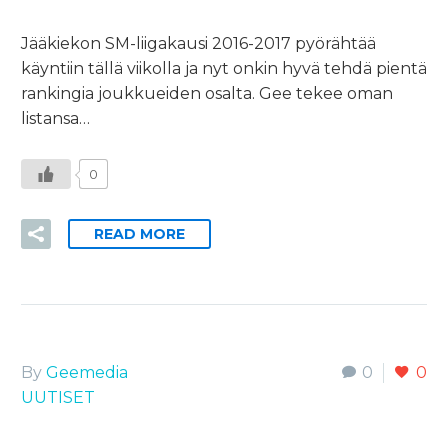
Jääkiekon SM-liigakausi 2016-2017 pyörähtää
käyntiin tällä viikolla ja nyt onkin hyvä tehdä pientä
rankingia joukkueiden osalta. Gee tekee oman
listansa…
0
READ MORE
By
Geemedia
0
0
UUTISET