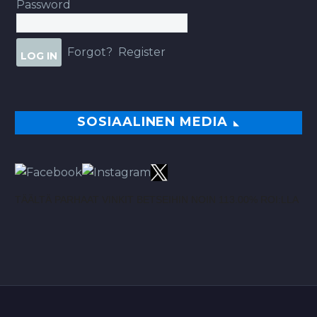
Password
Forgot?
Register
SOSIAALINEN MEDIA
TÄÄLTÄ PARHAAT VINKIT BETSEIHIN NOIN 113.00% ROI:LLA