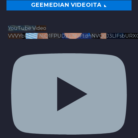
GEEMEDIAN VIDEOITA
YouTube Video
VVVYbldJRTNjQ1FPUDZENVFtdnNVQ0J3LlFsbURX