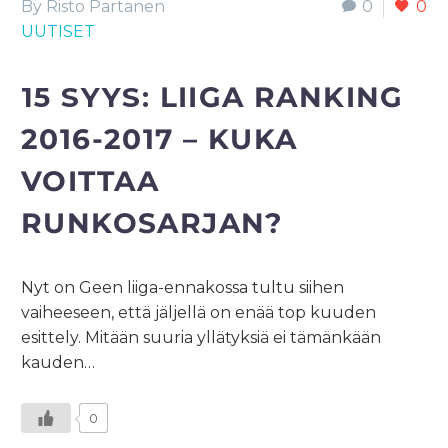
By Risto Partanen
0
0
UUTISET
15 SYYS:
LIIGA RANKING
2016-2017 – KUKA
VOITTAA
RUNKOSARJAN?
Nyt on Geen liiga-ennakossa tultu siihen
vaiheeseen, että jäljellä on enää top kuuden
esittely. Mitään suuria yllätyksiä ei tämänkään
kauden…
0