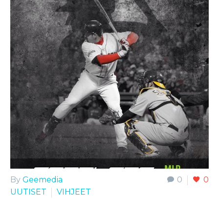
By
Geemedia
0
0
UUTISET
VIHJEET