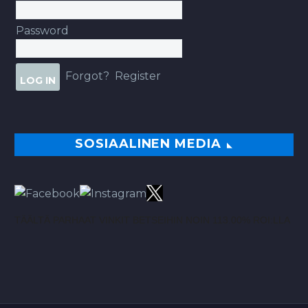
Password
Forgot?
Register
SOSIAALINEN MEDIA
TÄÄLTÄ PARHAAT VINKIT BETSEIHIN NOIN 113.00% ROI:LLA