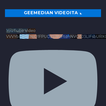
GEEMEDIAN VIDEOITA
YouTube Video
VVVYbldJRTNjQ1FPUDZENVFtdnNVQ0J3LlFsbURX