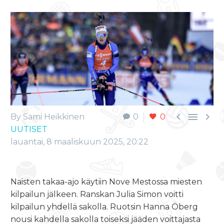



By Sami Heikkinen
0
0
UUTISET
lauantai, 8 maaliskuun 2025, 20:22
Naisten takaa-ajo käytiin Nove Mestossa miesten
kilpailun jälkeen. Ranskan Julia Simon voitti
kilpailun yhdellä sakolla. Ruotsin Hanna Öberg
nousi kahdella sakolla toiseksi jääden voittajasta