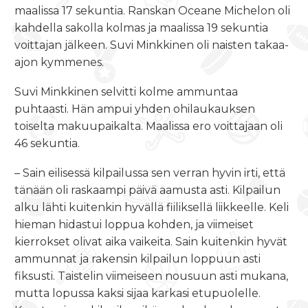
maalissa 17 sekuntia. Ranskan Oceane Michelon oli
kahdella sakolla kolmas ja maalissa 19 sekuntia
voittajan jälkeen. Suvi Minkkinen oli naisten takaa-
ajon kymmenes.
Suvi Minkkinen selvitti kolme ammuntaa
puhtaasti. Hän ampui yhden ohilaukauksen
toiselta makuupaikalta. Maalissa ero voittajaan oli
46 sekuntia.
– Sain eilisessä kilpailussa sen verran hyvin irti, että
tänään oli raskaampi päivä aamusta asti. Kilpailun
alku lähti kuitenkin hyvällä fiiliksellä liikkeelle. Keli
hieman hidastui loppua kohden, ja viimeiset
kierrokset olivat aika vaikeita. Sain kuitenkin hyvät
ammunnat ja rakensin kilpailun loppuun asti
fiksusti. Taistelin viimeiseen nousuun asti mukana,
mutta lopussa kaksi sijaa karkasi etupuolelle.