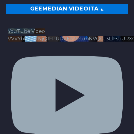
GEEMEDIAN VIDEOITA
YouTube Video
VVVYbldJRTNjQ1FPUDZENVFtdnNVQ0J3LlFsbURX