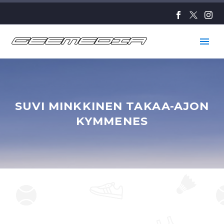
SUVI MINKKINEN TAKAA-AJON
KYMMENES