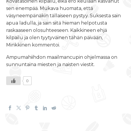
Kovatasoinen kilpailu, eikä ero keulaan kasvanut
sen enempää. Mukava huomata, että
väsyneempänäkin tällaiseen pystyy. Suksesta sain
apua ladulla, ja sain siitä hieman helpotusta
raskaaseen olosuhteeseen. Kaikkineen ehjä
kilpailu ja olen tyytyväinen tähän päivään,
Minkkinen kommentoi.
Ampumahiihdon maailmancupin ohjelmassa on
sunnuntaina miesten ja naisten viestit.
0