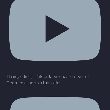
Thainyrkkeilijä Riikka Järvenpään terveiset
Geemediasportsin lukijoille!