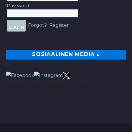
Password
Forgot?
Register
SOSIAALINEN MEDIA
TÄÄLTÄ PARHAAT VINKIT BETSEIHIN NOIN 113.00% ROI:LLA