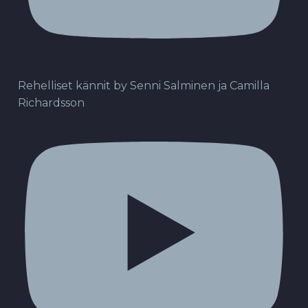
Rehelliset kännit by Senni Salminen ja Camilla
Richardsson