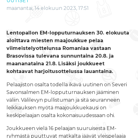
UUTISET
maanantai, 14 elokuun 2023, 17:51
Lentopallon EM-lopputurnauksen
30. elokuuta
aloittava miesten maajoukkue pelaa
viimeistelyottelunsa Romaniaa vastaan
Brasovissa tulevana
sunnuntaina 20.8.
ja
maananataina 21.8. Lisäksi joukkueet
kohtaavat harjoitusottelussa lauantaina.
Pelaajiston osalta todella ikävä uutinen on Severi
Savonsalmen EM-lopputurnauksen jääminen
väliin. Välilevyn pullistuman ja sitä seuranneen
leikkauksen myötä maajoukkuekausi on
keskipelaajan osalta kokonaisuudessaan ohi.
Joukkueen vielä 16 pelaajan suuruisesta EM-
ryhmästä puuttuvat matkalta jäävät yleispelaaja