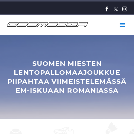
SUOMEN MIESTEN
LENTOPALLOMAAJOUKKUE
PIIPAHTAA VIIMEISTELEMÄSSÄ
EM-ISKUAAN ROMANIASSA