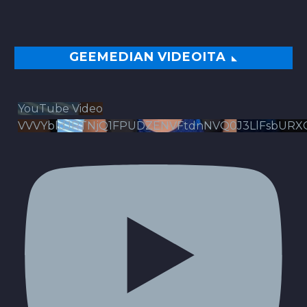
GEEMEDIAN VIDEOITA
YouTube Video
VVVYbldJRTNjQ1FPUDZENVFtdnNVQ0J3LlFsbURX