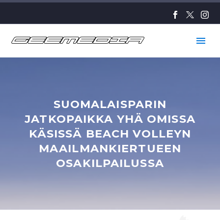
SUOMALAISPARIN
JATKOPAIKKA YHÄ OMISSA
KÄSISSÄ BEACH VOLLEYN
MAAILMANKIERTUEEN
OSAKILPAILUSSA