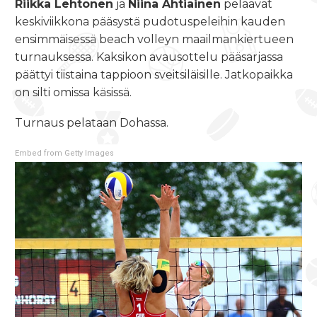
Riikka Lehtonen
ja
Niina Ahtiainen
pelaavat
keskiviikkona pääsystä pudotuspeleihin kauden
ensimmäisessä beach volleyn maailmankiertueen
turnauksessa. Kaksikon avausottelu pääsarjassa
päättyi tiistaina tappioon sveitsiläisille. Jatkopaikka
on silti omissa käsissä.
Turnaus pelataan Dohassa.
Embed from Getty Images