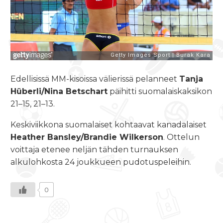
Edellisissä MM-kisoissa välierissä pelanneet
Tanja
Hüberli/Nina Betschart
päihitti suomalaiskaksikon
21–15, 21–13.
Keskiviikkona suomalaiset kohtaavat kanadalaiset
Heather Bansley/Brandie Wilkerson
. Ottelun
voittaja etenee neljän tähden turnauksen
alkulohkosta 24 joukkueen pudotuspeleihin.
0