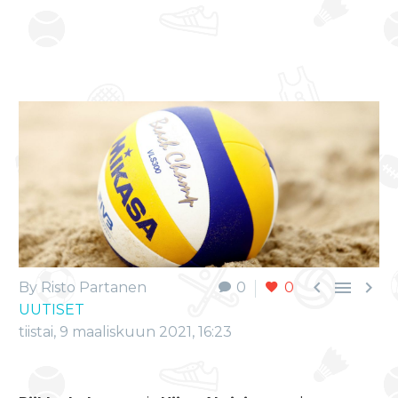



By Risto Partanen
0
0
UUTISET
tiistai, 9 maaliskuun 2021, 16:23