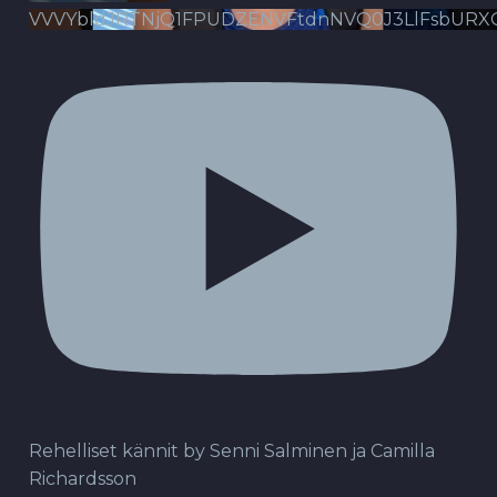
VVVYbldJRTNjQ1FPUDZENVFtdnNVQ0J3LlFsbURX
Rehelliset kännit by Senni Salminen ja Camilla
Richardsson