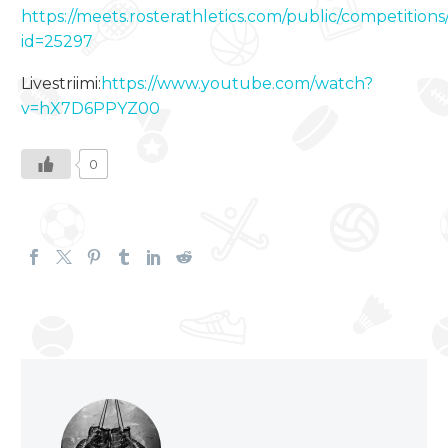
https://meets.rosterathletics.com/public/competitions
id=25297
Livestriimi:
https://www.youtube.com/watch?
v=hX7D6PPYZ00
0