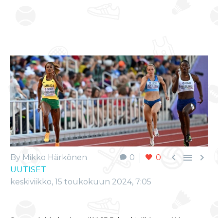



By Mikko Härkönen
0
0
UUTISET
keskiviikko, 15 toukokuun 2024, 7:05