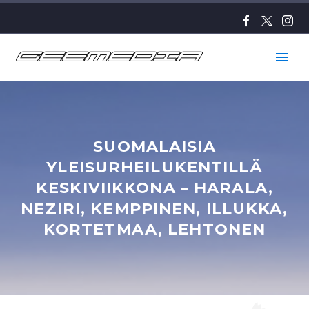
SUOMALAISIA
YLEISURHEILUKENTILLÄ
KESKIVIIKKONA – HARALA,
NEZIRI, KEMPPINEN, ILLUKKA,
KORTETMAA, LEHTONEN