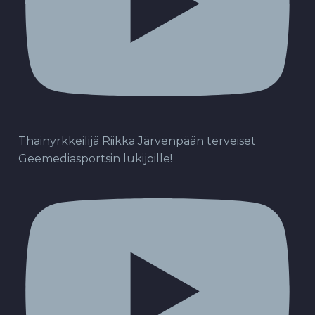
Thainyrkkeilijä Riikka Järvenpään terveiset
Geemediasportsin lukijoille!