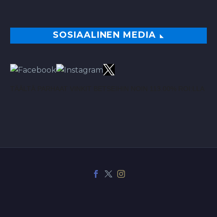
SOSIAALINEN MEDIA
TÄÄLTÄ PARHAAT VINKIT BETSEIHIN NOIN 113.00% ROI:LLA