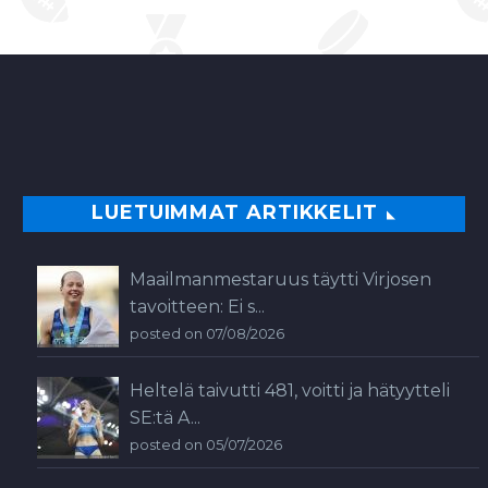
LUETUIMMAT ARTIKKELIT
Maailmanmestaruus täytti Virjosen
tavoitteen: Ei s...
posted on 07/08/2026
Heltelä taivutti 481, voitti ja hätyytteli
SE:tä A...
posted on 05/07/2026