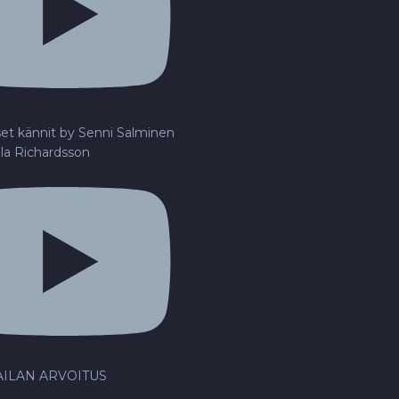
set kännit by Senni Salminen
lla Richardsson
ILAN ARVOITUS