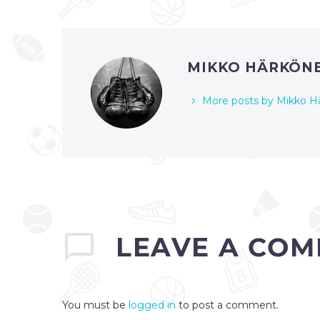
MIKKO HÄRKÖN
More posts by Mikko H
LEAVE
A COM
You must be
logged in
to post a comment.