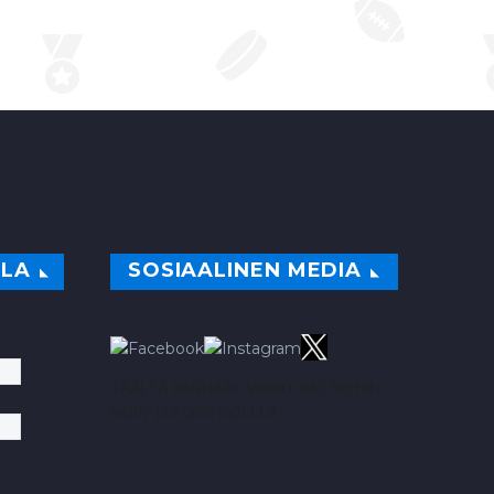
ILA
SOSIAALINEN MEDIA
TÄÄLTÄ PARHAAT VINKIT BETSEIHIN
NOIN 113.00% ROI:LLA