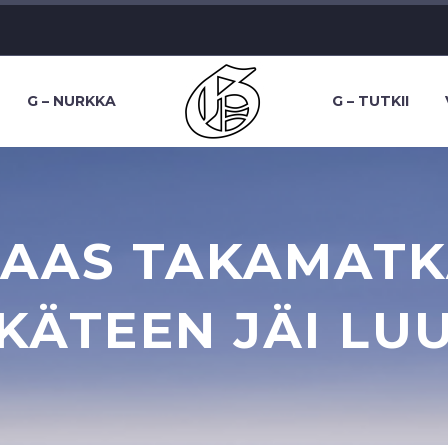
G – NURKKA
G – TUTKII
TAAS TAKAMAT
KÄTEEN JÄI LU