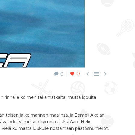



0
0
an rinnalle kolmen takamatkalta, mutta lopulta
llan toisen ja kolmannen maalinsa, ja Eemeli Akolan
yksi vaihde. Viimeisen kympin aluksi Aaro Helin
ousi vielä kulmasta luukulle nostamaan päätösnumerot.