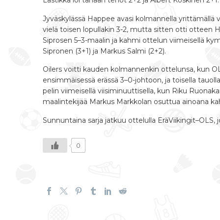
Lastikka löi tänään tehot 2+2 ja Albert Koskinen 2+
Jyväskylässä Happee avasi kolmannella yrittämällä vo
vielä toisen lopullakin 3-2, mutta sitten otti otte
Siprosen 5–3-maalin ja kahmi ottelun viimeisellä kym
Sipronen (3+1) ja Markus Salmi (2+2).
Oilers voitti kauden kolmannenkin ottelunsa, kun OL
ensimmäisessä erässä 3–0-johtoon, ja toisella tauolla
pelin viimeisellä viisiminuuttisella, kun Riku Ruonak
maalintekijää Markus Markkolan osuttua ainoana kah
Sunnuntaina sarja jatkuu ottelulla EräViikingit–OLS,
0