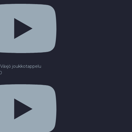
Växjö joukkotappelu
20