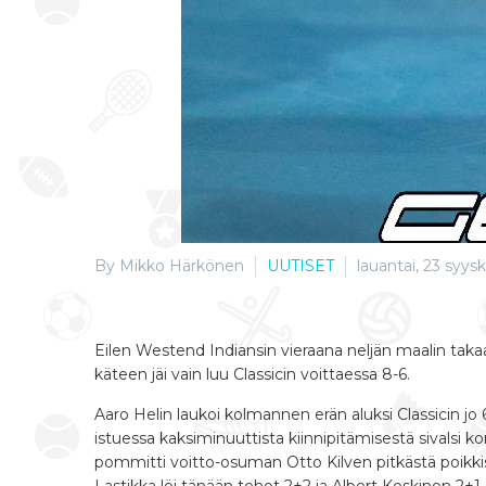
By Mikko Härkönen
UUTISET
lauantai, 23 syys
Eilen Westend Indiansin vieraana neljän maalin taka
käteen jäi vain luu Classicin voittaessa 8-6.
Aaro Helin laukoi kolmannen erän aluksi Classicin jo
istuessa kaksiminuuttista kiinnipitämisestä sivalsi ko
pommitti voitto-osuman Otto Kilven pitkästä poikkisy