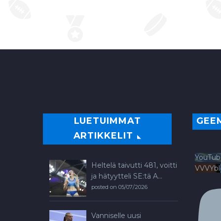
LUETUIMMAT
GEE
ARTIKKELIT
YouTub
Heltelä taivutti 481, voitti
VVVYb
ja hätyytteli SE:tä A...
posted on 05/07/2026
Vanniselle uusi