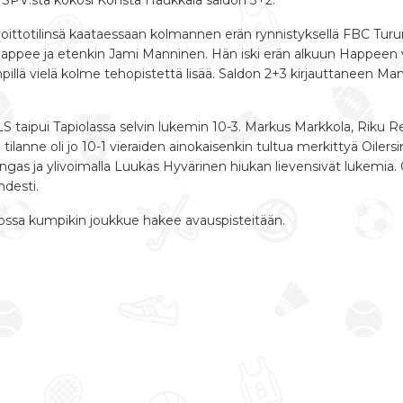
1. SPV:stä kokosi Konsta Haukkala saldon 3+2.
ittotilinsä kaataessaan kolmannen erän rynnistyksellä FBC Turun 9
en Happee ja etenkin Jami Manninen. Hän iski erän alkuun Happeen 
pillä vielä kolme tehopistettä lisää. Saldon 2+3 kirjauttaneen Ma
S taipui Tapiolassa selvin lukemin 10-3. Markus Markkola, Riku R
 tilanne oli jo 10-1 vieraiden ainokaisenkin tultua merkittyä Oile
angas ja ylivoimalla Luukas Hyvärinen hiukan lievensivät lukemia. 
desti.
 jossa kumpikin joukkue hakee avauspisteitään.