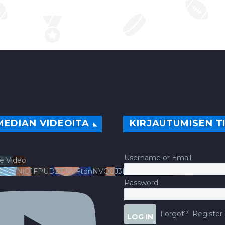
MEDIAN VIDEOITA
KIRJAUTUMISEN T
Username or Email
e Video
ldJRTNjQ1FPUDZENVFtdnNVQ0J3LlFsbURXQWNIYldv
Password
Forgot?
Register