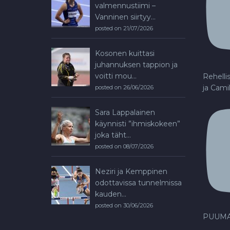
valmennustiimi –
Vanninen siirtyy...
posted on 21/07/2026
Kosonen kuittasi
juhannuksen tappion ja
voitti mou...
Rehelli
ja Cami
posted on 26/06/2026
Sara Lappalainen
käynnisti ”ihmiskokeen”
joka täht...
posted on 08/07/2026
Neziri ja Kemppinen
odottavissa tunnelmissa
kauden...
posted on 30/06/2026
PUUMA