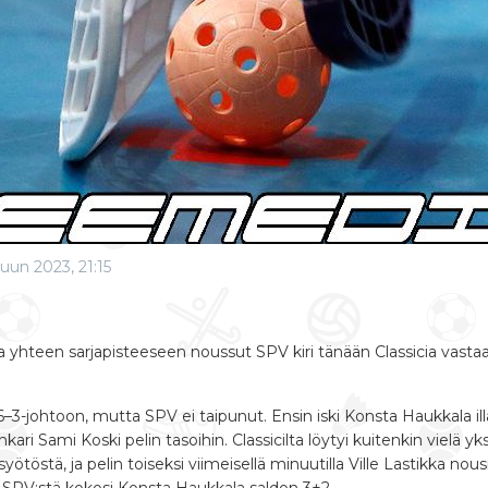
kuun 2023, 21:15
a yhteen sarjapisteeseen noussut SPV kiri tänään Classicia vasta
 6–3-johtoon, mutta SPV ei taipunut. Ensin iski Konsta Haukkala i
nkari Sami Koski pelin tasoihin. Classicilta löytyi kuitenkin vielä 
ötöstä, ja pelin toiseksi viimeisellä minuutilla Ville Lastikka n