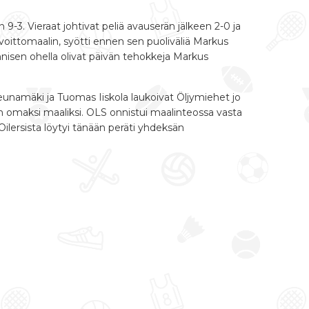
-3. Vieraat johtivat peliä avauserän jälkeen 2-0 ja
voittomaalin, syötti ennen sen puoliväliä Markus
nnisen ohella olivat päivän tehokkeja Markus
eunamäki ja Tuomas Iiskola laukoivat Öljymiehet jo
rsin omaksi maaliksi. OLS onnistui maalinteossa vasta
Oilersista löytyi tänään peräti yhdeksän